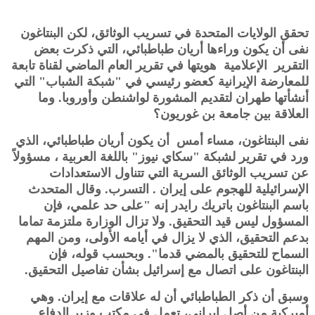
تحقق الولايات المتحدة في تسريب الوثائق، لكن البنتاغون
نفى أن يكون وراءها أريان طباطبائي، التي ذكرت بعض
التقرير الإعلامية هويتها في تقرير العام الماضي لقناة تابعة
للمعارضة الإيرانية كعضو رئيسي في "شبكة الشباب" التي
أنشأتها طهران لتقديم المشورة لواشنطن وأوروبا. وما
العلاقة بين جامعة بن غوريون؟
نفى البنتاغون، مساء أمس أن يكون أريان طباطبائي، الذي
ورد في تقرير لشبكة "سكاي نيوز" باللغة العربية ، مسؤولاً
عن تسريب الوثائق السرية التي تتناول الاستعدادات
الإسرائيلية للهجوم على إيران . التسرب. وقال المتحدث
باسم البنتاغون باتريك رايدر إنه "على حد علمي، فإن
المسؤول ليس قيد التحقيق. ولا تزال الوزارة ملتزمة تماما
بدعم التحقيق، الذي لا يزال في أيامه الأولى، ومن المهم
السماح للتحقيق بالمضي قدما". وبحسب قوله، فإن
البنتاغون على اتصال مع إسرائيل بشأن تفاصيل التحقيق.
وسبق أن ذكر الطباطبائي أن له علاقات مع إيران. وهي
أميركية من أصل إيراني، تعمل في مكتب وزير الدفاع