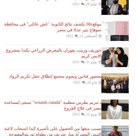
يوليو 28, 2022
موقعbbc يكشف نتائج الثانوية: "غش عائلي" فى محافظة
سوهاج يثير جدلا في مصر
أغسطس 11, 2022
جوزيف وزينب يفوزان بالمعرض الزراعي بكندا بمشروع
الايس كريم
يوليو 31, 2022
بحضور فنانين ونجوم مجتمع إنطلاق حفل تكريم الرواد
مايو 26, 2023
د.مريم بطرس:منظمة "wounds canada" تسعى لمساعدة
مصر فى علاج القروح
يونيو 13, 2022
بسبب منعها من الحصول على تأشيرة كندا انسحاب لاعبة ​
التنس​ المصريّة ​ميار شريف​ من بطولة ​تورنتو​المفتوحة