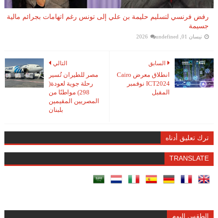
رفض فرنسي لتسليم حليمة بن علي إلى تونس رغم اتهامات بجرائم مالية
جسيمة
نيسان 01, 2026
undefined
السابق
التالي
انطلاق معرض Cairo
مصر للطيران تُسير
ICT2024 نوفمبر
رحلة جوية لعودة(
المقبل
298) مواطنًا من
المصريين المقيمين
بلبنان
ترك تعليق أدناه
TRANSLATE
الطقس اليوم