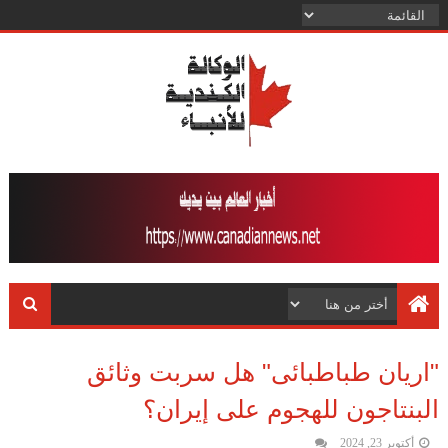
"اريان طباطبائى" هل سربت وثائق
البنتاجون للهجوم على إيران؟
أكتوبر 23, 2024