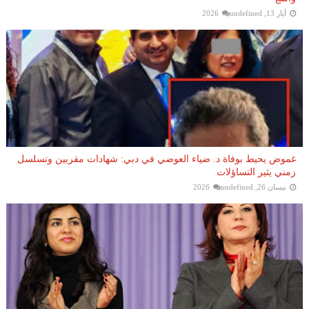
أيار 13, 2026
undefined
غموض يحيط بوفاة د. ضياء العوضي في دبي: شهادات مقربين وتسلسل
زمني يثير التساؤلات
نيسان 26, 2026
undefined