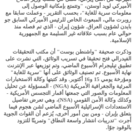
الأميركي لويد أوستن، "وتتمتع بإمكانية الوصول إلى
معلومات سرية للغاية"، بحسب التقرير - وعملت سابقا مع
روبرت مالي، المبعوث الخاص للرئيس الأميركي السابق جو
بايدن لشؤون العراق. شؤون إيران - الذي تم فصله منذ
حوالي عام بسبب علاقاته غير السليمة مع الجمهورية
الإسلامية.
وذكرت صحيفة "واشنطن بوست" أن مكتب التحقيقات
الفيدرالي فتح تحقيقا في تسريب الوثائق، التي نشرت على
تطبيق تيليجرام الأسبوع الماضي، وتم توزيعها عبر الإنترنت
نهاية الأسبوع. تم تصنيف الوثائق على أنها "سرية للغاية"
ومؤرخة يومي 15 و16 أكتوبر. وقد كتبتها وكالة الاستخبارات
المرئية والجغرافية الأمريكية (NGA) - المسؤولة عن تحليل
المعلومات والصور التي جمعتها أقمار التجسس الأمريكية -
وكذلك وكالة الأمن القومي (NSA)، وهي تعرض تفاصيل
الاستعدادات الإسرائيلية الأسبوع الماضي لشن هجوم فيما
يتعلق بإيران - ومن بين أمور أخرى، يُزعم أن القوات الجوية
أجرت "تدريبات انتشار واسعة النطاق" وتمرينًا للتزود
بالوقود جوًا.