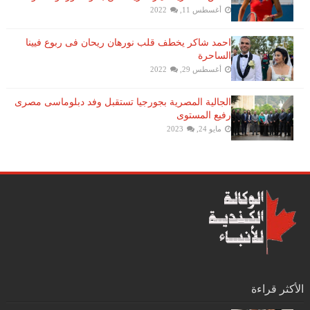
أغسطس 11, 2022
احمد شاكر يخطف قلب نورهان ريحان فى ربوع فيينا
الساحرة
أغسطس 29, 2022
الجالية المصرية بجورجيا تستقبل وفد دبلوماسى مصرى
رفيع المستوى
مايو 24, 2023
الأكثر قراءة