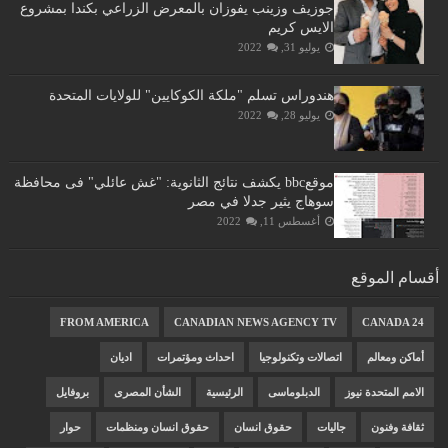
جوزيف وزينب يفوزان بالمعرض الزراعي بكندا بمشروع
الايس كريم
يوليو 31, 2022
هندوراس تسلم "ملكة الكوكايين" للولايات المتحدة
يوليو 28, 2022
موقعbbc يكشف نتائج الثانوية: "غش عائلي" فى محافظة
سوهاج يثير جدلا في مصر
أغسطس 11, 2022
أقسام الموقع
FROM AMERICA
CANADIAN NEWS AGENCY TV
CANADA 24
أماكن ومعالم
اتصالات وتكنولوجيا
احداث ومؤتمرات
اديان
الامم المتحدة نيوز
الدبلوماسى
الرئيسية
الشأن المصرى
بروفايل
ثقافة وفنون
جاليات
حقوق انسان
حقوق انسان ومنظمات
حوار