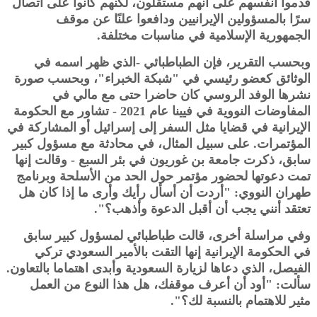
قدموا أنفسهم على أنهم مستقلون، لكنهم كانوا على اتصال
سرًا بالمسؤولين الإيرانيين ودافعوا علنًا عن موقف
الجمهورية الإسلامية في مناسبات مختلفة.
وبحسب التقرير، فإن الطباطبائي -الذي ظهر اسمه في
الوثائق كعضو رئيسي في "شبكة الخبراء"، وبحسب صورة
نشرها الوفد الروسي كان حاضرا حتى مع مالي في
المفاوضات النووية في فيينا عام 2021 - تشاور مع الحكومة
الإيرانية في قضايا مثل السفر إلى إسرائيل أو المشاركة في
المؤتمرات. على سبيل المثال، في محادثة مع مسؤول كبير
سابق، ذكرت جامعة بن غوريون في بئر السبع - وقالت إنها
تمت دعوتها لحضور مؤتمر حول الحد من الأسلحة وبرنامج
طهران النووي: "أردت أن أسأل رأيك وأرى ما إذا كان هل
تعتقد أنني يجب أن أقبل الدعوة وأذهب؟".
وفي مراسلة أخرى، قالت طباطبائي لمسؤول كبير سابق
في الحكومة الإيرانية إنها التقت بالأمير السعودي تركي
الفيصل، الذي دعاها لزيارة السعودية وأبدى اهتماما بالتعاون.
سألت: "أود أن أعرف موقفك، هل هذا النوع من العمل
مثير للاهتمام بالنسبة لك؟".