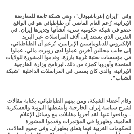
وفي "إيران إنترناشيونال"، وهي شبكة تابعة للمعارضة
الإيرانية، زُعم العام الماضي أن طباطبائي هو في الواقع
عضو في شبكة حكومية سرية أنشأتها وتديرها إيران. في
التقرير، الذي يستند إلى آلاف المراسلات عبر البريد
الإلكتروني للدبلوماسيين الإيرانيين، يُزعم أن الطباطبائي،
إلى جانب محللين آخرين عملوا لدى روبرت مالي، عملوا
في مؤسسات بحثية غربية بارزة، وقدموا المشورة للولايات
المتحدة وأوروبا كجزء من ذلك. لبرنامج وزارة الخارجية
الإيرانية، والذي كان يسمى في المراسلات الداخلية "شبكة
الشباب".
وقام أعضاء الشبكة، ومن بينهم الطباطبائي، بكتابة مقالات
لشرح سياسة إيران الخارجية وأنشطتها النووية والعسكرية
– ودافعوا عنها. لقد أجروا مقابلات مع وسائل الإعلام
العالمية، وظهروا في المؤتمرات وقدموا المشورة
للحكومات الغربية فيما يتعلق بطهران. وفي جميع الحالات،