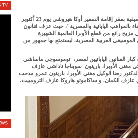
 TV
أقامت سفارة اليابان بالقاهرة أمسية موسيقية بمقر إقامة السفير أوكا هيروشي يوم 23 أكتوبر
اء بالمواهب اليابانية والمصرية"، حيث عزف فنانون
زيج رائع من قطع الأوبرا العالمية الشهيرة
لى الموسيقى العربية المصرية، ليستمتع بها جمهور من
 كبار الفنانين اليابانيين لمصر، توموسوجي ماساشي
اكي مغني الأوبرا، باريتون سويناجا تاداشي عازف
 الدكتور رضا الوكيل مغني الأوبرا، باريتون عمرو مدحت
في عازف الكمان، و ساكاموتو هاروكا عازف الترومبيت،
EWS