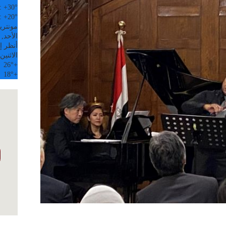
:
+
30°
:
+
20°
مونتري
الأحد, 09 آب
أنظر إل
الاثنين
26°
+
18°
+