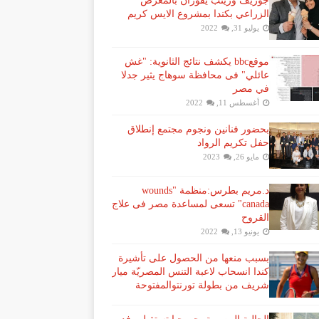
جوزيف وزينب يفوزان بالمعرض
الزراعي بكندا بمشروع الايس كريم
يوليو 31, 2022
موقعbbc يكشف نتائج الثانوية: "غش
عائلي" فى محافظة سوهاج يثير جدلا
في مصر
أغسطس 11, 2022
بحضور فنانين ونجوم مجتمع إنطلاق
حفل تكريم الرواد
مايو 26, 2023
د.مريم بطرس:منظمة "wounds
canada" تسعى لمساعدة مصر فى علاج
القروح
يونيو 13, 2022
بسبب منعها من الحصول على تأشيرة
كندا انسحاب لاعبة ​التنس​ المصريّة ​ميار
شريف​ من بطولة ​تورنتو​المفتوحة