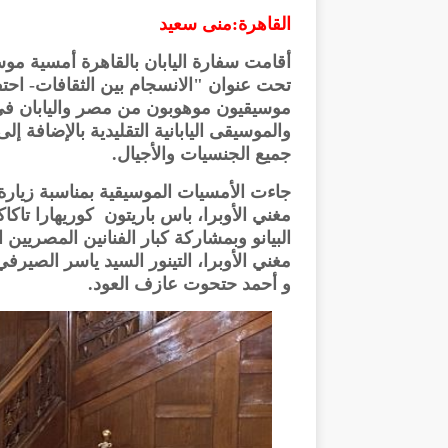
القاهرة:منى سعيد
تحت عنوان "الانسجام بين الثقافات- احتف
موسيقيون موهوبون من مصر واليابان في م
والموسيقى اليابانية التقليدية بالإضافة إ
جميع الجنسيات والأجيال.
جاءت الأمسيات الموسيقية بمناسبة زيارة
مغني الأوبرا، باس باريتون كوريهارا تاك
البيانو وبمشاركة كبار الفنانين المصريين
مغني الأوبرا، التينور السيد ياسر الصير
و أحمد حتحوت عازف العود.