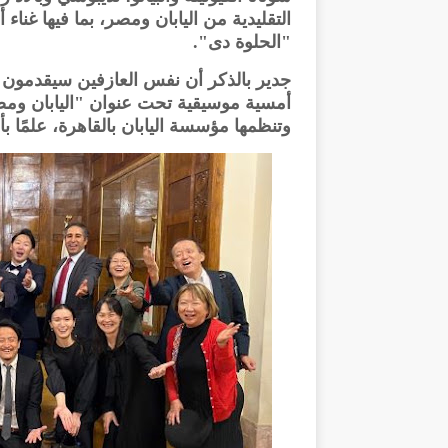
التقليدية من اليابان ومصر، بما فيها غناء 
"الحلوة دى".
أمسية موسيقية تحت عنوان "اليابان ومص
وتنظمها مؤسسة اليابان بالقاهرة، علمًا ب