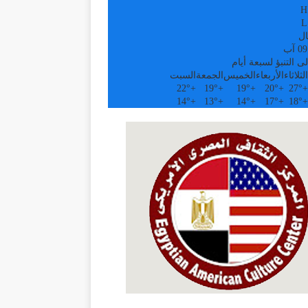
H
L
ال
ى التنبؤ لسبعة أيام
الثلاثاء
الأربعاء
الخميس
الجمعة
السبت
22°
+
19°
+
19°
+
20°
+
27°
+
14°
+
13°
+
14°
+
17°
+
18°
+