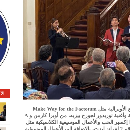
الأ
تضمن الحدث مجموعة متنوعة من القطع الأوبرالية مثل Make Way for the Factotum
لجيواكينو روسيني، من أوبرا حلاق إشبيلية وأغنية توريدور لجورج بيزيه، من أوبرا كارمن و A
، من اوبرا إكسير الحب والأعمال الموسيقية الكلاسيكية مثل
سوناتا الفيولينة والبيانو، لديبوسي وبالاد رقم 2 لفرانز ليزت، بالإضافة إلى الأعمال الموسيقية