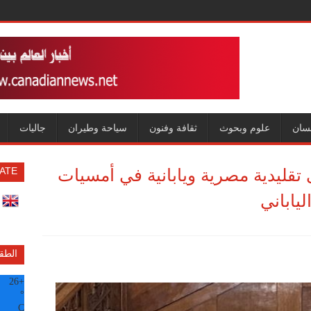
سان
علوم وبحوث
ثقافة وفنون
سياحة وطيران
جاليات
قليدية مصرية ويابانية في أمسيات
ATE
ياباني
الطق
26
+
°
C