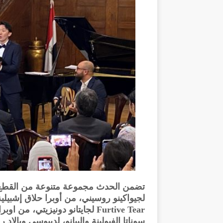
Furtive Tear لجايتانو دونيزيتي