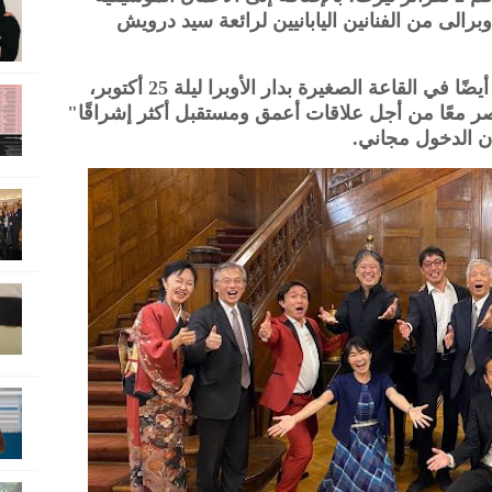
أوبرالى من الفنانين اليابانيين لرائعة سيد درويش
جدير بالذكر أن نفس العازفين سيقدمون أيضًا في القاعة الصغيرة بدار الأوبرا ليلة 25 أكتوبر،
ر معًا من أجل علاقات أعمق ومستقبل أكثر إشراقًا"
أن الدخول مجاني.