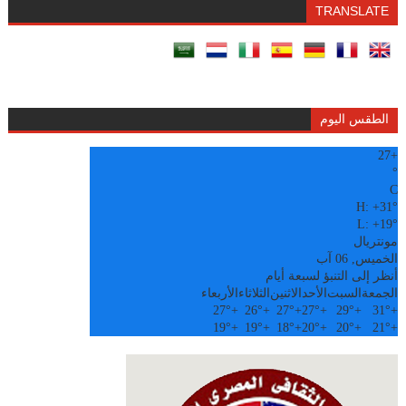
TRANSLATE
الطقس اليوم
27
+
°
C
H:
+
31°
L:
+
19°
مونتريال
الخميس, 06 آب
أنظر إلى التنبؤ لسبعة أيام
الجمعة
السبت
الأحد
الاثنين
الثلاثاء
الأربعاء
27°
+
26°
+
27°
+
27°
+
29°
+
31°
+
19°
+
19°
+
18°
+
20°
+
20°
+
21°
+