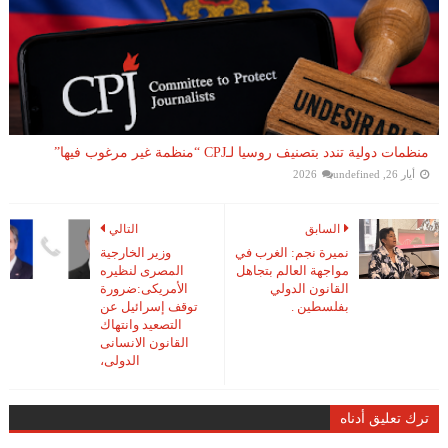
منظمات دولية تندد بتصنيف روسيا لـCPJ “منظمة غير مرغوب فيها”
أيار 26, 2026
undefined
السابق
التالي
نميرة نجم: الغرب في
وزير الخارجية
مواجهة العالم بتجاهل
المصرى لنظيره
القانون الدولي
الأمريكى:ضرورة
بفلسطين .
توقف إسرائيل عن
التصعيد وانتهاك
القانون الانسانى
الدولى،
ترك تعليق أدناه