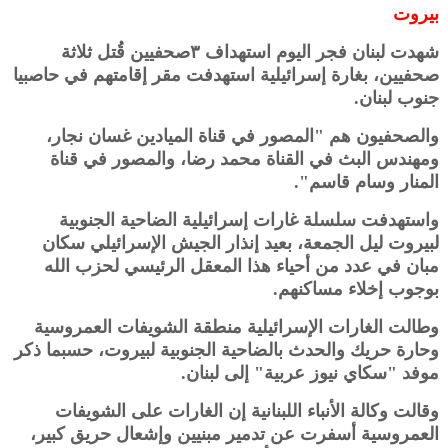
بيروت
شهدت لبنان فجر اليوم استهداف ٣صحفيين قُتل ثلاثة
صحفيين، بغارة إسرائيلية استهدفت مقر إقامتهم في حاصبيا
جنوب لبنان.
والصحفيون هم "المصور في قناة الميادين غسان نجار،
ومهندس البث في القناة محمد رضا، والمصور في قناة
المنار وسام قاسم".
واستهدفت سلسلة غارات إسرائيلية الضاحية الجنوبية
لبيروت ليل الجمعة، بعيد إنذار الجيش الإسرائيلي سكان
مبان في عدد من أحياء هذا المعقل الرئيسي لحزب الله
بوجوب إخلاء مساكنهم.
وطالت الغارات الإسرائيلية منطقة الشويفات العمروسية
وحارة حريك والحدث بالضاحية الجنوبية لبيروت، حسبما ذكر
موفد "سكاي نيوز عربية" إلى لبنان.
وقالت وكالة الأنباء اللبنانية إن الغارات على الشويفات
العمروسية أسفرت عن تدمير مبنيين وإشعال حريق كبير،