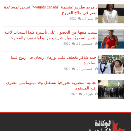
د.مريم بطرس:منظمة "wounds canada" تسعى لمساعدة
مصر فى علاج القروح
يونيو 13, 2022
بسبب منعها من الحصول على تأشيرة كندا انسحاب لاعبة ​
التنس​ المصريّة ​ميار شريف​ من بطولة ​تورنتو​المفتوحة
أغسطس 11, 2022
احمد شاكر يخطف قلب نورهان ريحان فى ربوع فيينا
الساحرة
أغسطس 29, 2022
الجالية المصرية بجورجيا تستقبل وفد دبلوماسى مصرى
رفيع المستوى
مايو 24, 2023