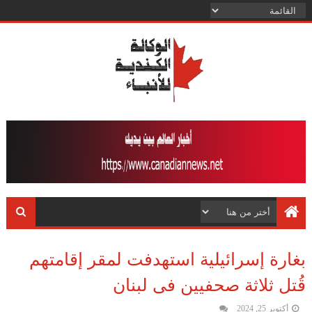
بغارة إسرائيلية استهدفت لمقر إقامتهم
قُتل ثلاثة صحفيين فى لبنان
أكتوبر 25, 2024