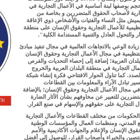
حجم بوصفها لبنة أساسية في الأعمال التجارية في
جارية لأصحاب الحقوق المتضررين و بخاصة من
يش مثل النساء والفتيات والأشخاص ذوي الإعاقة
تنظيمية للأعمال التجارية وحقوق الإنسان على منطقة
ر والتحول العادل والتنمية المستدامة الكلية".
ادة الوعي بالاتجاهات العالمية في مجال تنفيذ مبادئ
التنظيمية في مجال الأعمال التجارية وحقوق الإنسان
ة البلدان العربية؛ إضافة إلى إحصاء التحديات والفرص
مال التجارية في منطقة البلدان العربية والخروج
صدد. كما تناول الحوار الافتتاحي فكرة إنشاء شبكة
ير تبادل الآراء والمعلومات بين القطاعات
في مجال الأعمال التجارية وحقوق الإنسان؛ بالإضافة
ضررين للتعبير عن مخاوفهم بشأن الآثار الضارة
الأ
 التجارية على حقوقهم والإسهام في صنع القرار.
الحكومات من مختلف القطاعات والأعمال التجارية
المدني، ومنظمات العمال والمؤسسات الوطنية
وق الإنسان والإعلام والجهات الأكاديمية والأمم
ختصين والخبراء وأصحاب القرار، للوصول إلى أفضل