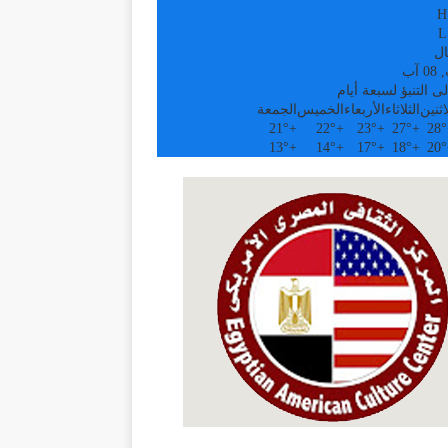
H
L
ال
آب
ى التنبؤ لسبعة أيام
اثنين
الثلاثاء
الأربعاء
الخميس
الجمعة
21°
+
22°
+
23°
+
27°
+
28°
13°
+
14°
+
17°
+
18°
+
20°