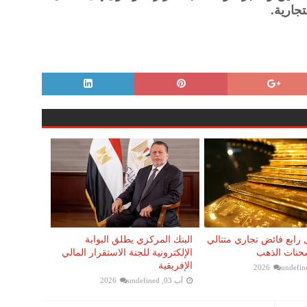
تجارية.
 رابع فائض تجاري متتالي
البنك المركزي يطلق البوابة
شحنات الذهب
الإلكترونية للجنة الاستقرار المالي
الإفريقية
undefin
آب 03, 2026
undefined