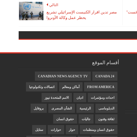
التالي
وغست"
مصر تدين اقرار الكنيست الإسرائيلي تشريع
يحظر عمل وكالة الأونروا
أقسام الموقع
CANADIAN NEWS AGENCY TV
CANADA 24
FROM AMERICA
أماكن ومعالم
اتصالات وتكنولوجيا
احداث ومؤتمرات
اديان
الامم المتحدة نيوز
الدبلوماسى
الرئيسية
الشأن المصرى
بروفايل
ثقافة وفنون
جاليات
حقوق انسان
حقوق انسان ومنظمات
حوار
حوارات
ستايل