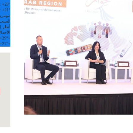
:
+
29°
:
+
21°
مونتري
السبت, 08 
أنظر إل
الأحد
ال
+
29°
+
+
21°
+