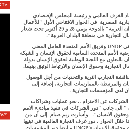
 TV
 الغرف العالمي و رئيسة المجلس الإقتصادي
جارية المصرية في الحوار الافتتاحي الأول "للأعمال
التجارية وحقوق الإنسان في منطقة البلدان العربية" بالدوحة يومي 28 و 29 أكتوبر تحت شعار
التجارية في منطقة البلدان العربية".
نظم الملتقي برنامج الأمم المتحدة الإنمائي UNDP وفريق الأمم المتحدة العامل المعني
ة الأمم المتحدة السامية لحقوق الإنسان و الشبكة
 بالتعاون مع اللجنة الوطنية لحقوق الإنسان بدولة
مال التجارية وحقوق الإنسان والارتباط الوثيق بينهما.
 مناقشة التجارب الثرية والتحديات من أجل الوصول
ن والمرتبطة بالممارسات التجارية، إضافة إلى
ان لدى المؤسسات التجارية .
شركات عن الاحترام .. نحو عمليات وشراكات
" الى جانب "دور الشركات في تنفيذ مبادىء الامم
ية وحقوق الانسان". وأشارت ريم صيام إلى أن من
EWS
 خلال الحوار ، دور غرف التجارة العالمية في تبنيها
لمبادئ الأمم المتحدة فيما يخص الشركات وحقوق الإنسان UNGP's و ايضا دور المؤسسات