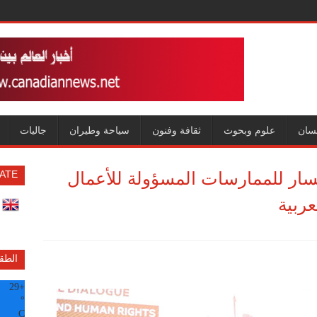
سان
علوم وبحوث
ثقافة وفنون
سياحة وطيران
جاليات
ار للممارسات المسؤولة للأعمال
ATE
عربية
الطق
29
+
°
C