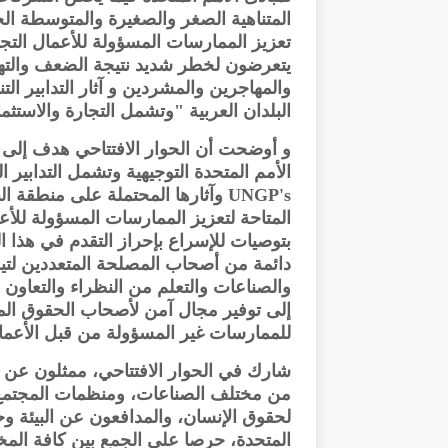
المتناهية الصغر والصغيرة والمتوسطة ال
تعزيز الممارسات المسؤولة للأعمال الت
يتعرضون لخطر شديد نتيجة الضعف والتهم
والمهاجرين والمشردين و آثار التدابير ال
البلدان العربية "وتشمل التجارة والاستثما
و أوضحت أن الحوار الافتتاحي هدف إلى زي
الأمم المتحدة التوجيهية وتشمل التدابير 
UNGP's وآثارها المحتملة على منطق
المتاحة لتعزيز الممارسات المسؤولة للأع
بتوصيات للإسراع بإحراز التقدم في هذا ال
دائمة من أصحاب المصلحة المتعددين لتيس
والصناعات والتعلم من النظراء والتعاون 
إلى توفير مجال آمن لأصحاب الحقوق المت
للممارسات غير المسؤولة من قبل الأعمال
شارك في الحوار الافتتاحي، ممثلون عن 
من مختلف الصناعات، ومنظمات المجتمع 
لحقوق الإنسان، والمدافعون عن البيئة وحق
المتحدة، حرصا على الجمع بين كافة الم