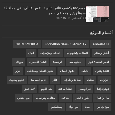
موقعbbc يكشف نتائج الثانوية: "غش عائلي" فى محافظة
سوهاج يثير جدلا في مصر
أغسطس 11, 2022
أقسام الموقع
FROM AMERICA
CANADIAN NEWS AGENCY TV
CANADA 24
أماكن ومعالم
اتصالات وتكنولوجيا
احداث ومؤتمرات
اديان
الامم المتحدة نيوز
الدبلوماسى
الرئيسية
الشأن المصرى
بروفايل
ثقافة وفنون
جاليات
حقوق انسان
حقوق انسان ومنظمات
حوار
حوارات
ستايل
سياحة وطيران
عالم
عالم السياسة
علوم وبحوث
فوتوغرافيا
فيزا وسفر
قضايا ساخنة
كندا اليوم
لايف نيوز
مال وأعمال
ماوراء الخبر
مقالات
مقالات ودراسات
من القدس
منح وفرص
ميديا
نيوز بوك
ويكيليكس