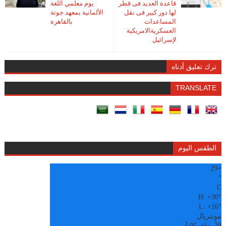
قاعدة العديد فى قطر
يوم معلمي اللغة
لها دور كبير فى نقل
الألمانية بمعهد جوتة
المساعدات
بالقاهرة
العسكريةالامريكية
لإسرائيل
ترك تعليق أدناه
TRANSLATE
الطقس اليوم
29
+
°
C
H:
+
30°
L:
+
16°
مونتريال
الأربعاء, 05 آب