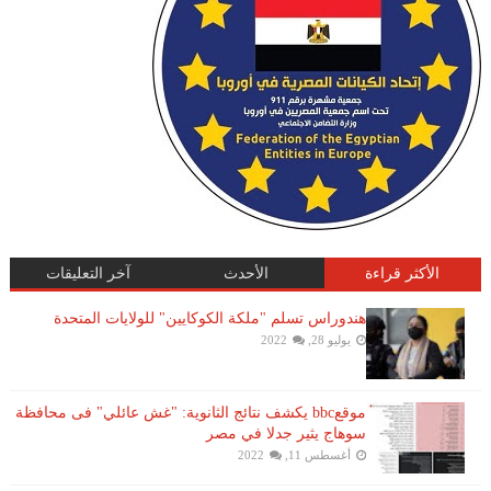
الأكثر قراءة
الأحدث
آخر التعليقات
هندوراس تسلم "ملكة الكوكايين" للولايات المتحدة
يوليو 28, 2022
موقعbbc يكشف نتائج الثانوية: "غش عائلي" فى محافظة
سوهاج يثير جدلا في مصر
أغسطس 11, 2022