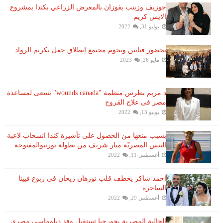
جوزيف وزينب يفوزان بالمعرض الزراعي بكندا بمشروع
الايس كريم
يوليو 31, 2022
بحضور فنانين ونجوم مجتمع إنطلاق حفل تكريم الرواد
مايو 26, 2023
د.مريم بطرس:منظمة "wounds canada" تسعى لمساعدة
مصر فى علاج القروح
يونيو 13, 2022
بسبب منعها من الحصول على تأشيرة كندا انسحاب لاعبة ​
التنس​ المصريّة ​ميار شريف​ من بطولة ​تورنتو​المفتوحة
أغسطس 11, 2022
احمد شاكر يخطف قلب نورهان ريحان فى ربوع فيينا
الساحرة
أغسطس 29, 2022
الجالية المصرية بجورجيا تستقبل وفد دبلوماسى مصرى