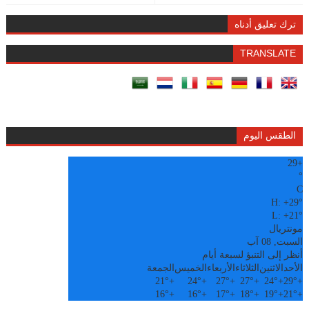
ترك تعليق أدناه
TRANSLATE
الطقس اليوم
29
+
°
C
H:
+
29°
L:
+
21°
مونتريال
السبت, 08 آب
أنظر إلى التنبؤ لسبعة أيام
الأحد
الاثنين
الثلاثاء
الأربعاء
الخميس
الجمعة
21°
+
24°
+
27°
+
27°
+
24°
+
29°
+
16°
+
16°
+
17°
+
18°
+
19°
+
21°
+