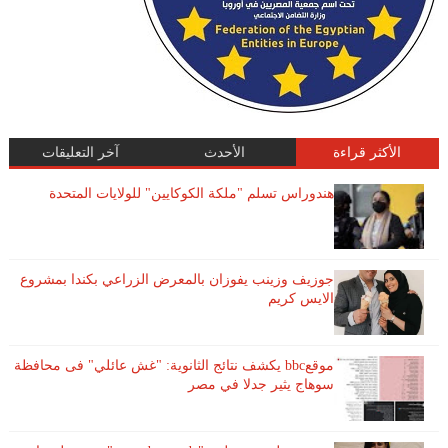
الأكثر قراءة
الأحدث
آخر التعليقات
هندوراس تسلم "ملكة الكوكايين" للولايات المتحدة
جوزيف وزينب يفوزان بالمعرض الزراعي بكندا بمشروع
الايس كريم
موقعbbc يكشف نتائج الثانوية: "غش عائلي" فى محافظة
سوهاج يثير جدلا في مصر