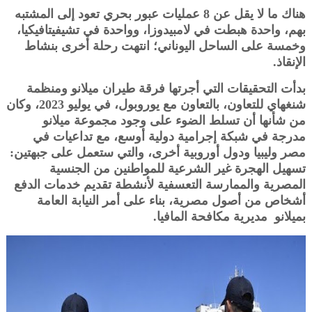
هناك ما لا يقل عن 8 عمليات عبور بحري تعود إلى المشتبه
بهم، واحدة هبطت في لامبيدوزا، وواحدة في تشيفيتافيكيا،
وخمسة على الساحل اليوناني؛ انتهت رحلة أخرى بنشاط
الإنقاذ.
بدأت التحقيقات التي أجرتها فرقة طيران ميلانو ومنظمة
شنغهاي للتعاون، بالتعاون مع يوروبول، في يوليو 2023، وكان
من شأنها أن تسلط الضوء على وجود مجموعة ميلانو
مدرجة في شبكة إجرامية دولية أوسع، مع تداعيات في
مصر وليبيا ودول أوروبية أخرى، والتي ستعمل على جبهتين:
تسهيل الهجرة غير الشرعية للمواطنين من الجنسية
المصرية والممارسة التعسفية لأنشطة تقديم خدمات الدفع
أشخاص من أصول مصرية، بناء على أمر النيابة العامة
بميلانو مديرية مكافحة المافيا.