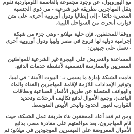
مع اليوروبول، عن وجود مجموعة بالعاصمة اللومباردية تقوم
بنقل المهاجرين بطريقة غير شرعية - من ذوي الجنسية
المصرية دائمًا - إلى إيطاليا ودول أوروبية أخرى، على متن
قوارب أبحرت من السواحل الليبية.
ووفقا للمحققين، فإن خلية ميلانو - وهي جزء من شبكة
إجرامية دولية لها فروع في مصر وليبيا ودول أوروبية أخرى
- تعمل على جبهتين:
المساعدة والتحريض على الهجرة غير الشرعية للمواطنين
المصريين والممارسة التعسفية لأنشطة خدمات الدفع.
قامت الشبكة بإدارة ما يسمى بـ "البيوت الآمنة" في ليبيا،
وتوفير الإمدادات اللازمة لإقامة المهاجرين (الغذاء والماء
والهواتف المتصلة عن طريق الأقمار الصناعية وبطاقات
الهاتف)، وجمع الأموال لدفع تكاليف الرحلات وتحديد
القوارب لعبور الحدود والبحر الأبيض المتوسط.
ومن ثم فقد أعاد المحققون بناء طريقة عمل الشبكة: حيث
قام المهاجرون، بعد موافقتهم على مغادرة مصر، بدفع
الأموال المفروضة على الميسرين الموجودين في ميلانو؛ ثم