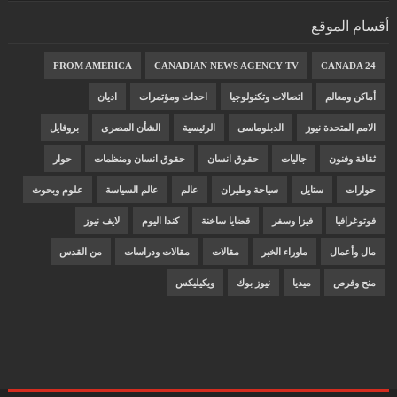
أقسام الموقع
FROM AMERICA
CANADIAN NEWS AGENCY TV
CANADA 24
أماكن ومعالم
اتصالات وتكنولوجيا
احداث ومؤتمرات
اديان
الامم المتحدة نيوز
الدبلوماسى
الرئيسية
الشأن المصرى
بروفايل
ثقافة وفنون
جاليات
حقوق انسان
حقوق انسان ومنظمات
حوار
حوارات
ستايل
سياحة وطيران
عالم
عالم السياسة
علوم وبحوث
فوتوغرافيا
فيزا وسفر
قضايا ساخنة
كندا اليوم
لايف نيوز
مال وأعمال
ماوراء الخبر
مقالات
مقالات ودراسات
من القدس
منح وفرص
ميديا
نيوز بوك
ويكيليكس