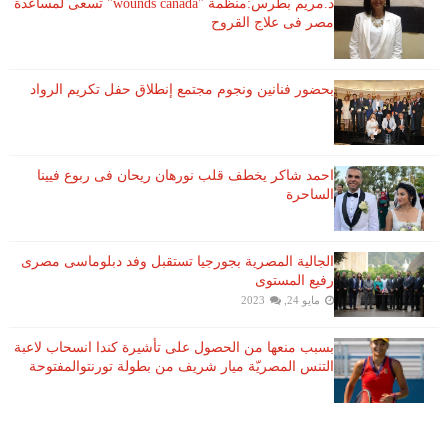
د.مريم بطرس:منظمة "wounds canada" تسعى لمساعدة
مصر فى علاج القروح
بحضور فنانين ونجوم مجتمع إنطلاق حفل تكريم الرواد
احمد شاكر يخطف قلب نورهان ريحان فى ربوع فيينا
الساحرة
الجالية المصرية بجورجيا تستقبل وفد دبلوماسى مصرى
رفيع المستوى
مايو 24, 2023
بسبب منعها من الحصول على تأشيرة كندا انسحاب لاعبة ​
التنس​ المصريّة ​ميار شريف​ من بطولة ​تورنتو​المفتوحة