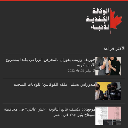
الأكثر قراءة
جوزيف وزينب يفوزان بالمعرض الزراعي بكندا بمشروع
الايس كريم
يوليو 31, 2022
هندوراس تسلم "ملكة الكوكايين" للولايات المتحدة
موقعbbc يكشف نتائج الثانوية: "غش عائلي" فى محافظة
سوهاج يثير جدلا في مصر