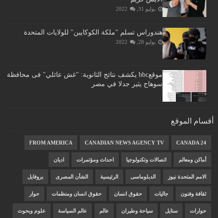
يوليو 31, 2022
هندوراس تسلم "ملكة الكوكايين" للولايات المتحدة
يوليو 28, 2022
موقعbbc يكشف نتائج الثانوية: "غش عائلي" فى محافظة
سوهاج يثير جدلا في مصر
أقسام الموقع
FROM AMERICA
CANADIAN NEWS AGENCY TV
CANADA 24
أماكن ومعالم
اتصالات وتكنولوجيا
احداث ومؤتمرات
اديان
الامم المتحدة نيوز
الدبلوماسى
الرئيسية
الشأن المصرى
بروفايل
ثقافة وفنون
جاليات
حقوق انسان
حقوق انسان ومنظمات
حوار
حوارات
ستايل
سياحة وطيران
عالم
عالم السياسة
علوم وبحوث