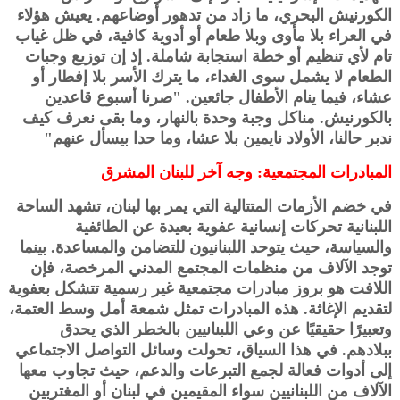
الكورنيش البحري، ما زاد من تدهور أوضاعهم. يعيش هؤلاء
في العراء بلا مأوى وبلا طعام أو أدوية كافية، في ظل غياب
تام لأي تنظيم أو خطة استجابة شاملة. إذ إن توزيع وجبات
الطعام لا يشمل سوى الغداء، ما يترك الأسر بلا إفطار أو
عشاء، فيما ينام الأطفال جائعين. "صرنا أسبوع قاعدين
بالكورنيش. مناكل وجبة وحدة بالنهار، وما بقى نعرف كيف
ندبر حالنا، الأولاد نايمين بلا عشا، وما حدا بيسأل عنهم"
المبادرات المجتمعية: وجه آخر للبنان المشرق
في خضم الأزمات المتتالية التي يمر بها لبنان، تشهد الساحة
اللبنانية تحركات إنسانية عفوية بعيدة عن الطائفية
والسياسة، حيث يتوحد اللبنانيون للتضامن والمساعدة. بينما
توجد الآلاف من منظمات المجتمع المدني المرخصة، فإن
اللافت هو بروز مبادرات مجتمعية غير رسمية تتشكل بعفوية
لتقديم الإغاثة. هذه المبادرات تمثل شمعة أمل وسط العتمة،
وتعبيرًا حقيقيًا عن وعي اللبنانيين بالخطر الذي يحدق
ببلادهم. في هذا السياق، تحولت وسائل التواصل الاجتماعي
إلى أدوات فعالة لجمع التبرعات والدعم، حيث تجاوب معها
الآلاف من اللبنانيين سواء المقيمين في لبنان أو المغتربين