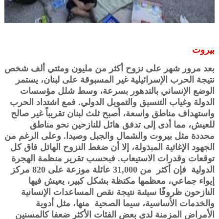
بيروت
بعد مرور شهر على نزوح أكثر من مليون ومئتي ألف شخص
نتيجة الحرب الإسرائيلية غير المسبوقة على لبنان، يستمر
الوضع الإنساني بالتدهور بسرعة، وسط شلل مؤسسات
الدولة وغياب التنسيق والتمويل الدولي. فمع اشتداد الحرب
واستهداف مناطق واسعة، أصبح ثلث لبنان تقريباً غير صالح
للعيش، مما أدى إلى تدفق هائل للنازحين نحو مناطق
محددة مثل بيروت والشمال والجبل وصيدا. وعلى الرغم من
الجهود الإغاثية المبذولة، إلا أن ضغط النزوح الهائل فاق كل
توقعات وقدرات الاستيعاب. فبحسب تقرير منظمة الهجرة
الدولية فإن أكثر من 31,000 عائلة موزعة على 820 مركز
إيواء جماعي، معظمها مكتظة بشكل كبير، يعيش فيها
النازحون ظروفًا سيئىة نتيجة نقص المساعدات الإنسانية
والخدمات الأساسية، سيما الصحية منها، مثل أدوية
الأمراض المزمنة لدى بعض الفئات الأكثر ضعفا كالمسنين