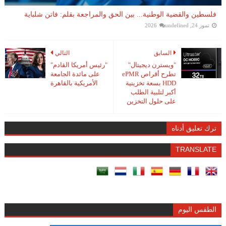
فلسطين والقضية الوطنية... بين الحق والمراجعة بقلم: فاتن شلباية
تموز 24, 2026
undefined
السابق
التالي
"ويسترن ديجيتال"
"رئيس أمريكا القادم"
تطرح أقراص ePMR
على مائدة الجامعة
HDD بسعة تخزينية
الأمريكية بالقاهرة
أكبر لتلبية الطلب
على حلول التخزين
ترك تعليق أدناه
TRANSLATE
الطقس اليوم