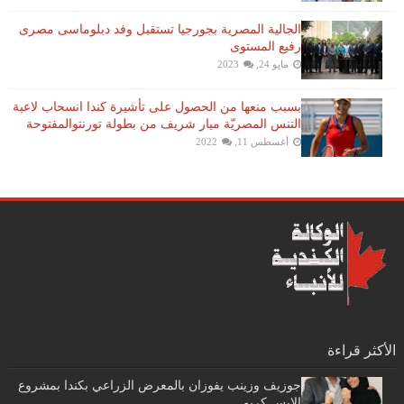
الجالية المصرية بجورجيا تستقبل وفد دبلوماسى مصرى
رفيع المستوى
مايو 24, 2023
بسبب منعها من الحصول على تأشيرة كندا انسحاب لاعبة ​
التنس​ المصريّة ​ميار شريف​ من بطولة ​تورنتو​المفتوحة
أغسطس 11, 2022
الأكثر قراءة
جوزيف وزينب يفوزان بالمعرض الزراعي بكندا بمشروع
الايس كريم