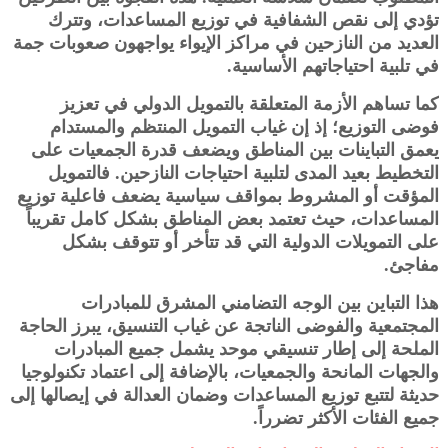
تؤدي إلى نقص الشفافية في توزيع المساعدات، وتترك
العديد من النازحين في مراكز الإيواء يواجهون صعوبات جمة
في تلبية احتياجاتهم الأساسية.
كما تساهم الأزمة المتعلقة بالتمويل الدولي في تعزيز
فوضى التوزيع؛ إذ إن غياب التمويل المنتظم والمستدام
يعمق التباينات بين المناطق ويضعف قدرة الجمعيات على
التخطيط بعيد المدى لتلبية احتياجات النازحين. فالتمويل
المؤقت أو المشروط بمواقف سياسية يضعف فاعلية توزيع
المساعدات، حيث تعتمد بعض المناطق بشكل كامل تقريباً
على التمويلات الدولية التي قد تتأخر أو تتوقف بشكل
مفاجئ.
هذا التباين بين الوجه التضامني المشرق للمبادرات
المجتمعية والفوضى الناتجة عن غياب التنسيق، يبرز الحاجة
الملحة إلى إطار تنسيقي موحد يشمل جميع المبادرات
والجهات المانحة والجمعيات، بالإضافة إلى اعتماد تكنولوجيا
حديثة لتتبع توزيع المساعدات وضمان العدالة في إيصالها إلى
جميع الفئات الأكثر تضرراً.