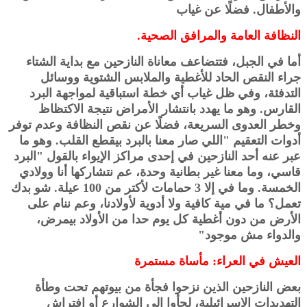
والأطفال. فضلًا عن غياب
النظافة العامة والمرافق الصحية.
أما في الجبل، فتتضاعف معاناة النازحين مع بداية الشتاء
جراء النقص الحاد للأغطية والملابس الشتوية ووسائل
التدفئة، وفي ظل غياب أي خطة استباقية لمواجهة البرد
القارس. وهو ما يهدد بانتشار الأمراض نتيجة الاكتظاظ
وخطر العدوى السريعة، فضلًا عن نقص النظافة وعدم توفر
أدوات التعقيم "اللي صار معنا بالبرد بيقطع القلب. وهو ما
عبر عنه أحد النازحين في إحدى مراكز الإيواء بالقول "البرد
قاسي، وما معنا غير بطانية وحدة، عم نتشاركها أنا وولادي
الخمسة. وما في إلا 3 حمامات لأكتر من 100 عيلة. شو بدك
تعمل؟ ما في مية كافية ولا أدوية لأولادنا، وعم ننام على
الأرض من دون أغطية كل يوم حدا من الأولاد بيمرض،
والدواء مش موجود"
العيش في العراء: مأساة مستمرة
بعض النازحين الذين نزحوا فجأة من بيوتهم تحت وطأة
التهديدات الإسرائيلية، لجأوا إلى الشوارع أو افتراش