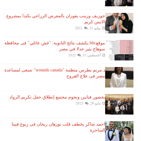
جوزيف وزينب يفوزان بالمعرض الزراعي بكندا بمشروع
الايس كريم
يوليو 31, 2022
موقعbbc يكشف نتائج الثانوية: "غش عائلي" فى محافظة
سوهاج يثير جدلا في مصر
أغسطس 11, 2022
د.مريم بطرس:منظمة "wounds canada" تسعى لمساعدة
مصر فى علاج القروح
بحضور فنانين ونجوم مجتمع إنطلاق حفل تكريم الرواد
مايو 26, 2023
احمد شاكر يخطف قلب نورهان ريحان فى ربوع فيينا
الساحرة