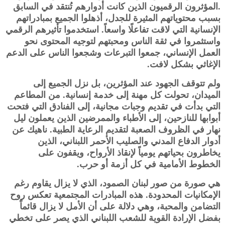
.المؤثرون الرقميون الذين كانت أدوارهم تُنتقد في السابق
بسبب محتوياتهم المثيرة للجدل، أذهلوا الجميع بمبادراتهم
الإنسانية التي لاقت تفاعلًا واسعاً. استخدموا تأثيرهم الرقمي
واستثمروا في ثقة الناس ومحبتهم لتوجيه المحتوى نحو
العمل الإنساني، جمعوا التبرعات وشجعوا الناس على الدعم
الإغاثي بشكل لافت.
ولم تتوقف الجهود عند المؤثرين، بل نزل الجميع إلى
الميدان، تحولت كل مهنة إلى خدمة إنسانية. من المطاعم
التي بدأت في تقديم وجبات مجانية، إلى الفنادق التي فتحت
أبوابها للنازحين، إلى الأطباء والممرضين الذين يعملون ليل
نهار في الظروف الصعبة لتقديم الرعاية الطبية. ناهيك عن
أدوار الدفاع المدني والصليب الأحمر اللبناني، الذين
يخاطرون بحياتهم يومياً لإنقاذ الأرواح، ويقفون على
الخطوط الأمامية في كل أزمة أو حرب.
هي صورة من صور لبنان الصمود، الذي لا يزال يقاوم رغم
الإمكانيات المحدودة. هذه المبادرات المجتمعية تعكس روح
التضامن والمحبة، وهي دلالة على أن الأمل لا يزال قائماً
بفضل الإرادة القوية للشعب اللبناني الذي يصر على تخطي