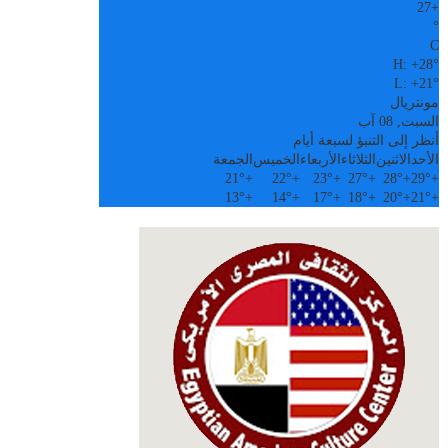
27
+
°
C
H:
+
28°
L:
+
21°
مونتريال
السبت, 08 آب
أنظر إلى التنبؤ لسبعة أيام
الأحد
الاثنين
الثلاثاء
الأربعاء
الخميس
الجمعة
21°
+
22°
+
23°
+
27°
+
28°
+
29°
+
13°
+
14°
+
17°
+
18°
+
20°
+
21°
+