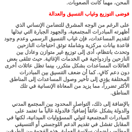
المحن، مهما كانت الصعوبات.
فوضى التوزيع وغياب التنسيق والعدالة
على الرغم من الوجه المشرق للتضامن الإنساني الذي
أظهرته المبادرات المجتمعية، والجهود الجبارة التي تبذلها
لتقديم المساعدات، فإن غياب التنسيق الرسمي وعدم وجود
قاعدة بيانات مركزية وشاملة توثق احتياجات النازحين
وتحدث بانتظام، أدى إلى توزيع غير متوازن وعادل بين
النازحين وازدواجية في الخدمات الإغاثية. حيث تتلقى بعض
العائلات المساعدات بشكل متكرر، بينما تظل عائلات أخرى
دون دعم كافٍ. كما أن ضعف التنسيق بين المبادرات
المختلفة يؤدي إلى تأخير وصول المساعدات إلى المناطق
الأكثر تضرراً، مما يزيد من المعاناة الإنسانية في تلك
المناطق.
بالإضافة إلى ذلك، التواصل المحدود بين المجتمع المدني
والدولة يشكل عائقاً إضافياً؛ فالدولة غالباً ما تعتمد على
المبادرات المجتمعية لتولي المسؤوليات الميدانية، لكنها في
المقابل تفشل في تقديم الدعم اللوجستي أو التنسيقي
المطلوب لضمان سلاسة العملية. هذه الفجوة بين الطرفين