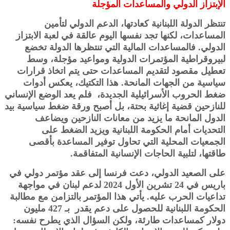
الإبتزاز الدولي والمساعدات المؤجلة
تنتظر الدولة اللبنانية كعادتها، الدعم الدولي لتأمين
المساعدات، لكنها تجد نفسها اليوم عالقة في لعبة الابتزاز
الدولي. فالمساعدات المالية التي تنتظرها الدولة تخضع
لبيروقراطية المؤتمرات الدولية ومواعيد مؤجلة، وسط
تعطيل مقصود لتقديم المساعدات حتى يتم اتخاذ قرارات
سياسية من الجهات المانحة. هذا التكتيك، يعكس أدوات
ضغط الحروب الأسرائيلية الجديدة، فلم يعد الوضع الإنساني
للنازحين قضية إغاثية بحتة، بل أصبح ورقة ضغط سياسية بيد
الدول المانحة ما يزيد من معانات النازحين ويضاعف
التحديات أمام الحكومة اللبنانية ويزيد الضغط على
الجمعيات المحلية التي تحاول توفير المساعدة بأقصى
طاقتها، لتلبية الحاجات الإنسانية المتفاقمة.
على الصعيد الدولي، دعت فرنسا إلى عقد مؤتمر دولي في
باريس في 24 تشرين الأول 2024 لدعم لبنان في مواجهة
تداعيات الحرب عليه. يأتي هذا المؤتمر بالتزامن مع مطالبة
الحكومة اللبنانية للحصول على دعم يقدر بـ 427 مليون
دولار كمساعدات طارئة، ولكن السؤال الذي يطرح نفسه: