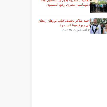
الجالية المصرية بجورجيا تستقبل وفد
دبلوماسى مصرى رفيع المستوى
احمد شاكر يخطف قلب نورهان ريحان
فى ربوع فيينا الساحرة
أغسطس 29, 2022