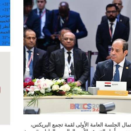
:
+
31°
:
+
21°
مونتري
الخميس, 6
أنظر إل
الجمعة
31°
+
21°
+
ال الجلسة العامة الأولى لقمة تجمع البريكس،