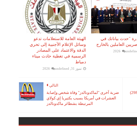
رة "حدث بياناتك في
الهيئة العامة للاستعلامات تدعو
يين العاملين بالخارج
وسائل الإعلام الأجنبية إلى تحري
الدقة والاعتماد على المصادر
undefin
الرسمية في تغطية حادث ميناء
دمياط
تموز 31, 2026
undefined
التالي
مصر للطيران تُسير رحلة جوية لعودة( 298)
ضربة آخرى "لماكدونالدز" وفاة شخص وإصابة
العشرات في أمريكا بسبب بكتيريا إي.كولاي
المرتبطة بشطائر ماكدونالدز