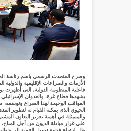
وصرح المتحدث الرسمي باسم رئاسة الج
الأزمات والصراعات الإقليمية والدولية ا
فاعلية المنظومة الدولية، التى أظهرت بو
يشهدها قطاع غزة، والعدوان الإسرائيلي 
العواقب الوخيمة لهذا الصراع وتوسعه، مش
الحيوي الذى يمكنه القيام به لتطوير الم
والمتمثلة في أهمية تعزيز التعاون المشتر
على غرار مبادلة الديون من أجل المناخ، م
ظل ارتفاع فجوة تمويل التنمية إلى حوالى "4" تريليونات دولار فى الدول الن