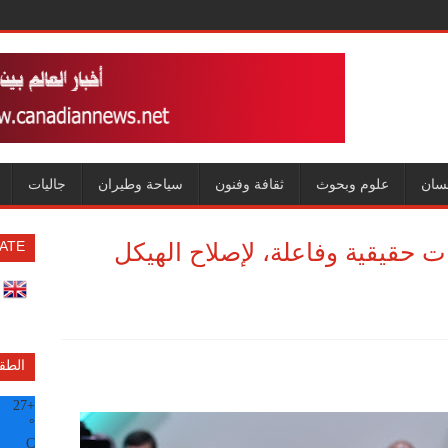
سان
علوم وبحوث
ثقافة وفنون
سياحة وطيران
جاليات
حقيقية وفاعلة، لإصلاح الهيكل
ATE
الطق
27
+
°
C