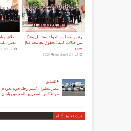
رئيس مجلس الدولة يستقبل وفدًا
إطلاق مباد
من طلاب كلية الحقوق بجامعة قنا|
مصر" للمصر
مصر
آب 02, 2026
ed
آب 04, 2026
undefined
السابق
مواطنًا من المصريين المقيمين بلبنان
ترك تعليق أدناه