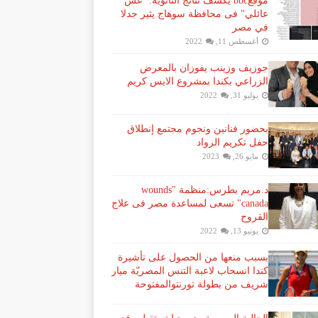
موقعbbc يكشف نتائج الثانوية: "غش
عائلي" فى محافظة سوهاج يثير جدلا
في مصر
أغسطس 11, 2022
جوزيف وزينب يفوزان بالمعرض
الزراعي بكندا بمشروع الايس كريم
يوليو 31, 2022
بحضور فنانين ونجوم مجتمع إنطلاق
حفل تكريم الرواد
مايو 26, 2023
د.مريم بطرس:منظمة "wounds
canada" تسعى لمساعدة مصر فى علاج
القروح
يونيو 13, 2022
بسبب منعها من الحصول على تأشيرة
كندا انسحاب لاعبة ​التنس​ المصريّة ​ميار
شريف​ من بطولة ​تورنتو​المفتوحة