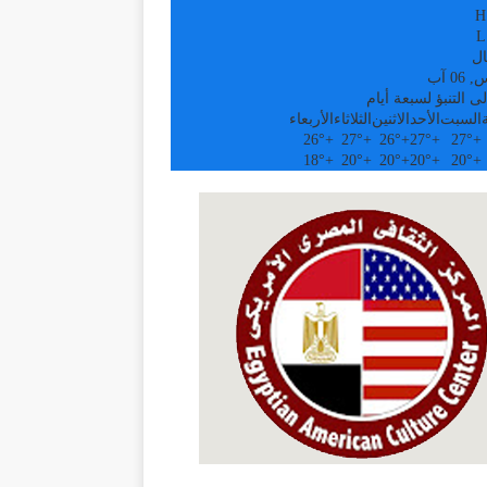
H
L
ال
0 آب
ى التنبؤ لسبعة أيام
السبت
الأحد
الاثنين
الثلاثاء
الأربعاء
26°
+
27°
+
26°
+
27°
+
27°
+
18°
+
20°
+
20°
+
20°
+
20°
+