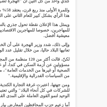
كندي واحد من كل اثنين أن "الهجرة تضر 
وللمرة
هذا الرأي بشكل كبير للعام الثاني على التوالي، 
ويمثل هذا الإعلان نقطة تحول جذري بالنسب
للمهاجرين، خصوصا للمهاجرين الاقتصاديي
معيشية أفضل.
وإلى ذلك، شدد وزير الهجرة على أن ال
تعانيها البلاد حاليا، من خلال تقليل عدد ا
لكنّ، قالت أكثر من 0
مسؤولين عن أزمة السكن في كندا، أو عن
الصحية أو غيرها من الخدمات العامة"، م
من السياسات الفدرالية والإقليمية."
ومن جهتها، اعتبرت غرفة التجارة الكندية 
للشركات في كل أنحاء البلاد" والتي تعتب
الوحيد لنمو القوى العاملة على المدى الق
أما زعيم حزب المحافظين المعارض بيار بو