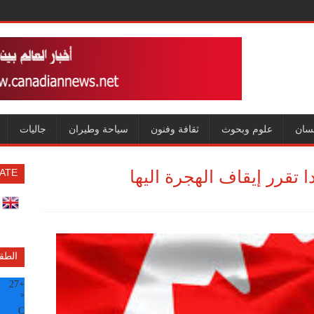
سان
علوم وبحوث
ثقافة وفنون
سياحة وطيران
جاليات
تقرر إيقاف الهجرة اليها
ATE
الطق
27
+
°
C