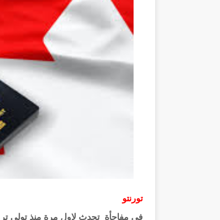
تورنتو
فى مفاجأة تحدث لاول مرة منذ تولى ترودو 