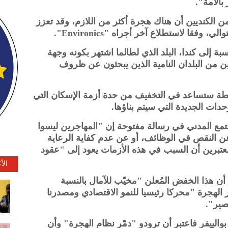
بالأمة".
 الأولى منذ ربع قرن، يعتقد 58% من الكنديين أن هناك هجرة أكثر من اللازم، وقد تعزز
وفقا لاستطلاع آخر أجراه "Environics".
ة إلى كندا، البلد الذي لطالما اشتهر بكونه وجهة
ن من البلدان النامية الذين يبحثون عن ظروف
خطة ستساعد في التخفيف من حدة أزمة الإسكان التي
لوحدات الجديدة التي سيتم بناؤها.
12 منظمة من المجتمع المدني في رسالة مفتوحة إن "المهاجرين ليسوا
 النقص في الوظائف، أو عن عدم كفاية الرعاية
عتبرين أن السبب في هذه الأزمات يعود إلى "عقود
الأ
أن هذا الخفض المُعلن "مخيّب للآمال بالنسبة
ر الهجرة "محركا رئيسيا للنمو الاقتصادي ومصدرنا
صير".
الييفر فاعتبر أن ترودو "دمّر نظام الهجرة" وأن