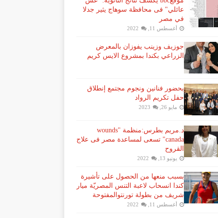
موقعbbc يكشف نتائج الثانوية: "غش
عائلي" فى محافظة سوهاج يثير جدلا
في مصر
أغسطس 11, 2022
جوزيف وزينب يفوزان بالمعرض
الزراعي بكندا بمشروع الايس كريم
بحضور فنانين ونجوم مجتمع إنطلاق
حفل تكريم الرواد
مايو 26, 2023
د.مريم بطرس:منظمة "wounds
canada" تسعى لمساعدة مصر فى علاج
القروح
يونيو 13, 2022
بسبب منعها من الحصول على تأشيرة
كندا انسحاب لاعبة ​التنس​ المصريّة ​ميار
شريف​ من بطولة ​تورنتو​المفتوحة
أغسطس 11, 2022