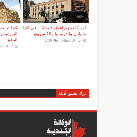
أميركا تعتزم إغلاق قنصليات في كندا
كندا تخطط
واليابان وإندونيسيا والكاميرون
التنفيذ
آب 04, 2026
undefined
آب 04, 2026
ed
ترك تعليق أدناه