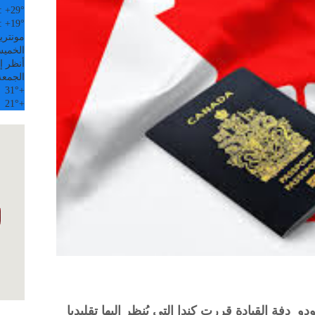
:
+
29°
:
+
19°
مونتري
الخميس, 6
أنظر إل
الجمعة
31°
+
21°
+
دفة القيادة قررت كندا التي يُنظر إليها تقليديا