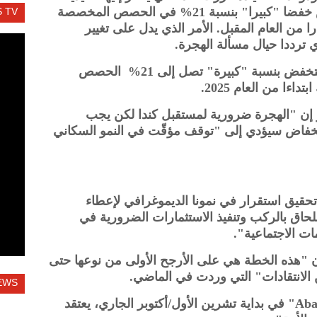
على أنها بلد مرحّب بالمهاجرين، الخميس خفضا "كبيرا" بنسبة 21% في الحصص المخصصة
 TV
ا من العام المقبل. الأمر الذي يدل على تغيير
دي ترددا حيال مسألة الهجرة.
أفادت السلطات الكندية الخميس بأنها ستخفض بنسبة "كبيرة" تصل إلى 21% الحصص
اءا من العام 2025.
 إن "الهجرة ضرورية لمستقبل كندا لكن يجب
نخفاض سيؤدي إلى "توقف مؤقّت في النمو السكاني
حقيق استقرار في نمونا الديموغرافي لإعطاء
للحاق بالركب وتنفيذ الاستثمارات الضرورية في
ات الاجتماعية".
ن "هذه الخطة هي على الأرجح الأولى من نوعها حتى
 الانتقادات" التي وردت في الماضي.
EWS
هذا، وبحسب استطلاع أجرته "Abacus Data" في بداية تشرين الأول/أكتوبر الجاري، يعتقد