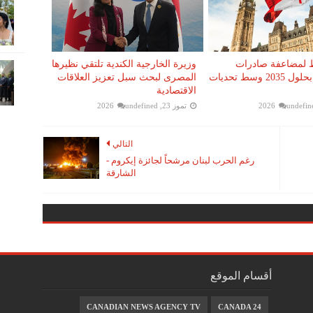
 لمضاعفة صادرات
وزيرة الخارجية الكندية تلتقي نظيرها
اليورانيوم بحلول 2035 وسط تحديات
المصرى لبحث سبل تعزيز العلاقات
الاقتصادية
undefin
تموز 23, 2026
undefined
التالي
رغم الحرب لبنان مرشحاً لجائزة إيكروم -
الشارقة
أقسام الموقع
CANADIAN NEWS AGENCY TV
CANADA 24