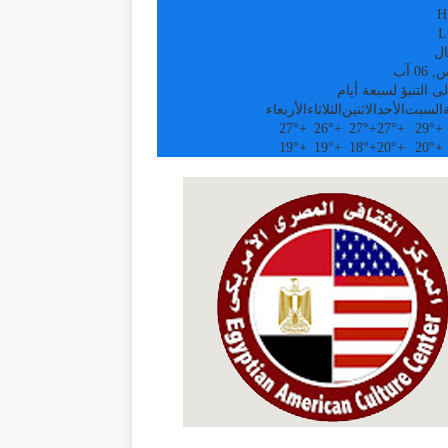
H
L
ال
0 آب
ى التنبؤ لسبعة أيام
السبت
الأحد
الاثنين
الثلاثاء
الأربعاء
27°
+
26°
+
27°
+
27°
+
29°
+
19°
+
19°
+
18°
+
20°
+
20°
+