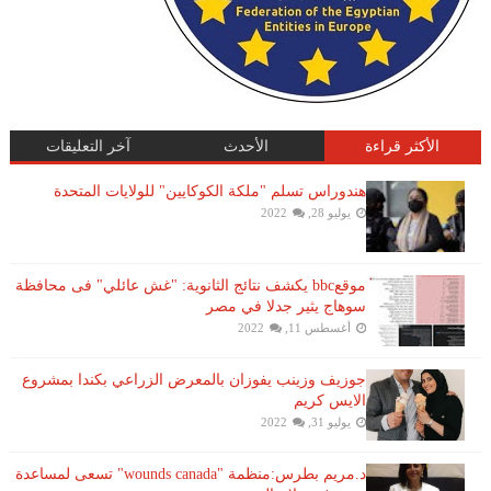
الأكثر قراءة
الأحدث
آخر التعليقات
هندوراس تسلم "ملكة الكوكايين" للولايات المتحدة
يوليو 28, 2022
موقعbbc يكشف نتائج الثانوية: "غش عائلي" فى محافظة
سوهاج يثير جدلا في مصر
أغسطس 11, 2022
جوزيف وزينب يفوزان بالمعرض الزراعي بكندا بمشروع
الايس كريم
يوليو 31, 2022
د.مريم بطرس:منظمة "wounds canada" تسعى لمساعدة