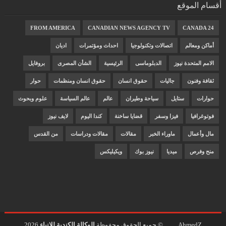
أقسام الموقع
FROM AMERICA
CANADIAN NEWS AGENCY TV
CANADA 24
أماكن ومعالم
اتصالات وتكنولوجيا
احداث ومؤتمرات
اديان
الامم المتحدة نيوز
الدبلوماسى
الرئيسية
الشأن المصرى
بروفايل
ثقافة وفنون
جاليات
حقوق انسان
حقوق انسان ومنظمات
حوار
حوارات
ستايل
سياحة وطيران
عالم
عالم السياسة
علوم وبحوث
فوتوغرافيا
فيزا وسفر
قضايا ساخنة
كندا اليوم
لايف نيوز
مال وأعمال
ماوراء الخبر
مقالات
مقالات ودراسات
من القدس
منح وفرص
ميديا
نيوز بوك
ويكيليكس
AhmedZ
© جميع الحقوق محفوظة
الوكالة الكندية للانباء
2026