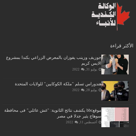
الأكثر قراءة
جوزيف وزينب يفوزان بالمعرض الزراعي بكندا بمشروع
الايس كريم
يوليو 31, 2022
هندوراس تسلم "ملكة الكوكايين" للولايات المتحدة
يوليو 28, 2022
موقعbbc يكشف نتائج الثانوية: "غش عائلي" فى محافظة
سوهاج يثير جدلا في مصر
أغسطس 11, 2022