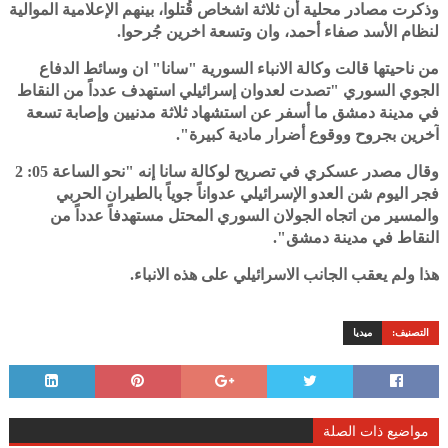
وذكرت مصادر محلية أن ثلاثة اشخاص قُتلوا، بينهم الإعلامية الموالية
لنظام الأسد صفاء أحمد، وان وتسعة اخرين جُرحوا.
من ناحيتها قالت وكالة الانباء السورية "سانا" ان وسائط الدفاع
الجوي السوري "تصدت لعدوان إسرائيلي استهدف عدداً من النقاط
في مدينة دمشق ما أسفر عن استشهاد ثلاثة مدنيين وإصابة تسعة
آخرين بجروح ووقوع أضرار مادية كبيرة".
وقال مصدر عسكري في تصريح لوكالة سانا إنه "نحو الساعة 05: 2
فجر اليوم شن العدو الإسرائيلي عدواناً جوياً بالطيران الحربي
والمسير من اتجاه الجولان السوري المحتل مستهدفاً عدداً من
النقاط في مدينة دمشق".
هذا ولم يعقب الجانب الاسرائيلي على هذه الانباء.
التصنيف:
ميديا
مواضيع ذات الصلة