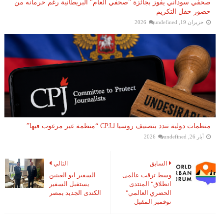
صحفي سوداني يفوز بجائزة "صحفي العام" البريطانية رغم حرمانه من
حضور حفل التكريم
حزيران 19, 2026
undefined
منظمات دولية تندد بتصنيف روسيا لـCPJ “منظمة غير مرغوب فيها”
أيار 26, 2026
undefined
السابق
التالي
وسط ترقب عالمى
السفير ابو العينين
انطلاق" المنتدى
يستقبل السفير
الحضري العالمي"
الكندى الجديد بمصر
نوفمبر المقبل