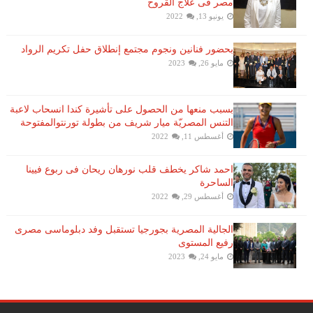
مصر فى علاج القروح
يونيو 13, 2022
بحضور فنانين ونجوم مجتمع إنطلاق حفل تكريم الرواد
مايو 26, 2023
بسبب منعها من الحصول على تأشيرة كندا انسحاب لاعبة ​
التنس​ المصريّة ​ميار شريف​ من بطولة ​تورنتو​المفتوحة
أغسطس 11, 2022
احمد شاكر يخطف قلب نورهان ريحان فى ربوع فيينا
الساحرة
أغسطس 29, 2022
الجالية المصرية بجورجيا تستقبل وفد دبلوماسى مصرى
رفيع المستوى
مايو 24, 2023