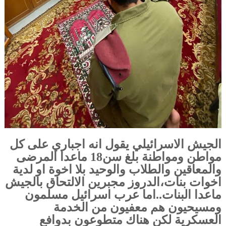
الجيش الاسرائيلي يقول انه اجباري على كل
مواطن ومواطنة بلغ سن18 ماعدا المرضى
والمعاقين والطلاب والوحيد بلا اخوة او لدية
اخوات بنات،الدروز مجبرين الالتحاق بالجيش
ماعدا البنات..اما عرب اسرائيل مسلمون
ومسيحيون هم معفيون من الخدمة
العسكرية لكن هناك متطوعون بدوافع