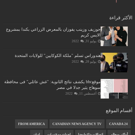
الأكثر قراءة
جوزيف وزينب يفوزان بالمعرض الزراعي بكندا بمشروع
الايس كريم
يوليو 31, 2022
هندوراس تسلم "ملكة الكوكايين" للولايات المتحدة
يوليو 28, 2022
موقعbbc يكشف نتائج الثانوية: "غش عائلي" فى محافظة
سوهاج يثير جدلا في مصر
أغسطس 11, 2022
أقسام الموقع
FROM AMERICA
CANADIAN NEWS AGENCY TV
CANADA 24
أماكن ومعالم
اتصالات وتكنولوجيا
احداث ومؤتمرات
اديان