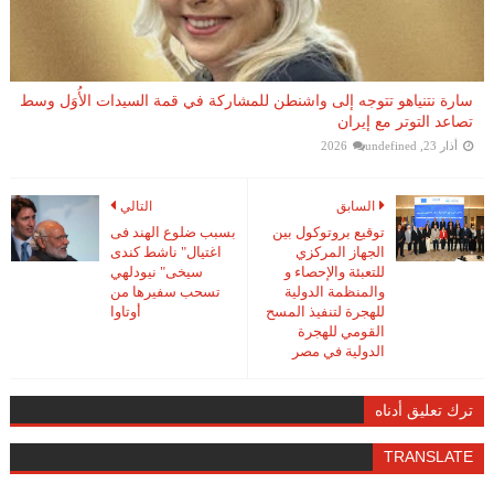
سارة نتنياهو تتوجه إلى واشنطن للمشاركة في قمة السيدات الأُوَل وسط
تصاعد التوتر مع إيران
أذار 23, 2026
undefined
السابق
التالي
توقيع بروتوكول بين
بسبب ضلوع الهند فى
الجهاز المركزي
اغتيال" ناشط كندى
للتعبئة والإحصاء و
سيخى" نيودلهي
والمنظمة الدولية
تسحب سفيرها من
للهجرة لتنفيذ المسح
أوتاوا
القومي للهجرة
الدولية في مصر
ترك تعليق أدناه
TRANSLATE