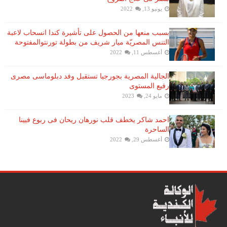
يونيو 13, 2022
بسبب منعها من الحصول على تأشيرة كندا انسحاب لاعبة ​
التنس​ المصريّة ​ميار شريف​ من بطولة ​تورنتو​المفتوحة
أغسطس 11, 2022
الجالية المصرية بجورجيا تستقبل وفد دبلوماسى مصرى
رفيع المستوى
مايو 24, 2023
احمد شاكر يخطف قلب نورهان ريحان فى ربوع فيينا
الساحرة
أغسطس 29, 2022