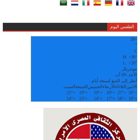
الطقس اليوم
28
+
°
C
H:
+
30°
L:
+
20°
مونتريال
الأحد, 09 آب
أنظر إلى التنبؤ لسبعة أيام
الاثنين
الثلاثاء
الأربعاء
الخميس
الجمعة
السبت
22°
+
19°
+
19°
+
20°
+
27°
+
26°
+
14°
+
13°
+
14°
+
17°
+
18°
+
18°
+