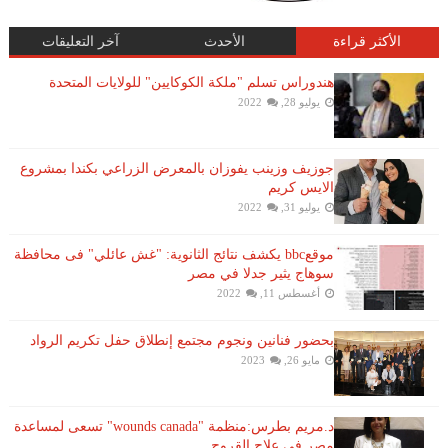
الأكثر قراءة
الأحدث
آخر التعليقات
هندوراس تسلم "ملكة الكوكايين" للولايات المتحدة
يوليو 28, 2022
جوزيف وزينب يفوزان بالمعرض الزراعي بكندا بمشروع
الايس كريم
يوليو 31, 2022
موقعbbc يكشف نتائج الثانوية: "غش عائلي" فى محافظة
سوهاج يثير جدلا في مصر
أغسطس 11, 2022
بحضور فنانين ونجوم مجتمع إنطلاق حفل تكريم الرواد
مايو 26, 2023
د.مريم بطرس:منظمة "wounds canada" تسعى لمساعدة
مصر فى علاج القروح