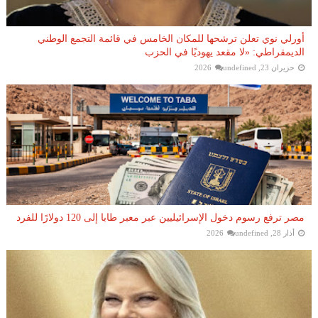
أورلي نوي تعلن ترشحها للمكان الخامس في قائمة التجمع الوطني
الديمقراطي: «لا مقعد يهوديًا في الحزب
حزيران 23, 2026
undefined
مصر ترفع رسوم دخول الإسرائيليين عبر معبر طابا إلى 120 دولارًا للفرد
أذار 28, 2026
undefined