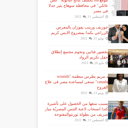
موقعbbc يكشف نتائج الثانوية: "غش
عائلي" فى محافظة سوهاج يثير جدلا
في مصر
أغسطس 11, 2022
جوزيف وزينب يفوزان بالمعرض
الزراعي بكندا بمشروع الايس كريم
يوليو 31, 2022
بحضور فنانين ونجوم مجتمع إنطلاق
حفل تكريم الرواد
مايو 26, 2023
د.مريم بطرس:منظمة "wounds
canada" تسعى لمساعدة مصر فى علاج
القروح
يونيو 13, 2022
بسبب منعها من الحصول على تأشيرة
كندا انسحاب لاعبة ​التنس​ المصريّة ​ميار
شريف​ من بطولة ​تورنتو​المفتوحة
أغسطس 11, 2022