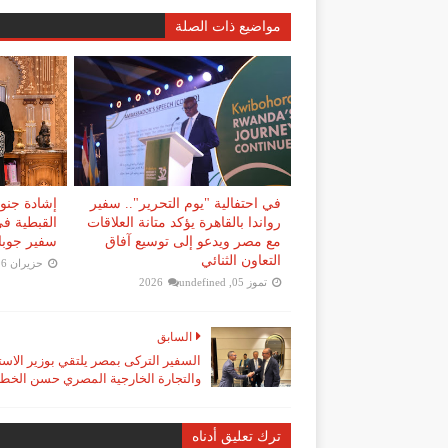
مواضيع ذات الصلة
في احتفالية "يوم التحرير".. سفير
إشادة جنوب
رواندا بالقاهرة يؤكد متانة العلاقات
القبطية في
مع مصر ويدعو إلى توسيع آفاق
سفير جوبا 
التعاون الثنائي
حزيران 16, 2026
تموز 05, 2026
undefined
السابق
السفير التركى بمصر يلتقي بوزير الاست
والتجارة الخارجية المصري حسن الخط
ترك تعليق أدناه