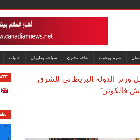
سان
علوم وبحوث
ثقافة وفنون
سياحة وطيران
جاليات
ل وزير الدولة البريطانى للشرق
ATE
ش فالكونر"
الطق
29
+
°
C