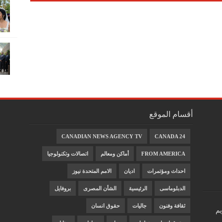
أقسام الموقع
CANADIAN NEWS AGENCY TV
CANADA 24
FROM AMERICA
أماكن ومعالم
اتصالات وتكنولوجيا
احداث ومؤتمرات
اديان
الامم المتحدة نيوز
الدبلوماسى
الرئيسية
الشأن المصرى
بروفايل
ثقافة وفنون
جاليات
حقوق انسان
يم