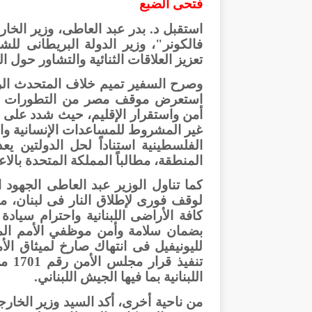
فتحى الضبع
فالكونر"، وزير الدولة البريطانى ل
تعزيز العلاقات الثنائية والتشاور حول
وصرح السفير تميم خلاف المتحدث الرس
استعرض موقف مصر من التطورات المت
أمن واستقرار الإقليم، حيث شدد على ض
غير المشروط للمساعدات الإنسانية والإغ
الفلسطينية استناداً لحل الدولتين ي
المنطقة، مطالباً المملكة المتحدة بالا
كما تناول الوزير عبد العاطى الجهود 
لوقف فورى لإطلاق النار فى لبنان، 
كافة الأراضى اللبنانية واحترام سيادة 
بضمان سلامة وأمن موظفي الأمم المت
لليونيفيل فى انتهاك صارخ لميثاق الأ
تنفي
اللبنانية بما فيها الجيش اللبناني.
من ناحية أخرى، أكد السيد وزير الخارجية