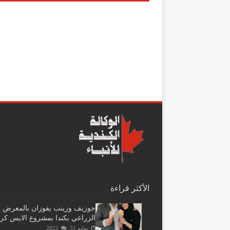
الأكثر قراءة
جوزيف وزينب يفوزان بالمعرض
الزراعي بكندا بمشروع الايس كر
يوليو 31, 2022