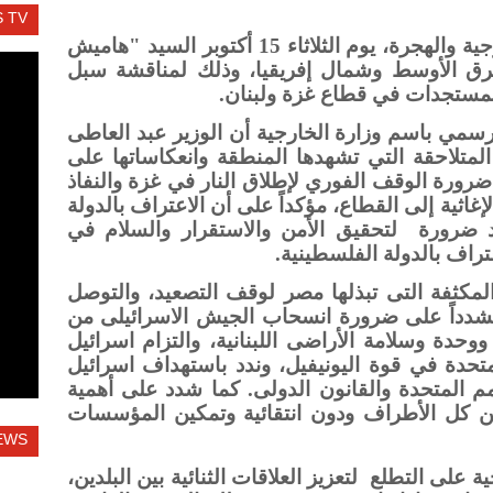
 TV
استقبل د. بدر عبد العاطى، وزير الخارجية والهجرة، يوم الثلاثاء 15 أكتوبر السيد "هاميش
لشرق الأوسط وشمال إفريقيا، وذلك لمناقشة سبل
 المستجدات في قطاع غزة ولبنان.
مي باسم وزارة الخارجية أن الوزير عبد العاطى
لاحقة التي تشهدها المنطقة وانعكاساتها على
رورة الوقف الفوري لإطلاق النار في غزة والنفاذ
اثية إلى القطاع، مؤكداً على أن الاعتراف بالدولة
عد ضرورة لتحقيق الأمن والاستقرار والسلام في
عتراف بالدولة الفلسطينية.
المكثفة التى تبذلها مصر لوقف التصعيد، والتوصل
مشدداً على ضرورة انسحاب الجيش الاسرائيلى من
ووحدة وسلامة الأراضى اللبنانية، والتزام اسرائيل
حدة في قوة اليونيفيل، وندد باستهداف اسرائيل
مم المتحدة والقانون الدولى. كما شدد على أهمية
ذ قرار مجلس الأمن رقم 1701 من كل الأطراف ودون انتقائية وتمكين المؤسسات
EWS
 على التطلع لتعزيز العلاقات الثنائية بين البلدين،