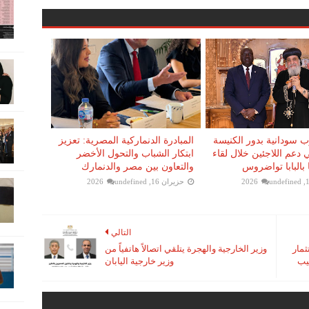
 سودانية بدور الكنيسة
المبادرة الدنماركية المصرية: تعزيز
 دعم اللاجئين خلال لقاء
ابتكار الشباب والتحول الأخضر
بالبابا تواضروس
والتعاون بين مصر والدنمارك
undefined
حزيران 16, 2026
undefined
التالي
ثمار
وزير الخارجية والهجرة يتلقي اتصالاً هاتفياً من
يب
وزير خارجية اليابان