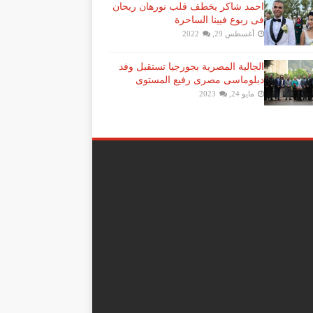
احمد شاكر يخطف قلب نورهان ريحان
فى ربوع فيينا الساحرة
أغسطس 29, 2022
الجالية المصرية بجورجيا تستقبل وفد
دبلوماسى مصرى رفيع المستوى
مايو 24, 2023