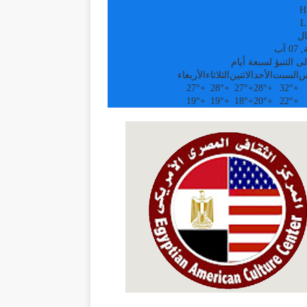
H
L
ال
 آب
ى التنبؤ لسبعة أيام
س
السبت
الأحد
الاثنين
الثلاثاء
الأربعاء
27°
+
28°
+
27°
+
28°
+
32°
+
19°
+
19°
+
18°
+
20°
+
22°
+