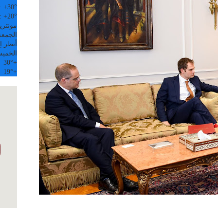
:
+
30°
:
+
20°
مونتري
الجمعة, 07
أنظر إل
الخمي
30°
+
19°
+