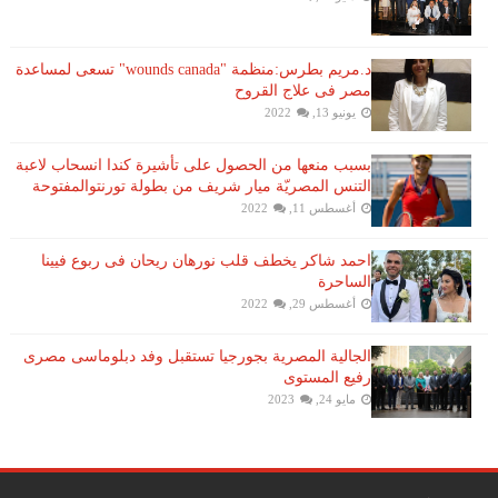
د.مريم بطرس:منظمة "wounds canada" تسعى لمساعدة
مصر فى علاج القروح
يونيو 13, 2022
بسبب منعها من الحصول على تأشيرة كندا انسحاب لاعبة ​
التنس​ المصريّة ​ميار شريف​ من بطولة ​تورنتو​المفتوحة
أغسطس 11, 2022
احمد شاكر يخطف قلب نورهان ريحان فى ربوع فيينا
الساحرة
أغسطس 29, 2022
الجالية المصرية بجورجيا تستقبل وفد دبلوماسى مصرى
رفيع المستوى
مايو 24, 2023