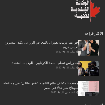
الأكثر قراءة
جوزيف وزينب يفوزان بالمعرض الزراعي بكندا بمشروع
الايس كريم
يوليو 31, 2022
هندوراس تسلم "ملكة الكوكايين" للولايات المتحدة
يوليو 28, 2022
موقعbbc يكشف نتائج الثانوية: "غش عائلي" فى محافظة
سوهاج يثير جدلا في مصر
أغسطس 11, 2022