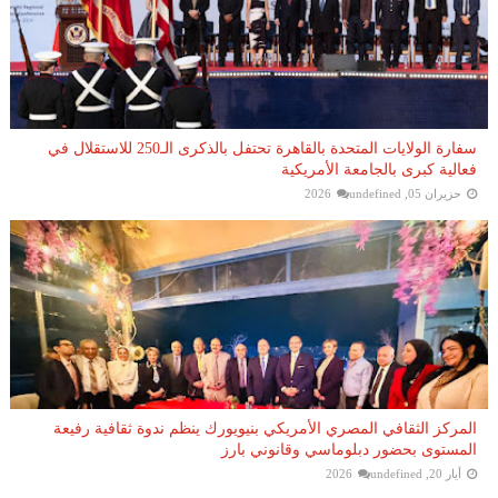
سفارة الولايات المتحدة بالقاهرة تحتفل بالذكرى الـ250 للاستقلال في
فعالية كبرى بالجامعة الأمريكية
حزيران 05, 2026
undefined
المركز الثقافي المصري الأمريكي بنيويورك ينظم ندوة ثقافية رفيعة
المستوى بحضور دبلوماسي وقانوني بارز
أيار 20, 2026
undefined