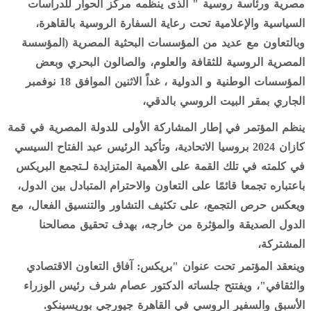
مصرية ورئاسة روسية " الذى ينظمه مركز الحوار للدراسات
السياسية والإعلامية تحت رعاية السفارة الروسية بالقاهرة،
وبالتعاون مع عديد من المؤسسات البحثية المصرية (المؤسسة
المصرية الروسية للثقافة والعلوم، والصالون البحري وبعض
المؤسسات الوطنية و الدولية ، غداً الاثنين الموافق 18 نوفمبر
الجاري بمقر البيت الروسي بالدقي،
ينظم المؤتمر في إطار المشاركة الأولى للدولة المصرية في قمة
كازان 2024 بروسيا الاتحادية، وتأكيد الرئيس عبد الفتاح السيسي
في كلمته في تلك القمة على الأهمية المتزايدة لـتجمع البريكس
باعتباره تجمعا قائمًا على التعاون والاحترام المتبادل بين الدول،
ويعكس حرص التجمع، على تكثيف التشاور والتنسيق الفعال، مع
الدول الصديقة والمؤثرة من خارجه، بهدف تحقيق مصالحنا
المشتركة،
وينعقد المؤتمر تحت عنوان "بريكس: آفاق التعاون الاقتصادي
والثقافي"، ويفتتح جلساته الدكتور عصام شرف رئيس الوزراء
الأسبق والسفير الروسي في القاهرة جيورجي بوريسينكو.