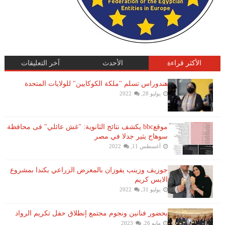
الأكثر قراءة
الأحدث
آخر التعليقات
هندوراس تسلم "ملكة الكوكايين" للولايات المتحدة
يوليو 28, 2022
موقعbbc يكشف نتائج الثانوية: "غش عائلي" فى محافظة
سوهاج يثير جدلا في مصر
أغسطس 11, 2022
جوزيف وزينب يفوزان بالمعرض الزراعي بكندا بمشروع
الايس كريم
يوليو 31, 2022
بحضور فنانين ونجوم مجتمع إنطلاق حفل تكريم الرواد
مايو 26, 2023