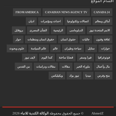
أقسام الموقع
FROM AMERICA
CANADIAN NEWS AGENCY TV
CANADA 24
أماكن ومعالم
اتصالات وتكنولوجيا
احداث ومؤتمرات
اديان
الامم المتحدة نيوز
الدبلوماسى
الرئيسية
الشأن المصرى
بروفايل
ثقافة وفنون
جاليات
حقوق انسان
حقوق انسان ومنظمات
حوار
حوارات
ستايل
سياحة وطيران
عالم
عالم السياسة
علوم وبحوث
فوتوغرافيا
فيزا وسفر
قضايا ساخنة
كندا اليوم
لايف نيوز
مال وأعمال
ماوراء الخبر
مقالات
مقالات ودراسات
من القدس
منح وفرص
ميديا
نيوز بوك
ويكيليكس
AhmedZ
© جميع الحقوق محفوظة
الوكالة الكندية للانباء
2026