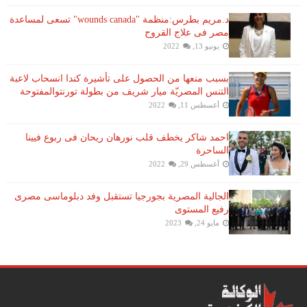
د.مريم بطرس:منظمة "wounds canada" تسعى لمساعدة
مصر فى علاج القروح
يونيو 13, 2022
بسبب منعها من الحصول على تأشيرة كندا انسحاب لاعبة ​
التنس​ المصريّة ​ميار شريف​ من بطولة ​تورنتو​المفتوحة
أغسطس 11, 2022
احمد شاكر يخطف قلب نورهان ريحان فى ربوع فيينا
الساحرة
أغسطس 29, 2022
الجالية المصرية بجورجيا تستقبل وفد دبلوماسى مصرى
رفيع المستوى
مايو 24, 2023