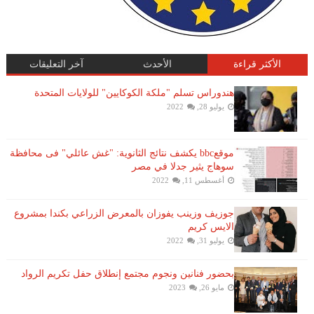
الأكثر قراءة
الأحدث
آخر التعليقات
هندوراس تسلم "ملكة الكوكايين" للولايات المتحدة
يوليو 28, 2022
موقعbbc يكشف نتائج الثانوية: "غش عائلي" فى محافظة
سوهاج يثير جدلا في مصر
أغسطس 11, 2022
جوزيف وزينب يفوزان بالمعرض الزراعي بكندا بمشروع
الايس كريم
يوليو 31, 2022
بحضور فنانين ونجوم مجتمع إنطلاق حفل تكريم الرواد
مايو 26, 2023