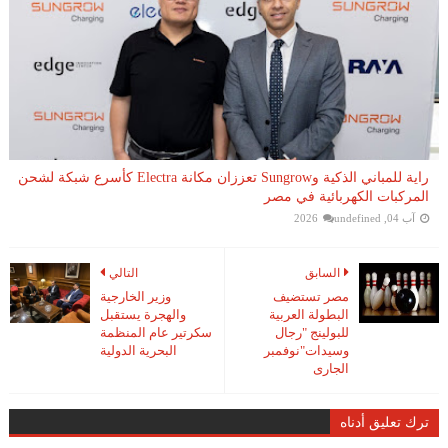
راية للمباني الذكية وSungrow تعززان مكانة Electra كأسرع شبكة لشحن
المركبات الكهربائية في مصر
آب 04, 2026
undefined
السابق
التالي
مصر تستضيف
وزير الخارجية
البطولة العربية
والهجرة يستقبل
للبولينج "رجال
سكرتير عام المنظمة
وسيدات"نوفمبر
البحرية الدولية
الجارى
ترك تعليق أدناه