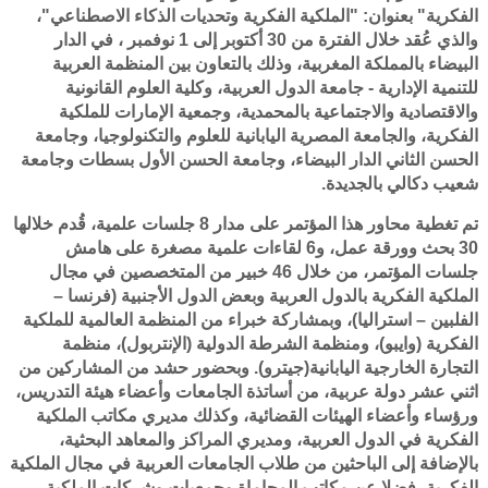
الفكرية" بعنوان: "الملكية الفكرية وتحديات الذكاء الاصطناعي"،
والذي عُقد خلال الفترة من 30 أكتوبر إلى 1 نوفمبر ، في الدار
البيضاء بالمملكة المغربية، وذلك بالتعاون بين المنظمة العربية
للتنمية الإدارية - جامعة الدول العربية، وكلية العلوم القانونية
والاقتصادية والاجتماعية بالمحمدية، وجمعية الإمارات للملكية
الفكرية، والجامعة المصرية اليابانية للعلوم والتكنولوجيا، وجامعة
الحسن الثاني الدار البيضاء، وجامعة الحسن الأول بسطات وجامعة
شعيب دكالي بالجديدة.
تم تغطية محاور هذا المؤتمر على مدار 8 جلسات علمية، قُدم خلالها
30 بحث وورقة عمل، و6 لقاءات علمية مصغرة على هامش
جلسات المؤتمر، من خلال 46 خبير من المتخصصين في مجال
الملكية الفكرية بالدول العربية وبعض الدول الأجنبية (فرنسا –
الفلبين – استراليا)، وبمشاركة خبراء من المنظمة العالمية للملكية
الفكرية (وايبو)، ومنظمة الشرطة الدولية (الإنتربول)، منظمة
التجارة الخارجية اليابانية(جيترو). وبحضور حشد من المشاركين من
اثني عشر دولة عربية، من أساتذة الجامعات وأعضاء هيئة التدريس،
ورؤساء وأعضاء الهيئات القضائية، وكذلك مديري مكاتب الملكية
الفكرية في الدول العربية، ومديري المراكز والمعاهد البحثية،
بالإضافة إلى الباحثين من طلاب الجامعات العربية في مجال الملكية
الفكرية، فضلا عن مكاتب المحاماة وجمعيات وشركات الملكية