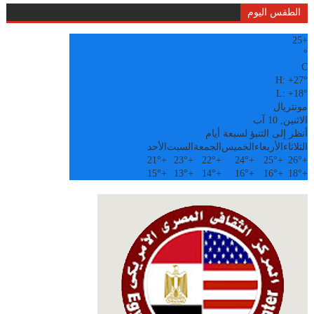
الطقس اليوم
25
+
°
C
H:
+
27°
L:
+
18°
مونتريال
الاثنين, 10 آب
أنظر إلى التنبؤ لسبعة أيام
الثلاثاء
الأربعاء
الخميس
الجمعة
السبت
الأحد
21°
+
23°
+
22°
+
24°
+
25°
+
26°
+
15°
+
13°
+
14°
+
16°
+
16°
+
18°
+