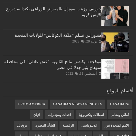
جوزيف وزينب يفوزان بالمعرض الزراعي بكندا بمشروع
الايس كريم
هندوراس تسلم "ملكة الكوكايين" للولايات المتحدة
يوليو 28, 2022
موقعbbc يكشف نتائج الثانوية: "غش عائلي" فى محافظة
سوهاج يثير جدلا في مصر
أغسطس 11, 2022
أقسام الموقع
FROM AMERICA
CANADIAN NEWS AGENCY TV
CANADA 24
أماكن ومعالم
اتصالات وتكنولوجيا
احداث ومؤتمرات
اديان
الامم المتحدة نيوز
الدبلوماسى
الرئيسية
الشأن المصرى
بروفايل