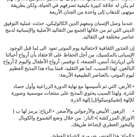
لم يكن له علاقة كبيرة بكيفية تصرفهم في الحياة، ولكن بطريقة
موتهم، للذهاب إلى واحدة من الجنان الأربعة
عندما وصل الإسبان ومعهم الدين الكاثوليكي، حدثت عملية التوفيق
الديني التي تم من خلالها الجمع بين التقاليد الأصلية والإسبانية لدمج
عناصر مختلفة في التقاليد.
إن الجذور الثقافية لاحتفالية يوم الموتى تعود الى لما قبل الوجود
الإسبانى بالمكسيك، من أجل الحفاظ على الاعتقاد بأن أرواح أحبائنا
تأتي لزيارتنا، أمس، الجمعة، 1 نوفمبر، أرواح الأطفال واليوم 2 أرواح
البالغين. لهذا السبب، كما هو التقليد، قمنا ببناء هذا المذبح العظيم
ليوم الموتى، بالعناصر الطبيعية الأربعة:
• الأرض: التي تم تأسيسها مع نهاية الدورة الزراعية وأول حصاد
للذرة. ولهذا السبب يحتوي المذبح على منتجات موسمية وصورة
للإلهة (تشيكوميكواتل) إلهة الذرة.
•
الزهور: الأبيض والأرجواني والأصفر. • الرياح: يرمز لها ب (
الاوراق المزركشة )• النار: من خلال وضع الشموع والكوبال
والبخور العطري لإضاءة طريقك.
• الماء: هذا العنصر ضروري لإشباع العطش.