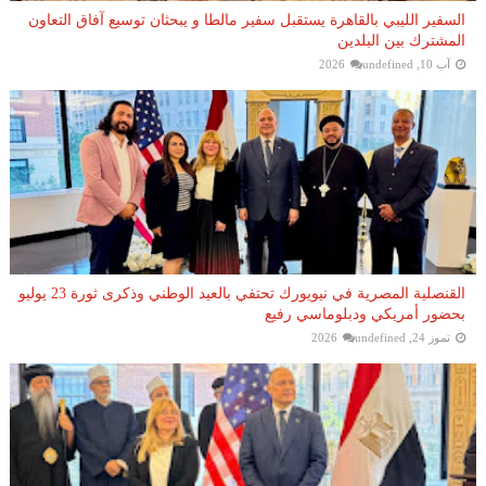
السفير الليبي بالقاهرة يستقبل سفير مالطا و يبحثان توسيع آفاق التعاون
المشترك بين البلدين
آب 10, 2026
undefined
القنصلية المصرية في نيويورك تحتفي بالعيد الوطني وذكرى ثورة 23 يوليو
بحضور أمريكي ودبلوماسي رفيع
تموز 24, 2026
undefined