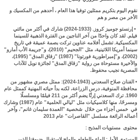
نقوم اليوم بتكريم ممثلين توفيا هذا العام ، أحدهم من المكسيك و
الأخر من مصر و هم
• إرنستو جوميز كروز. (1933-2024) شارك في أكثر من مائتي
فيلم. لقد كان واحدًا من آخر الناجين من الفترة الذهبية للسينما
المكسيكية. تشمل أفلامه عناوين تركت بصمة عميقة في تاريخ
سينما أمريكا اللاتينية، مثل "الجحيم" (2010)، و"جريمة الأب أمارو"
(2002)، و"إمبراطورية فورتونا" (1987) "زقاق المدق" (1995)،
والأخيرة مستوحاة من رواية "زقاق المدق" لجائزة نوبل للآداب
المصرية نجيب محفوظ.
• الفنان صلاح السعدني (1943-2024): ممثل مصري مشهور من
محافظة المنوفية، درس الزراعة، لكنه بدأ حياته المهنية كممثل عام
1960. ترك السعدني إرثًا يضم أكثر من 211 فيلمًا ومسلسلًا
ومسرحًا، منها كلاسيكيات مثل "ليالي الحلمية" عام (1987) وشارك
في خمس أجزاء من خلال شخصية "العمدة سليمان غانم"، وآخر
أعماله الرائعة مسلسل "القاصرات" عام 2013
محتوى مستويات المذبح :
المستوى الأول: الماء والطعام والملح لاستقبال ضيوفنا الذين