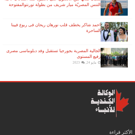
التنس​ المصريّة ​ميار شريف​ من بطولة ​تورنتو​المفتوحة
احمد شاكر يخطف قلب نورهان ريحان فى ربوع فيينا
الساحرة
الجالية المصرية بجورجيا تستقبل وفد دبلوماسى مصرى
رفيع المستوى
مايو 24, 2023
الأكثر قراءة