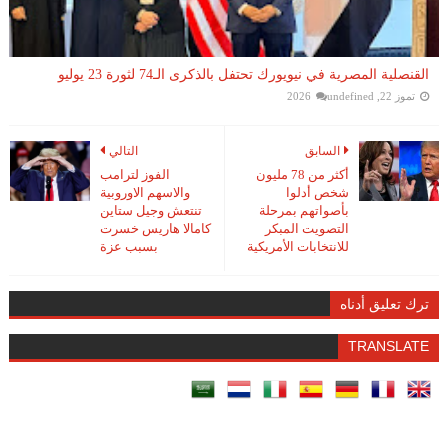
القنصلية المصرية في نيويورك تحتفل بالذكرى الـ74 لثورة 23 يوليو
تموز 22, 2026
undefined
السابق
التالي
أكثر من 78 مليون
الفوز لترامب
شخص أدلوا
والاسهم الاوروبية
بأصواتهم بمرحلة
تنتعش وجيل ستاين
التصويت المبكر
كامالا هاريس خسرت
للانتخابات الأمريكية
بسبب عزة
ترك تعليق أدناه
TRANSLATE