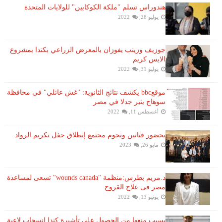
هندوراس تسلم "ملكة الكوكايين" للولايات المتحدة
يوليو 28, 2022
جوزيف وزينب يفوزان بالمعرض الزراعي بكندا بمشروع
الايس كريم
يوليو 31, 2022
موقعbbc يكشف نتائج الثانوية: "غش عائلي" فى محافظة
سوهاج يثير جدلا في مصر
أغسطس 11, 2022
بحضور فنانين ونجوم مجتمع إنطلاق حفل تكريم الرواد
مايو 26, 2023
د.مريم بطرس:منظمة "wounds canada" تسعى لمساعدة
مصر فى علاج القروح
يونيو 13, 2022
بسبب منعها من الحصول على تأشيرة كندا انسحاب لاعبة ​