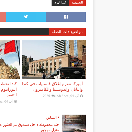
التصنيف:
كندا اليوم
مواضيع ذات الصلة
أميركا تعتزم إغلاق قنصليات في كندا
كندا تخطط
واليابان وإندونيسيا والكاميرون
التنفيذ
آب 04, 2026
undefined
آب 04, 2026
ed
السابق
جثه محفوظه داخل صندوق تم العثور عل
منزل مهجور