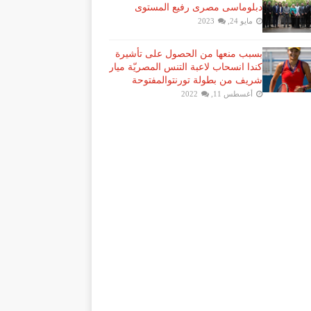
دبلوماسى مصرى رفيع المستوى
مايو 24, 2023
بسبب منعها من الحصول على تأشيرة
كندا انسحاب لاعبة ​التنس​ المصريّة ​ميار
شريف​ من بطولة ​تورنتو​المفتوحة
أغسطس 11, 2022