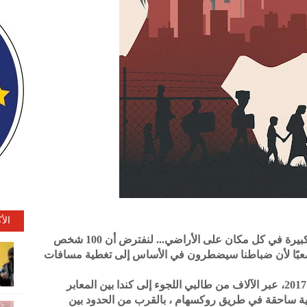
الأ
"إن السيناريو الأسوأ هو أن يعبر الناس بأعداد كبيرة في كل مكان على الأراضي... لنفترض أن 100 شخص
 صعبًا لأن ضباطنا سيضطرون في الأساس إلى تغطية مسافات
عندما تولى ترامب السلطة لأول مرة في عام 2017، عبر الآلاف من طالبي اللجوء إلى كندا بين المعابر
لبية ساحقة في طريق روكسهام ، بالقرب من الحدود بين