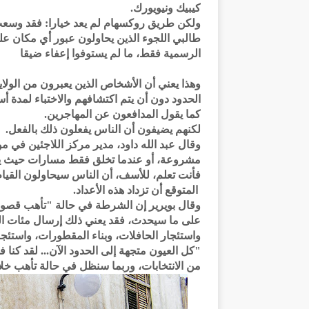
كيبيك ونيويورك.
ولكن طريق روكسهام لم يعد خيارا: فقد وسعت كند
الرسمية فقط، ما لم يستوفوا إعفاء ضيقا
وهذا يعني أن الأشخاص الذين يعبرون من الولا
الحدود دون أن يتم اكتشافهم والاختباء لمدة 
كما يقول المدافعون عن المهاجرين.
لكنهم يضيفون أن الناس يفعلون ذلك بالفعل.
وقال عبد الله داود، مدير مركز اللاجئين في م
مشروعة، أو عندما تخلق فقط مسارات حيث يتع
فأنت تعلم، للأسف، أن الناس سيحاولون القيا
المتوقع أن تزداد هذه الأعداد.
وقال بويرير إن الشرطة في حالة "تأهب قصوى"
على ما سيحدث، فقد يعني ذلك إرسال مئات الضب
واستئجار الحافلات، وبناء المقطورات، واستئجا
"كل العيون متجهة إلى الحدود الآن... لقد كنا
من الانتخابات، وربما سنظل في حالة تأهب خلال