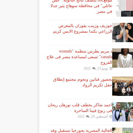
موقعbbc يكشف نتائج الثانوية: "غش
عائلي" فى محافظة سوهاج يثير جدلا
في مصر
جوزيف وزينب يفوزان بالمعرض
الزراعي بكندا بمشروع الايس كريم
د.مريم بطرس:منظمة "wounds
canada" تسعى لمساعدة مصر فى علاج
القروح
يونيو 13, 2022
بحضور فنانين ونجوم مجتمع إنطلاق
حفل تكريم الرواد
احمد شاكر يخطف قلب نورهان ريحان
فى ربوع فيينا الساحرة
أغسطس 29, 2022
الجالية المصرية بجورجيا تستقبل وفد