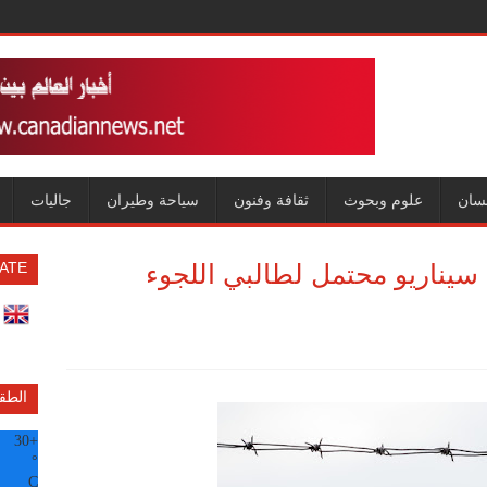
سان
علوم وبحوث
ثقافة وفنون
سياحة وطيران
جاليات
 سيناريو محتمل لطالبي اللجوء
ATE
الطق
30
+
°
C