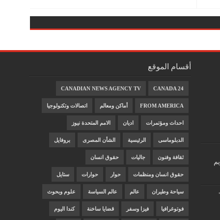
أقسام الموقع
CANADIAN NEWS AGENCY TV
CANADA 24
FROM AMERICA
أماكن ومعالم
اتصالات وتكنولوجيا
احداث ومؤتمرات
اديان
الامم المتحدة نيوز
الدبلوماسى
الرئيسية
الشأن المصرى
بروفايل
ثقافة وفنون
جاليات
حقوق انسان
يم
حقوق انسان ومنظمات
حوار
حوارات
ستايل
سياحة وطيران
عالم
عالم السياسة
علوم وبحوث
فوتوغرافيا
فيزا وسفر
قضايا ساخنة
كندا اليوم