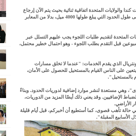
ا والولايات المتحدة اتفاقية ثنائية بحيث يتم الآن إرجاع
طالبي اللجوء الذين يحاولون عبور أي مكان على طول الحدود التي يبلغ طولها 4000 ميل، بدلا من المعابر
يات المتحدة لتقديم طلبات اللجوء يجب عليهم التسلل عبر
أسبوعين قبل التقدم بطلب اللجوء - وهو احتمال خطير محتمل،
ونتريال الذي يقدم الخدمات: "عندما لا تخلق مسارات
ين على الناس القيام بالمستحيل للحصول على الأمان،
م بالمستحيل".
، وهي مستعدة لنشر موارد إضافية لدوريات الحدود. وبناءً
اط الإضافيين. وقد يعني ذلك أيضًا المزيد من الدوريات،
ر الأراضي.
 في حالة تأهب قصوى، كما أستطيع أن أخبركم، قبل أيام قليلة
 الأسابيع المقبلة".