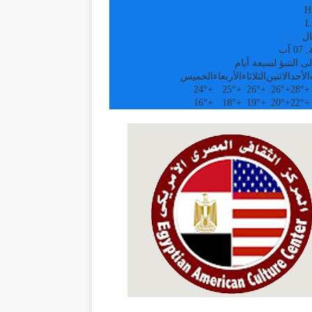
H
L
ال
 آب
ى التنبؤ لسبعة أيام
الأحد
الاثنين
الثلاثاء
الأربعاء
الخميس
24°
+
25°
+
26°
+
26°
+
28°
+
16°
+
18°
+
19°
+
20°
+
22°
+