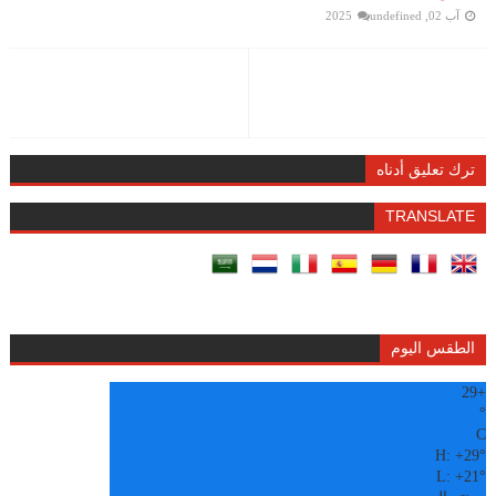
آب 02, 2025
undefined
ترك تعليق أدناه
TRANSLATE
الطقس اليوم
29
+
°
C
H:
+
29°
L:
+
21°