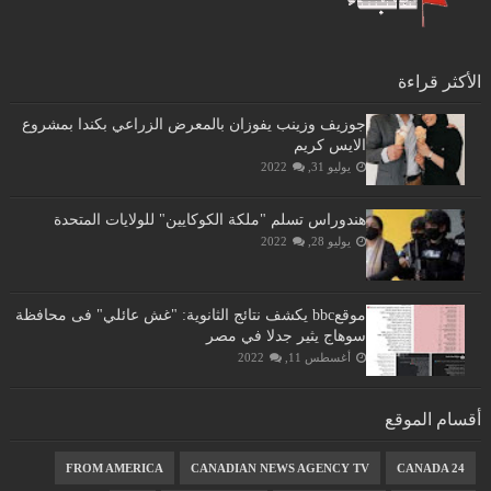
الأكثر قراءة
جوزيف وزينب يفوزان بالمعرض الزراعي بكندا بمشروع
الايس كريم
يوليو 31, 2022
هندوراس تسلم "ملكة الكوكايين" للولايات المتحدة
يوليو 28, 2022
موقعbbc يكشف نتائج الثانوية: "غش عائلي" فى محافظة
سوهاج يثير جدلا في مصر
أغسطس 11, 2022
أقسام الموقع
FROM AMERICA
CANADIAN NEWS AGENCY TV
CANADA 24