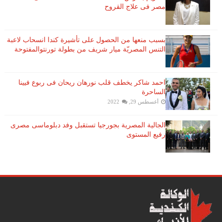
مصر فى علاج القروح
بسبب منعها من الحصول على تأشيرة كندا انسحاب لاعبة ​
التنس​ المصريّة ​ميار شريف​ من بطولة ​تورنتو​المفتوحة
احمد شاكر يخطف قلب نورهان ريحان فى ربوع فيينا
الساحرة
أغسطس 29, 2022
الجالية المصرية بجورجيا تستقبل وفد دبلوماسى مصرى
رفيع المستوى