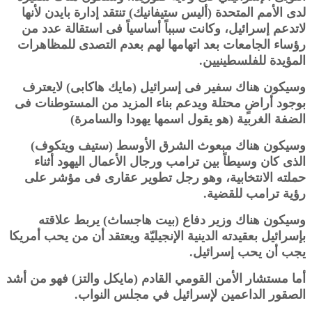
لدى الأمم المتحدة (أليس ستيفانيك) تنتقد إدارة بايدن لأنها
لاتدعم إسرائيل، وكانت سبباً أساسياً فى استقالة عدد من
رؤساء الجامعات بعد اتهامها لهم بعدم التصدى للمظاهرات
المؤيدة للفلسطينيين.
وسيكون هناك سفير فى إسرائيل (مايك هاكابى) لايعترف
بوجود أراضٍ محتلة ويدعم بناء المزيد من المستوطنات فى
الضفة الغربية (هو يقول اسمها يهودا والسامرة)
وسيكون هناك مبعوث الشرق الأوسط (ستيف ويتكوف)
الذى كان وسيطاً بين ترامب ورجال الأعمال اليهود أثناء
حملته الانتخابية، وهو رجل تطوير عقارى فى مؤشر على
رؤية ترامب للقضية.
وسيكون هناك وزير دفاع (بيت هاجساث) يربط علاقته
بإسرائيل بعقيدته الدينية الإنجيليّة ويعتقد أن من يحب أمريكا
يجب أن يحب إسرائيل.
أما مستشار الأمن القومي القادم (مايكل والتز) فهو من أشد
الصقور الداعمين لإسرائيل في مجلس النواب.