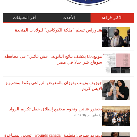
الأكثر قراءة
الأحدث
آخر التعليقات
هندوراس تسلم "ملكة الكوكايين" للولايات المتحدة
موقعbbc يكشف نتائج الثانوية: "غش عائلي" فى محافظة
سوهاج يثير جدلا في مصر
جوزيف وزينب يفوزان بالمعرض الزراعي بكندا بمشروع
الايس كريم
بحضور فنانين ونجوم مجتمع إنطلاق حفل تكريم الرواد
مايو 26, 2023
د.مريم بطرس:منظمة "wounds canada" تسعى لمساعدة