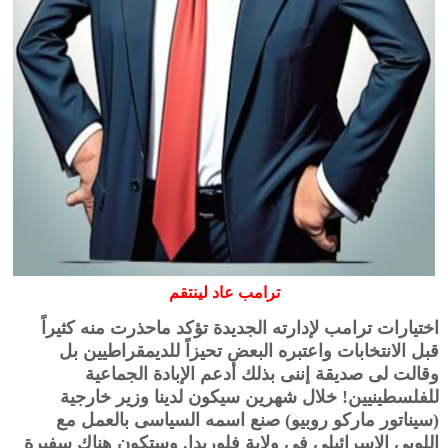
ترامب عاد لينتقم
اختيارات ترامب لإدارته الجديدة تؤكد ماحذرت منه كثيراً
قبل الانتخابات واعتبره البعض تحيزاً للديمقراطيين بل
وقالت لى صديقة إننى بذلك أدعم الإبادة الجماعية
للفلسطينيين!
خلال شهرين سيكون لدينا وزير خارجية
(سيناتور ماركو روبيو) صنع اسمه السياسى بالعمل مع
اللوبى الإسرائيلي فى ولاية فلوريدا. وستكون هناك سفيرة