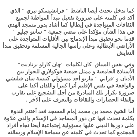
كما تدخل تحدث أيضا الناشط " فرانشيسكو تيري " الذي
أكد في كلمته على ضرورة تفعيل مبدأ المواطنة لجميع
الثقافات المتواجدة في إيطاليا كما أشاد بدور مسجد الهدي
في هذا الشأن مؤكدا على مضي جمعية " سانتو چيليو "
قدما نحو تحقيق مبدأ الإندماج بين الأقليات المتواجدة على
الأراضي الأيطالية وعلى رأسها الجالية المسلمة وتحقيق مبدأ
التعايش
وفي نفس السياق كان لكلمات "چان كارلو برناديت"
الأستاذة الجامعية و ممثل جمعية فوكولاري للحوار بين
الأديان و"فراتي " ماريو أحد مسؤولي كنيسة سان فيليشي
والواقعة في نفس الإقليم أثرا كبيرا واللذان أكدا على
ضرورة تكرار تلك المبادرة من أجل التشجيع على تقارب
وإلتقاء الحضارات والثقافات والتعرف على الآخر .
أما الشيخ محمد بن محمد إمام المسجد فقد أختتم الندوة
بكلمة تحدث فيها عن دور المساجد في الإسلام والذي علاوة
على دورها الديني عليها مسؤولية إجتماعية أيضا تجاه أفراد
المجتمع كما تحدث في كلمته عن سماحة الإسلام ورسالته