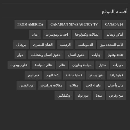
أقسام الموقع
FROM AMERICA
CANADIAN NEWS AGENCY TV
CANADA 24
أماكن ومعالم
اتصالات وتكنولوجيا
احداث ومؤتمرات
اديان
الامم المتحدة نيوز
الدبلوماسى
الرئيسية
الشأن المصرى
بروفايل
ثقافة وفنون
جاليات
حقوق انسان
حقوق انسان ومنظمات
حوار
حوارات
ستايل
سياحة وطيران
عالم
عالم السياسة
علوم وبحوث
فوتوغرافيا
فيزا وسفر
قضايا ساخنة
كندا اليوم
لايف نيوز
مال وأعمال
ماوراء الخبر
مقالات
مقالات ودراسات
من القدس
منح وفرص
ميديا
نيوز بوك
ويكيليكس