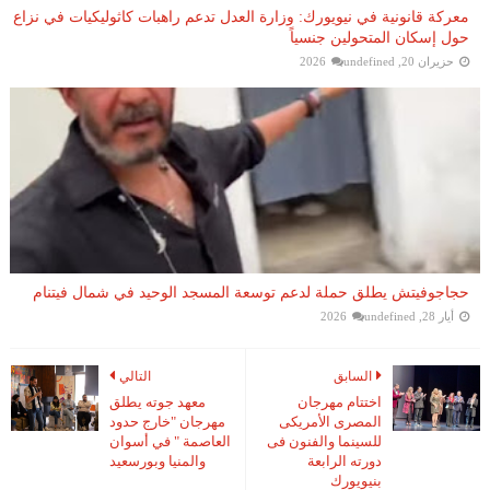
معركة قانونية في نيويورك: وزارة العدل تدعم راهبات كاثوليكيات في نزاع
حول إسكان المتحولين جنسياً
حزيران 20, 2026
undefined
حجاجوفيتش يطلق حملة لدعم توسعة المسجد الوحيد في شمال فيتنام
أيار 28, 2026
undefined
السابق
التالي
اختتام مهرجان
معهد جوته يطلق
المصرى الأمريكى
مهرجان "خارج حدود
للسينما والفنون فى
العاصمة " في أسوان
دورته الرابعة
والمنيا وبورسعيد
بنيويورك