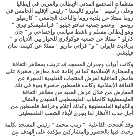
منظمات المجتمع المدني الإيطالي والعربي في إيطاليا
وعلى رأسهم " ماورو كاليستا " رئيس الإقليم الخامس في
روما ممثلا عن بلدية روما والباحث الجامعي " كارميلو
روسو " وعضو جمعية سانتو چيليو " فرانشيسكو تيري "
وهو إيطالي مسلم و ناشط سياسي وإجتماعي و " چان
كارلو " ممثلا عن جمعية فوكولاري للحوار بين الأديان و "
برناديت فايولي " و" فراتي ماريو " ممثلا عن كنيسة سان
فيليشي .
وكانت أبواب وجدران المسجد قد تزينت بمظاهر الثقافة
والحضارة الإسلامية كما تم إقامة عدة معارض صغيرة على
هامش الفاعلية لعرض المنتجات التقليدية المعبرة عن
الثقافة الإسلامية وكانت فلسطين حاضرة بقوة في تلك
المعارض من خلال عرض العديد من مظاهر الثقافة
الفليسطينية كالجلباب الفليسطيني التقليدي والشال
والكوفية الفلسطينية وكذلك أعلام وخرائط فلسطين من
أجل جذب الأنظار لما يجري لأبناء الشعب الفلسطيني
وقد أفتتحت الفاعلية " زينب محمد " رئيس المسجد بكلمة
رحبت فيها بالحضور والمشاركين مؤكدة على الهدف من