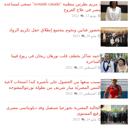
د.مريم بطرس:منظمة "wounds canada" تسعى لمساعدة
مصر فى علاج القروح
يونيو 13, 2022
بحضور فنانين ونجوم مجتمع إنطلاق حفل تكريم الرواد
مايو 26, 2023
احمد شاكر يخطف قلب نورهان ريحان فى ربوع فيينا
الساحرة
أغسطس 29, 2022
بسبب منعها من الحصول على تأشيرة كندا انسحاب لاعبة ​
التنس​ المصريّة ​ميار شريف​ من بطولة ​تورنتو​المفتوحة
أغسطس 11, 2022
الجالية المصرية بجورجيا تستقبل وفد دبلوماسى مصرى
رفيع المستوى
مايو 24, 2023