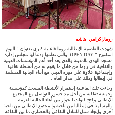
روما:إكرامي هاشم
شهدت العاصمة الإيطالية روما فاعلية كبري بعنوان " اليوم
المفتوح " OPEN DAY والتي نظمها ودعا لها مجلس إدارة
مسجد الهدي بالمدينة والذي يعد أحد أهم المؤسسات الدينية
والثقافية في روما من خلال ما يقوم به من أنشطة ثقافية
وإجتماعية علاوة علي دوره الديني مع أبناء الجالية المسلمة
في إيطاليا وذلك على مدار العام .
وجاءت تلك الفاعلية إستمرار لأنشطة المسجد كمؤسسة
وجمعية ثقافية من أجل مد جسور التواصل مع المجتمع
الإيطالي وفتح قنوات للحوار بين أبناء الجالية العربية
والمسلمة في إيطاليا من ناحية والمجتمع الإيطالي من ناحية
أخري وإيجاد سبل للتبادل الثقافي والحضاري ما بين الثقافة