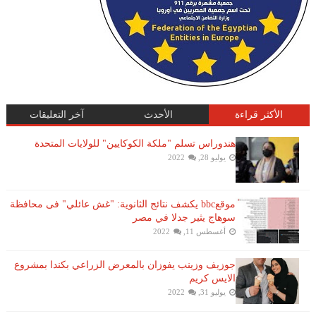
الأكثر قراءة
الأحدث
آخر التعليقات
هندوراس تسلم "ملكة الكوكايين" للولايات المتحدة
يوليو 28, 2022
موقعbbc يكشف نتائج الثانوية: "غش عائلي" فى محافظة
سوهاج يثير جدلا في مصر
أغسطس 11, 2022
جوزيف وزينب يفوزان بالمعرض الزراعي بكندا بمشروع
الايس كريم
يوليو 31, 2022