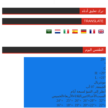
ترك تعليق أدناه
TRANSLATE
الطقس اليوم
29
+
°
C
H:
+
29°
L:
+
21°
مونتريال
الجمعة, 07 آب
أنظر إلى التنبؤ لسبعة أيام
السبت
الأحد
الاثنين
الثلاثاء
الأربعاء
الخميس
24°
+
25°
+
26°
+
26°
+
28°
+
32°
+
16°
+
18°
+
19°
+
20°
+
22°
+
22°
+