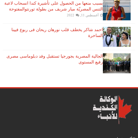
بسبب منعها من الحصول على تأشيرة كندا انسحاب لاعبة ​
التنس​ المصريّة ​ميار شريف​ من بطولة ​تورنتو​المفتوحة
أغسطس 11, 2022
احمد شاكر يخطف قلب نورهان ريحان فى ربوع فيينا
الساحرة
الجالية المصرية بجورجيا تستقبل وفد دبلوماسى مصرى
رفيع المستوى