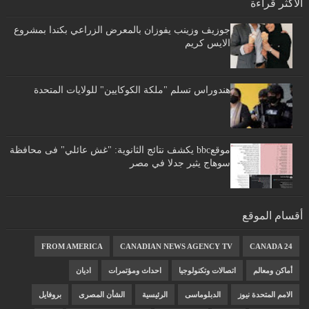
الأكثر قراءة
جوزيف وزينب يفوزان بالمعرض الزراعي بكندا بمشروع
الايس كريم
هندوراس تسلم "ملكة الكوكايين" للولايات المتحدة
موقعbbc يكشف نتائج الثانوية: "غش عائلي" فى محافظة
سوهاج يثير جدلا في مصر
أقسام الموقع
FROM AMERICA
CANADIAN NEWS AGENCY TV
CANADA 24
أماكن ومعالم
اتصالات وتكنولوجيا
احداث ومؤتمرات
اديان
الامم المتحدة نيوز
الدبلوماسى
الرئيسية
الشأن المصرى
بروفايل