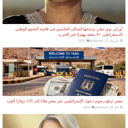
أورلي نوي تعلن ترشحها للمكان الخامس في قائمة التجمع الوطني
الديمقراطي: «لا مقعد يهوديًا في الحزب
حزيران 23, 2026
undefined
مصر ترفع رسوم دخول الإسرائيليين عبر معبر طابا إلى 120 دولارًا للفرد
أذار 28, 2026
undefined