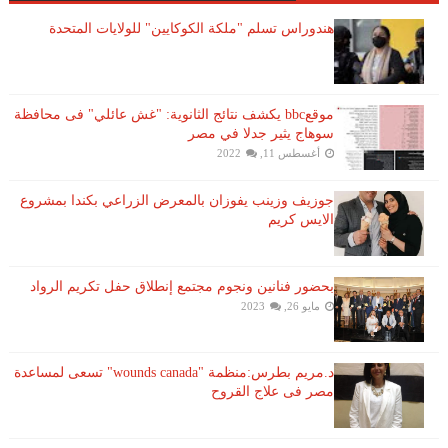
هندوراس تسلم "ملكة الكوكايين" للولايات المتحدة
موقعbbc يكشف نتائج الثانوية: "غش عائلي" فى محافظة
سوهاج يثير جدلا في مصر
أغسطس 11, 2022
جوزيف وزينب يفوزان بالمعرض الزراعي بكندا بمشروع
الايس كريم
بحضور فنانين ونجوم مجتمع إنطلاق حفل تكريم الرواد
مايو 26, 2023
د.مريم بطرس:منظمة "wounds canada" تسعى لمساعدة
مصر فى علاج القروح