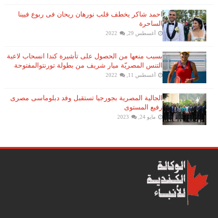
احمد شاكر يخطف قلب نورهان ريحان فى ربوع فيينا
الساحرة
أغسطس 29, 2022
بسبب منعها من الحصول على تأشيرة كندا انسحاب لاعبة ​
التنس​ المصريّة ​ميار شريف​ من بطولة ​تورنتو​المفتوحة
أغسطس 11, 2022
الجالية المصرية بجورجيا تستقبل وفد دبلوماسى مصرى
رفيع المستوى
مايو 24, 2023