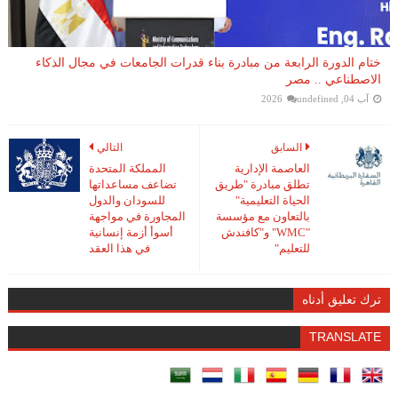
ختام الدورة الرابعة من مبادرة بناء قدرات الجامعات في مجال الذكاء
الاصطناعي .. مصر
آب 04, 2026
undefined
السابق
التالي
العاصمة الإدارية
المملكة المتحدة
تطلق مبادرة "طريق
تضاعف مساعداتها
الحياة التعليمية"
للسودان والدول
بالتعاون مع مؤسسة
المجاورة في مواجهة
"WMC" و"كافندش
أسوأ أزمة إنسانية
للتعليم"
في هذا العقد
ترك تعليق أدناه
TRANSLATE