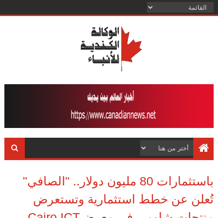
باستثمارات 80 مليون دولار.. "الصافي"
تُعلن عن خطط استثمارية وتستعرض
منتجات شاومي في معرضCairo ICT