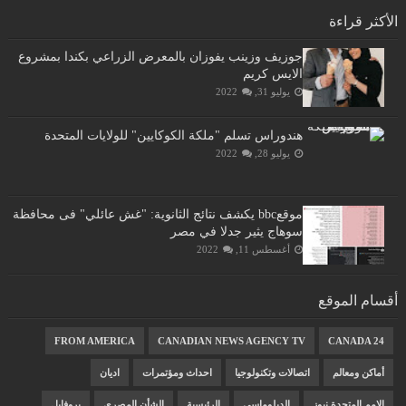
الأكثر قراءة
جوزيف وزينب يفوزان بالمعرض الزراعي بكندا بمشروع
الايس كريم
يوليو 31, 2022
هندوراس تسلم "ملكة الكوكايين" للولايات المتحدة
يوليو 28, 2022
موقعbbc يكشف نتائج الثانوية: "غش عائلي" فى محافظة
سوهاج يثير جدلا في مصر
أغسطس 11, 2022
أقسام الموقع
FROM AMERICA
CANADIAN NEWS AGENCY TV
CANADA 24
أماكن ومعالم
اتصالات وتكنولوجيا
احداث ومؤتمرات
اديان
الامم المتحدة نيوز
الدبلوماسى
الرئيسية
الشأن المصرى
بروفايل