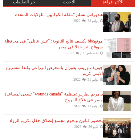
الأكثر قراءة
الأحدث
آخر التعليقات
هندوراس تسلم "ملكة الكوكايين" للولايات المتحدة
يوليو 28, 2022
موقعbbc يكشف نتائج الثانوية: "غش عائلي" فى محافظة
سوهاج يثير جدلا في مصر
أغسطس 11, 2022
جوزيف وزينب يفوزان بالمعرض الزراعي بكندا بمشروع
الايس كريم
يوليو 31, 2022
د.مريم بطرس:منظمة "wounds canada" تسعى لمساعدة
مصر فى علاج القروح
يونيو 13, 2022
بحضور فنانين ونجوم مجتمع إنطلاق حفل تكريم الرواد
مايو 26, 2023