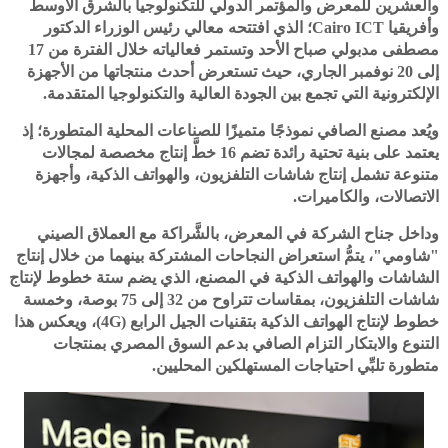
والعشرين للمعرض والمؤتمر الدولي للتكنولوجيا بالشرق الأوسط
وأفريقيا Cairo ICT؛ الذي افتتحه معالي رئيس الوزراء الدكتور
مصطفى مدبولي صباح الأحد وتستمر فعالياته خلال الفترة من 17
إلى 20 نوفمبر الجاري، حيث تستعرض أحدث منتجاتها من الأجهزة
الإلكترونية التي تجمع بين الجودة العالية والتكنولوجيا المتقدمة.
ويُعد مصنع الصافي نموذجًا متميزًا للصناعات المحلية المتطورة؛ إذ
يعتمد على بنية تحتية رائدة تضم 16 خطَّ إنتاج مخصصة لمجالات
متنوعة تشمل إنتاج شاشات التلفزيون، والهواتف الذكية، وأجهزة
الاتصالات، والكاميرات.
وداخل جناح الشركة في المعرض، بالشَّراكة مع العملاق الصيني
"شاومي"، يتمُّ استعراض النجاحات المشتركة بينهما من خلال إنتاج
الشاشات والهواتف الذكية في المصنع، الذي يضم ستة خطوط لإنتاج
شاشات التلفزيون، بمقاسات تتراوح من 32 إلى 75 بوصة، وخمسة
خطوط لإنتاج الهواتف الذكية بتقنيات الجيل الرابع (4G)، ويعكس هذا
التنوع والابتكار التزام الصافي بدعم السوق المصري بمنتجات
متطورة تلبِّي احتياجات المستهلكين المحليين.