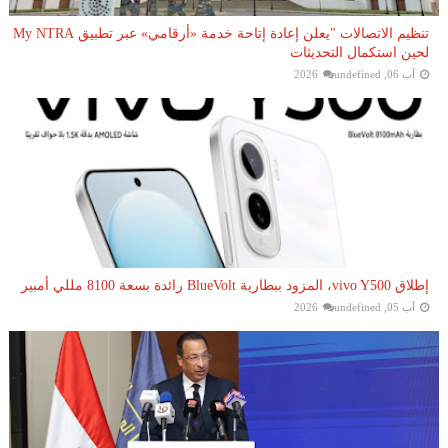
تنظيم الاتصالات "يعلن إعادة إتاحة خدمة «أرقامي» عبر تطبيق My NTRA
لحين استكمال التحديثات
آب 06, 2026
undefined
إطلاق vivo Y500، المزود ببطارية BlueVolt رائدة بسعة 8100 مللي أمبير
آب 05, 2026
undefined