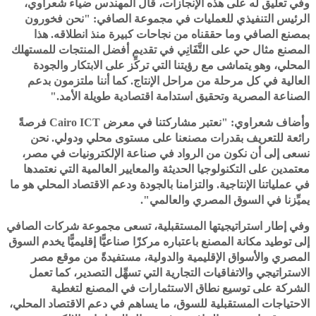
وفي تعليق له على هذه الإنجازات، قال المهندس ضياء شعراوي،
الرئيس التنفيذي للعمليات في مجموعة الصافي: "نحن فخورون
بمصنع الصافي وما حققناه من نجاحات كبيرة منذ انطلاقه. هذا
المصنع مثال حي على التَّفَانِي في تقديم أفضل المنتجات للمستهلك
المحلي، وهو يتماشى مع رؤيتنا التي تركِّز على الابتكار والجودة
العالية في كل مرحلة من مراحل الإنتاج. كما أننا ملتزمون بدعم
الصناعة المصرية وتحقيق استدامة اقتصادية طويلة الأمد."
وأضاف شعراوي: "نعتبر مشاركتنا في معرض Cairo ICT فرصةً
رائعة للتعريف بقدرات مصنعنا على مستوى محلي ودولي. نحن
نسعى إلى أن نكون من الرواد في صناعة الإلكترونيات في مصر،
معتمدين على التكنولوجيا الحديثة والمعايير العالمية التي نعتمدها
في عملياتنا الإنتاجية. والتزامنا بالجودة ودعم الاقتصاد المحلي هو ما
يميِّزنا في السوق المصري والعالمي".
وفي إطار استراتيجيتها المستقبلية، تسعى مجموعة شركات الصافي
إلى توطيد مكانة المصنع باعتباره مركزًا صناعيًّا إقليميًّا يخدم السوق
المصري والأسواق الإقليمية والدولية، مستفيدةً من موقع مصر
الاستراتيجي والاتفاقيات التجارية التي تسهِّل التصدير، كما تعمل
الشركة على توسيع نطاق الاستثمارات في المصنع لتغطية
الاحتياجات المستقبلية للسوق، ما يساهم في دعم الاقتصاد المحلي،