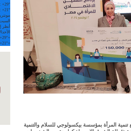
:
+
29°
:
+
21°
مونتري
السبت, 08 
أنظر إل
الأحد
ال
+
29°
+
+
21°
+
 تنمية المرأة بمؤسسة بيكسولوجي للسلام والتنمية