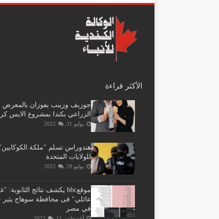
الأكثر قراءة
جوزيف وزينب يفوزان بالمعرض
الزراعي بكندا بمشروع الايس كر
يوليو 31, 2022
هندوراس تسلم "ملكة الكوكايين"
للولايات المتحدة
يوليو 28, 2022
موقعbbc يكشف نتائج الثانوية: 
عائلي" فى محافظة سوهاج يثير ج
في مصر
أغسطس 11, 2022