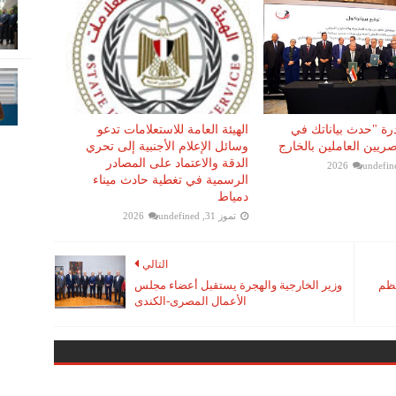
رة "حدث بياناتك في
الهيئة العامة للاستعلامات تدعو
يين العاملين بالخارج
وسائل الإعلام الأجنبية إلى تحري
الدقة والاعتماد على المصادر
undefin
الرسمية في تغطية حادث ميناء
دمياط
تموز 31, 2026
undefined
التالي
نظم
وزير الخارجية والهجرة يستقبل أعضاء مجلس
الأعمال المصرى-الكندى