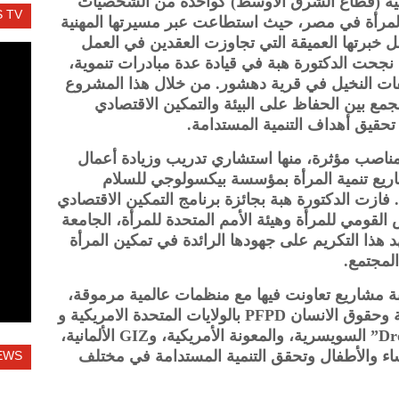
ريكية (قطاع الشرق الاوسط) كواحدة من الشخصيات
 TV
ن المرأة في مصر، حيث استطاعت عبر مسيرتها المهنية
 خبرتها العميقة التي تجاوزت العقدين في العمل
 نجحت الدكتورة هبة في قيادة عدة مبادرات تنموية،
فات النخيل في قرية دهشور. من خلال هذا المشروع
 للجمع بين الحفاظ على البيئة والتمكين الاقتصادي
تحقيق أهداف التنمية المستدامة.
ورة هبة مناصب مؤثرة، منها استشاري تدريب وزيادة أعمال
ريع تنمية المرأة بمؤسسة بيكسولوجي للسلام
فازت الدكتورة هبة بجائزة برنامج التمكين الاقتصادي
القومي للمرأة وهيئة الأمم المتحدة للمرأة، الجامعة
هد هذا التكريم على جهودها الرائدة في تمكين المرأة
لمجتمع.
بة مشاريع تعاونت فيها مع منظمات عالمية مرموقة،
مثل مؤسسة بيكسولوجي للسلام والتنمية وحقوق الانسان PFPD بالولايات المتحدة الامريكية و
“Save the Children” البريطانية، و”Drosos” السويسرية، والمعونة الأمريكية، وGIZ الألمانية،
ء والأطفال وتحقق التنمية المستدامة في مختلف
EWS