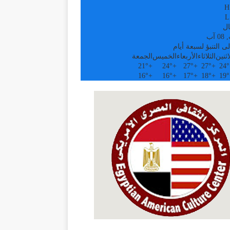
H
L
ال
آب
ى التنبؤ لسبعة أيام
اثنين
الثلاثاء
الأربعاء
الخميس
الجمعة
21°
+
24°
+
27°
+
27°
+
24°
16°
+
16°
+
17°
+
18°
+
19°