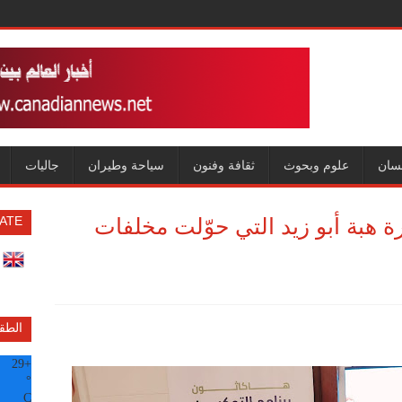
سان
علوم وبحوث
ثقافة وفنون
سياحة وطيران
جاليات
ة هبة أبو زيد التي حوّلت مخلفات
ATE
الطق
29
+
°
C