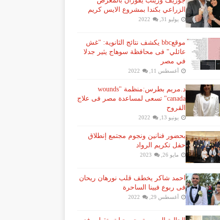
جوزيف وزينب يفوزان بالمعرض
الزراعي بكندا بمشروع الايس كريم
يوليو 31, 2022
موقعbbc يكشف نتائج الثانوية: "غش
عائلي" فى محافظة سوهاج يثير جدلا
في مصر
أغسطس 11, 2022
د.مريم بطرس:منظمة "wounds
canada" تسعى لمساعدة مصر فى علاج
القروح
يونيو 13, 2022
بحضور فنانين ونجوم مجتمع إنطلاق
حفل تكريم الرواد
مايو 26, 2023
احمد شاكر يخطف قلب نورهان ريحان
فى ربوع فيينا الساحرة
أغسطس 29, 2022