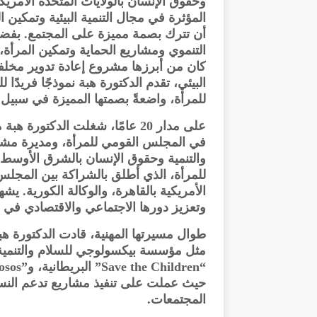
وحقوق الإنسان بالولايات المتحدة الام
المؤثرة في مجال التنمية البيئية وتمكي
أن تترك بصمة مميزة على المجتمع. بفضل
التنموي ومشاريع الحماية وتمكين المرأة،
كان من أبرزها مشروع إعادة تدوير مخل
البيئي، تقدم الدكتورة هبة نموذجًا فريدًا
للمرأة، واضعةً بصمتها المميزة في سبيل 
على مدار 20 عامًا، شغلت الدكت
في المجلس القومي للمرأة، ومديرة مشا
والتنمية وحقوق الإنسان بالشرق الأوسط. 
للمرأة، الذي أطلق بالشراكة بين المجلس 
الأمريكية بالقاهرة، والوكالة الكورية. يش
وتعزيز دورها الاجتماعي والاقتصادي في ا
طوال مسيرتها المهنية، قادت الدكتورة ه
حيث عملت على تنفيذ مشاريع تدعم النسا
المجتمعات.