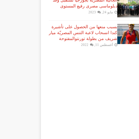
الجالية المصرية بجورجيا تستقبل وفد
دبلوماسى مصرى رفيع المستوى
مايو 24, 2023
بسبب منعها من الحصول على تأشيرة
كندا انسحاب لاعبة ​التنس​ المصريّة ​ميار
شريف​ من بطولة ​تورنتو​المفتوحة
أغسطس 11, 2022