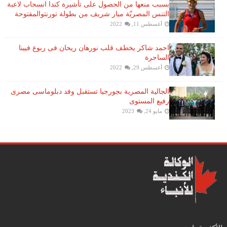
بسبب منعها من الحصول على تأشيرة كندا انسحاب لاعبة ​
التنس​ المصريّة ​ميار شريف​ من بطولة ​تورنتو​المفتوحة
أغسطس 11, 2022
احمد شاكر يخطف قلب نورهان ريحان فى ربوع فيينا
الساحرة
أغسطس 29, 2022
الجالية المصرية بجورجيا تستقبل وفد دبلوماسى مصرى
رفيع المستوى
مايو 24, 2023