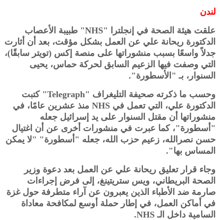
لندن
علقت هيئة الصحة في إنجلترا "NHS" طبيبة الأعصاب
الدكتورة ريحانة علي عن العمل بشكل مؤقت، بعد أن أثارت
جدلاً واسعًا بسبب منشوراتها على منصة إكس (تويتر سابقًا)،
التي وصفت فيها الزعيم السابق لحركة حماس، يحيى
السنوار، بـ "الأسطورة".
وحسب ما ذكرته صحيفة التليغراف "Telegraph" كتبت
الدكتورة علي، التي تعمل في NHS منذ عشرين عامًا، في
منشوراتها أن مقتل السنوار على يد إسرائيل جعله
"أسطورة"، كما عبرت في منشورات أخرى عن أن اغتيال
حسن نصرالله، زعيم حزب الله، جعله "أسطورة" "لا يمكن
المساس بها".
وجاء قرار تعليق ريحانة علي عن العمل بعد دعوة وزير
الصحة البريطاني، ويس ستريتينغ، إلى فرض إجراءات
صارمة ضد الأطباء الذين يعبرون عن آراء متطرفة حول غزة
في أماكن العمل، في إطار حملة أوسع لمكافحة معاداة
السامية داخل الـ NHS.