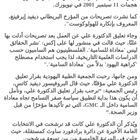
هجمات 11 سبتمبر 2001 في نيويورك.
كما نشرت تصريحات من المؤرخ البريطاني ديفيد إيرفينغ،
المعروف بإنكاره للهولوكوست".
وجاء تعليق الدكتورة علي عن العمل بعد تصريحات أدلت بها
علنًا، حيث قالت في منشور لها على إكس: 'نشر الحقائق
ليس 'معاداة للسامية'. الفلسطينيون هم الساميون حسب
الدراسات العلمية/التاريخية، لذا يجب استخدام مصطلح
'كراهية اليهود' بدلاً من 'معاداة السامية'."
ومن جانبها، رحبت الجمعية الطبية اليهودية بقرار تعليق
الدكتورة علي مؤقتًا، حيث قال البروفيسور ديفيد كاتس،
رئيس الجمعية: “نرحب بقرار تعليق الدكتورة علي، ونأمل
أن يكون هذا بداية لتطبيق سياسة صفر التسامح تجاه معاداة
السامية داخل الـ GMC، التي تم تأكيدها مؤخرًا من قبل
وزير الصحة.”
ويُذكر أن الدكتورة علي كانت قد ترشحت في الانتخابات
العامة الأخيرة عن دائرة برادفورد ساوث كمستقلة، حيث
حلت في المرتبة الخامسة من بين تسعة مرشحين.