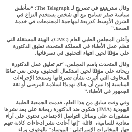
وقال ستريتينغ في تصريح لـ The Telegraph: “سأطبق
سياسة صفر تسامح مع أي شخص يستخدم النزاع في
الشرق الأوسط كذريعة لمهاجمة المجتمعات في خدمة
الصحة.”
وأعلن المجلس الطبي العام (GMC)، الهيئة المستقلة التي
تنظم عمل الأطباء في المملكة المتحدة، تعليق الدكتورة
علي مؤقتًا لحين انتهاء التحقيق في تصرفاتها.
وقال المتحدث باسم المجلس: “تم تعليق عمل الدكتورة
ريحانة علي مؤقتًا لحين استكمال التحقيق، ونحن نعي تمامًا
المخاوف التي أُثيرت بشأن تصرفاتها وسنتخذ الإجراءات
المناسبة إذا تبين أن هناك تهديدًا لسلامة المرضى أو ثقة
الجمهور في الأطباء.”
وفي وقت سابق من هذا العام، قدمت الجمعية الطبية
اليهودية (JMA) شكوى ضد الدكتورة ريحانة علي بعد نشرها
منشورات على وسائل التواصل الاجتماعي تحتوي على آراء
معادية للسامية، قائلة "إنها أعادت نشر ادعاءات كاذبة تتهم
جهاز المخابرات الإسرائيلي "الموساد" بالوقوف وراء