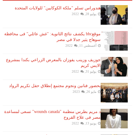
هندوراس تسلم "ملكة الكوكايين" للولايات المتحدة
يوليو 28, 2022
موقعbbc يكشف نتائج الثانوية: "غش عائلي" فى محافظة
سوهاج يثير جدلا في مصر
أغسطس 11, 2022
جوزيف وزينب يفوزان بالمعرض الزراعي بكندا بمشروع
الايس كريم
يوليو 31, 2022
بحضور فنانين ونجوم مجتمع إنطلاق حفل تكريم الرواد
مايو 26, 2023
د.مريم بطرس:منظمة "wounds canada" تسعى لمساعدة
مصر فى علاج القروح
يونيو 13, 2022