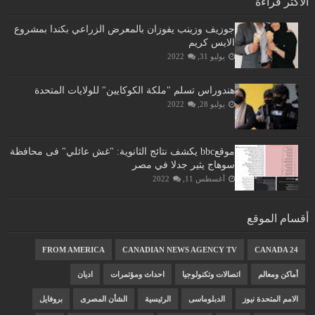
الأكثر قراءة
جوزيف وزينب يفوزان بالمعرض الزراعي بكندا بمشروع
الايس كريم
يوليو 31, 2022
هندوراس تسلم "ملكة الكوكايين" للولايات المتحدة
يوليو 28, 2022
موقعbbc يكشف نتائج الثانوية: "غش عائلي" فى محافظة
سوهاج يثير جدلا في مصر
أغسطس 11, 2022
أقسام الموقع
FROM AMERICA
CANADIAN NEWS AGENCY TV
CANADA 24
أماكن ومعالم
اتصالات وتكنولوجيا
احداث ومؤتمرات
اديان
الامم المتحدة نيوز
الدبلوماسى
الرئيسية
الشأن المصرى
بروفايل