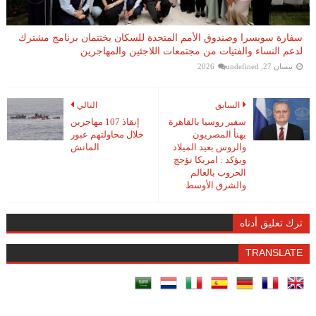
سفارة سويسرا وصندوق الأمم المتحدة للسكان يختتمان برنامج مشترك
لدعم النساء والفتيات من مجتمعات اللاجئين والمهاجرين
نيسان 27, 2026
undefined
السابق
التالي
سفير روسيا بالقاهرة
إنقاذ 107 مهاجرين
يهنأ المصريون
خلال محاولتهم عبور
والروس بعيد الميلاد
المانش
ويؤكد : امريكا تؤجج
الحروب بالعالم
والشرق الأوسط
ترك تعليق أدناه
TRANSLATE