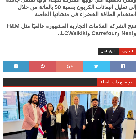
ونظراً للأهمية التي توليها الشركة للبيئة، فإنها تسعى جاهدة
إلى تقليل انبعاثات الكربون بنسبة 50 بالمائة من خلال
استخدام الطاقة الخضراء في منشآتها الخاصة.
تنتج الشركة العلامات التجارية المشهورة عالميًا مثل H&M
وNext وCarrefour وLCWaikiki..
التصنيف:
الدبلوماسى
مواضيع ذات الصلة