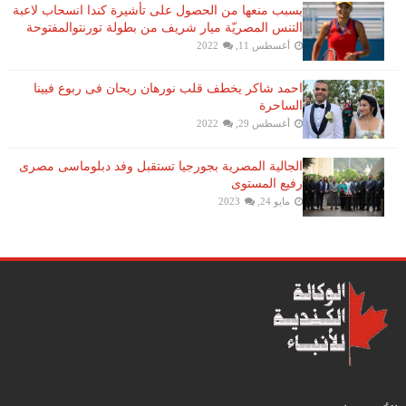
بسبب منعها من الحصول على تأشيرة كندا انسحاب لاعبة ​
التنس​ المصريّة ​ميار شريف​ من بطولة ​تورنتو​المفتوحة
أغسطس 11, 2022
احمد شاكر يخطف قلب نورهان ريحان فى ربوع فيينا
الساحرة
أغسطس 29, 2022
الجالية المصرية بجورجيا تستقبل وفد دبلوماسى مصرى
رفيع المستوى
مايو 24, 2023