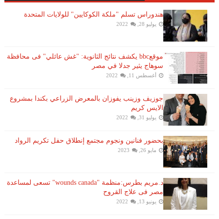
هندوراس تسلم "ملكة الكوكايين" للولايات المتحدة
يوليو 28, 2022
موقعbbc يكشف نتائج الثانوية: "غش عائلي" فى محافظة
سوهاج يثير جدلا في مصر
أغسطس 11, 2022
جوزيف وزينب يفوزان بالمعرض الزراعي بكندا بمشروع
الايس كريم
يوليو 31, 2022
بحضور فنانين ونجوم مجتمع إنطلاق حفل تكريم الرواد
مايو 26, 2023
د.مريم بطرس:منظمة "wounds canada" تسعى لمساعدة
مصر فى علاج القروح
يونيو 13, 2022