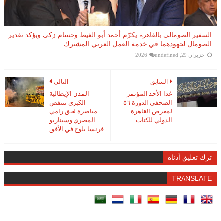
السفير الصومالي بالقاهرة يكرّم أحمد أبو الغيط وحسام زكي ويؤكد تقدير
الصومال لجهودهما في خدمة العمل العربي المشترك
حزيران 29, 2026
undefined
السابق
التالي
غدا الأحد المؤتمر
المدن الإيطالية
الصحفي الدورة ٥٦
الكبري تنتفض
لمعرض القاهرة
مناصرة لحق رامي
الدولي للكتاب
المصري وسيناريو
فرنسا يلوح في الأفق
ترك تعليق أدناه
TRANSLATE