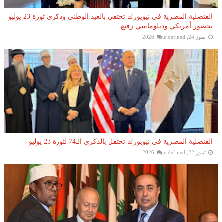
القنصلية المصرية في نيويورك تحتفي بالعيد الوطني وذكرى ثورة 23 يوليو
بحضور أمريكي ودبلوماسي رفيع
تموز 24, 2026
undefined
القنصلية المصرية في نيويورك تحتفل بالذكرى الـ74 لثورة 23 يوليو
تموز 22, 2026
undefined