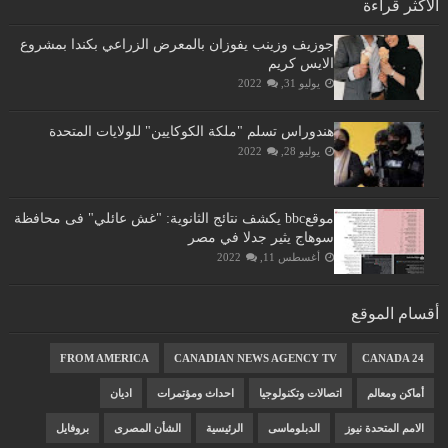
الأكثر قراءة
جوزيف وزينب يفوزان بالمعرض الزراعي بكندا بمشروع
الايس كريم
يوليو 31, 2022
هندوراس تسلم "ملكة الكوكايين" للولايات المتحدة
يوليو 28, 2022
موقعbbc يكشف نتائج الثانوية: "غش عائلي" فى محافظة
سوهاج يثير جدلا في مصر
أغسطس 11, 2022
أقسام الموقع
FROM AMERICA
CANADIAN NEWS AGENCY TV
CANADA 24
أماكن ومعالم
اتصالات وتكنولوجيا
احداث ومؤتمرات
اديان
الامم المتحدة نيوز
الدبلوماسى
الرئيسية
الشأن المصرى
بروفايل