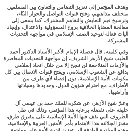
وهدف المؤتمر إلى تعزيز التضامن والتعاون بين المسلمين
بمختلف مذاهبهم، وفتح قنوات التواصل والحوار البنّاء،
وترسيخ قيم التعايش والتفاهم المشترك، كما يسعى إلى
معالجة القضايا الخلافية بروح المسؤولية والاعتدال، وإيجاد
آليات فعالة لتوحيد الصف الإسلامي في مواجهة التحديات
المشتركة.
وفي كلمته، قال فضيلة الإمام الأكبر الأستاذ الدكتور أحمد
الطيب شيخ الأزهر الشريف، إن مواجهة التحديات المعاصرة
والأزمات المتلاحقة لن تنجح إلا من خلال اتحاد إسلامي
يدافع عن الشعوب الإسلامي، ويفتح قنوات الاتصال بين كل
مكونات الأمة الإسلامية، دون إقصاء لأي طرف من
الأطراف، مع احترام شؤون الدول، وحدودها وسيادتها
وأراضيها.
وعبرّ شيخ الأزهر، عن شكره للملك حمد بن عيسى آل
خليفة على تفضله برعاية هذا المؤتمر، وذلك في ظل
الظروف التي تقف فيها الأمة الإسلامية على مفترق طرق،
مقدرًا لجلالته هذا الاهتمام بأمر الأمتين العربية والإسلامية،
وهذه المبادرة الهادفة إلى تعزيز قدرة الأمة على مواجهة