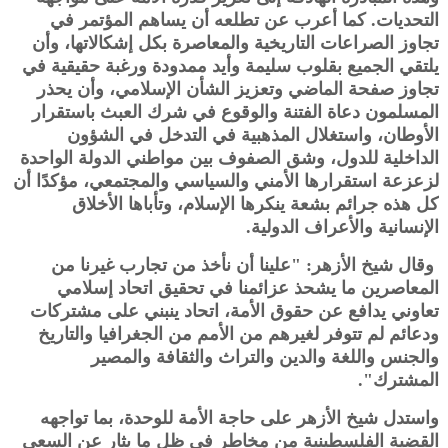
التحديات. كما أعرب عن تطلعه أن يساهم المؤتمر في
تجاوز الصراعات التاريخية والمعاصرة بكل إشكالاتها، وأن
يلتقي الجميع بقلوب سليمة وأيد ممدودة ورغبة حقيقية في
تجاوز صفحة الماضي وتعزيز الشأن الإسلامي، وأن يحذر
المسلمون دعاة الفتنة والوقوع في شرك العبث باستقرار
الأوطان، واستغلال المذهبية في التدخل في الشؤون
الداخلية للدول، وشق الصفوف بين مواطني الدولة الواحدة
لزعزعة استقرارها الأمني والسياسي والمجتمعي، مؤكدًا أن
كل هذه جرائم بشعة ينكرها الإسلام، وتأباها الأخلاق
الإنسانية والأعراف الدولية.
وقال شيخ الأزهر: "علينا أن نأخذ من تجارب غيرنا من
المعاصرين ما يشحذ عزائمنا في تحقيق اتحاد إسلامي
تعاوني يدافع عن حقوق الأمة، اتحاد ينبني على مشتركات
ودعائم لم تتوفر لغيرهم من الأمم من الجغرافيا والتاريخ
والجنس واللغة والدين والتراث والثقافة والمصير
المشترك".
واستدل شيخ الأزهر على حاجة الأمة للوحدة، بما تواجهه
القضية الفلسطينية من مخاطر في ظل ما يثار عن السعي