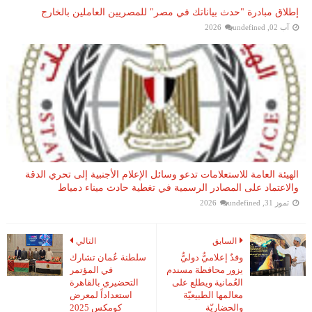
إطلاق مبادرة "حدث بياناتك في مصر" للمصريين العاملين بالخارج
آب 02, 2026
undefined
الهيئة العامة للاستعلامات تدعو وسائل الإعلام الأجنبية إلى تحري الدقة
والاعتماد على المصادر الرسمية في تغطية حادث ميناء دمياط
تموز 31, 2026
undefined
السابق
التالي
وفدٌ إعلاميٌّ دوليٌّ
سلطنة عُمان تشارك
يزور محافظة مسندم
في المؤتمر
العُمانية ويطلع على
التحضيري بالقاهرة
معالمها الطبيعيّة
استعداداً لمعرض
والحضاريّة
كومكس 2025