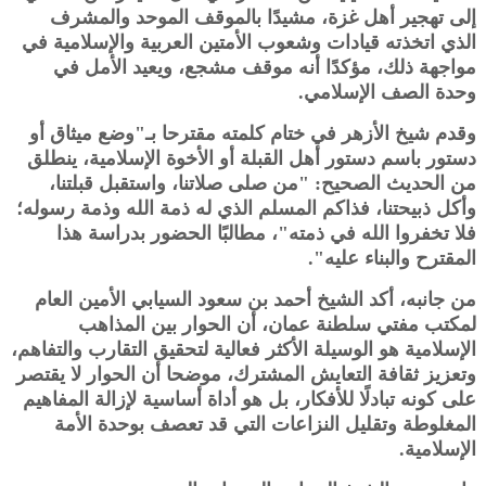
إلى تهجير أهل غزة، مشيدًا بالموقف الموحد والمشرف
الذي اتخذته قيادات وشعوب الأمتين العربية والإسلامية في
مواجهة ذلك، مؤكدًا أنه موقف مشجع، ويعيد الأمل في
وحدة الصف الإسلامي.
وقدم شيخ الأزهر في ختام كلمته مقترحا بـ"وضع ميثاق أو
دستور باسم دستور أهل القبلة أو الأخوة الإسلامية، ينطلق
من الحديث الصحيح: "من صلى صلاتنا، واستقبل قبلتنا،
وأكل ذبيحتنا، فذاكم المسلم الذي له ذمة الله وذمة رسوله؛
فلا تخفروا الله في ذمته"، مطالبًا الحضور بدراسة هذا
المقترح والبناء عليه".
من جانبه، أكد الشيخ أحمد بن سعود السيابي الأمين العام
لمكتب مفتي سلطنة عمان، أن الحوار بين المذاهب
الإسلامية هو الوسيلة الأكثر فعالية لتحقيق التقارب والتفاهم،
وتعزيز ثقافة التعايش المشترك، موضحا أن الحوار لا يقتصر
على كونه تبادلًا للأفكار، بل هو أداة أساسية لإزالة المفاهيم
المغلوطة وتقليل النزاعات التي قد تعصف بوحدة الأمة
الإسلامية.