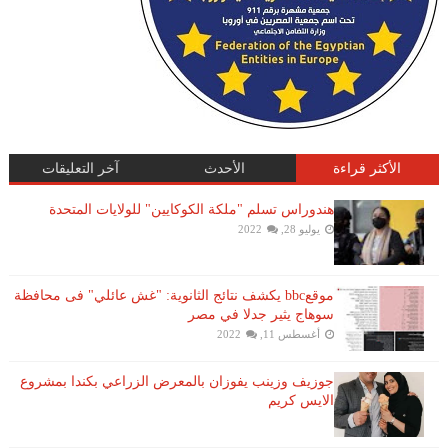
الأكثر قراءة
الأحدث
آخر التعليقات
هندوراس تسلم "ملكة الكوكايين" للولايات المتحدة
يوليو 28, 2022
موقعbbc يكشف نتائج الثانوية: "غش عائلي" فى محافظة
سوهاج يثير جدلا في مصر
أغسطس 11, 2022
جوزيف وزينب يفوزان بالمعرض الزراعي بكندا بمشروع
الايس كريم