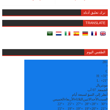
ترك تعليق أدناه
TRANSLATE
الطقس اليوم
28
+
°
C
H:
+
31°
L:
+
21°
مونتريال
الجمعة, 07 آب
أنظر إلى التنبؤ لسبعة أيام
السبت
الأحد
الاثنين
الثلاثاء
الأربعاء
الخميس
22°
+
25°
+
27°
+
28°
+
28°
+
30°
+
15°
+
19°
+
19°
+
19°
+
20°
+
21°
+