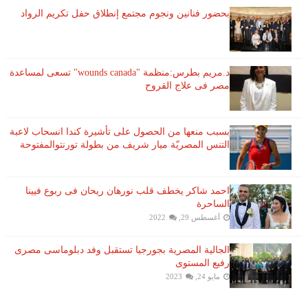
بحضور فنانين ونجوم مجتمع إنطلاق حفل تكريم الرواد
د.مريم بطرس:منظمة "wounds canada" تسعى لمساعدة
مصر فى علاج القروح
بسبب منعها من الحصول على تأشيرة كندا انسحاب لاعبة ​
التنس​ المصريّة ​ميار شريف​ من بطولة ​تورنتو​المفتوحة
احمد شاكر يخطف قلب نورهان ريحان فى ربوع فيينا
الساحرة
أغسطس 29, 2022
الجالية المصرية بجورجيا تستقبل وفد دبلوماسى مصرى
رفيع المستوى
مايو 24, 2023