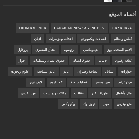
أقسام الموقع
FROM AMERICA
CANADIAN NEWS AGENCY TV
CANADA 24
أماكن ومعالم
اتصالات وتكنولوجيا
احداث ومؤتمرات
اديان
الامم المتحدة نيوز
الدبلوماسى
الرئيسية
الشأن المصرى
بروفايل
ثقافة وفنون
جاليات
حقوق انسان
حقوق انسان ومنظمات
حوار
حوارات
ستايل
سياحة وطيران
عالم
عالم السياسة
علوم وبحوث
فوتوغرافيا
فيزا وسفر
قضايا ساخنة
كندا اليوم
لايف نيوز
مال وأعمال
ماوراء الخبر
مقالات
مقالات ودراسات
من القدس
منح وفرص
ميديا
نيوز بوك
ويكيليكس