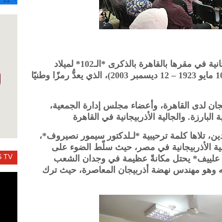
احتفلت جمعية الصداقة المصرية الأذربيجانية في مقرها بالقاهرة بالذكرى *الـ102* لميلاد
الزعيم القومي لأذربيجاني حيدر علييف (10 مايو 1923 – 12 ديسمبر 2003)، الذي يعدُّ رمزًا وطنيًا
ن لدى القاهرة، وأعضاء مجلس إدارة الجمعية،
ارزة. والجالية الأذربيجانية في القاهرة
لدين، تلاها كلمة ترحيبية *لـلدكتور سيمور نصيروف*،
ة الأذربيجانية في مصر، حيث سلّط الضوء على
 TV
در علييف* يحتل مكانةً عظيمة في وجدان الشعب
نه وهو مهندس نهضة أذربيجان المعاصرة، حيث ترك