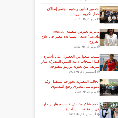
بحضور فنانين ونجوم مجتمع إنطلاق
حفل تكريم الرواد
مايو 26, 2023
د.مريم بطرس:منظمة "wounds
canada" تسعى لمساعدة مصر فى علاج
القروح
يونيو 13, 2022
بسبب منعها من الحصول على تأشيرة
كندا انسحاب لاعبة ​التنس​ المصريّة ​ميار
شريف​ من بطولة ​تورنتو​المفتوحة
أغسطس 11, 2022
الجالية المصرية بجورجيا تستقبل وفد
دبلوماسى مصرى رفيع المستوى
مايو 24, 2023
احمد شاكر يخطف قلب نورهان ريحان
فى ربوع فيينا الساحرة
أغسطس 29, 2022