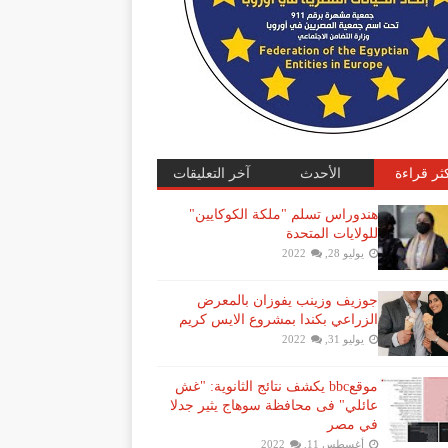
كثر قراءة
الأحدث
آخر التعليقات
هندوراس تسلم "ملكة الكوكايين"
للولايات المتحدة
يوليو 28, 2022
جوزيف وزينب يفوزان بالمعرض
الزراعي بكندا بمشروع الايس كريم
يوليو 31, 2022
موقعbbc يكشف نتائج الثانوية: "غش
عائلي" فى محافظة سوهاج يثير جدلا
في مصر
أغسطس 11, 2022