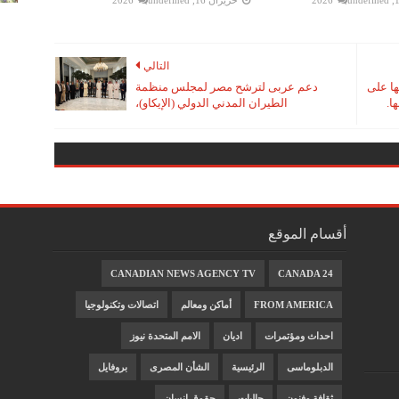
undefined
حزيران 16, 2026
undefined
التالي
ها على
دعم عربى لترشح مصر لمجلس منظمة
ا.
الطيران المدني الدولي (الإيكاو)،
أقسام الموقع
CANADIAN NEWS AGENCY TV
CANADA 24
FROM AMERICA
أماكن ومعالم
اتصالات وتكنولوجيا
احداث ومؤتمرات
اديان
الامم المتحدة نيوز
الدبلوماسى
الرئيسية
الشأن المصرى
بروفايل
ثقافة وفنون
جاليات
حقوق انسان