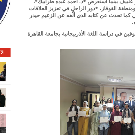
ر علييف بينما استعرض *د. أحمد عبده طرابيك*،
نطقة القوقاز، *دور الراحل في تعزيز العلاقات
مي كما تحدث عن كتابه الذي ألّفه عن الزعيم حيدر
ه.
قين في دراسة اللغة الأذربيجانية بجامعة القاهرة
الأ