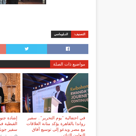
التصنيف:
الدبلوماسي
مواضيع ذات الصلة
في احتفالية "يوم التحرير".. سفير
إشادة جنوب
رواندا بالقاهرة يؤكد متانة العلاقات
القبطية في
مع مصر ويدعو إلى توسيع آفاق
سفير جوبا 
التعاون الثنائي