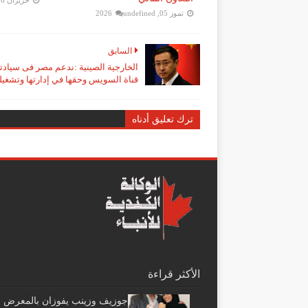
حزيران 16, 2026
تموز 05, 2026
undefined
السابق
الخارجية الصينية :ندعم مصر فى سيادت
قناة السويس وحقها في إدارتها وتشغيله
ترك تعليق أدناه
الأكثر قراءة
جوزيف وزينب يفوزان بالمعرض