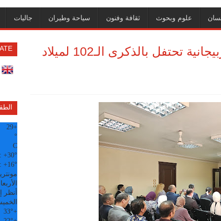
سان
علوم وبحوث
ثقافة وفنون
سياحة وطيران
جاليات
جمعية الصداقة المصرية الأذربيجانية تحتفل بالذكرى الـ102 لميلاد
ATE
الطق
29
+
°
C
:
+
30°
:
+
16°
مونتري
الأربعاء, 5
أنظر إل
الخمي
33°
+
22°
+