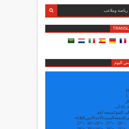
رياضة وملاعب
TRANSL
س اليوم
H
L
ال
0 آب
ى التنبؤ لسبعة أيام
س
الجمعة
السبت
الأحد
الاثنين
الثلاثاء
27°
+
30°
+
29°
+
27°
+
29°
+
18°
+
20°
+
19°
+
20°
+
21°
+