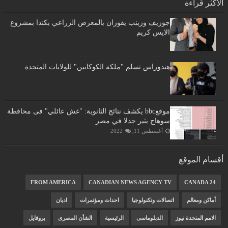
الأكثر قراءة
جوزيف وزينب يفوزان بالمعرض الزراعي بكندا بمشروع
الايس كريم
هندوراس تسلم "ملكة الكوكايين" للولايات المتحدة
موقعbbc يكشف نتائج الثانوية: "غش عائلي" فى محافظة
سوهاج يثير جدلا في مصر
أغسطس 11, 2022
أقسام الموقع
FROM AMERICA
CANADIAN NEWS AGENCY TV
CANADA 24
أماكن ومعالم
اتصالات وتكنولوجيا
احداث ومؤتمرات
اديان
الامم المتحدة نيوز
الدبلوماسى
الرئيسية
الشأن المصرى
بروفايل