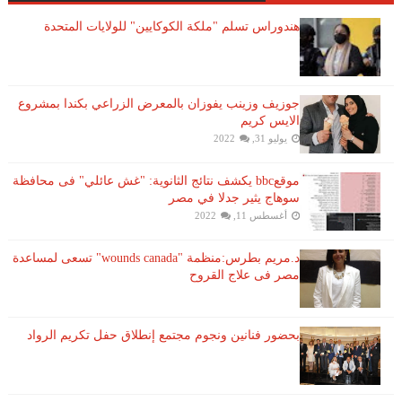
هندوراس تسلم "ملكة الكوكايين" للولايات المتحدة
جوزيف وزينب يفوزان بالمعرض الزراعي بكندا بمشروع
الايس كريم
يوليو 31, 2022
موقعbbc يكشف نتائج الثانوية: "غش عائلي" فى محافظة
سوهاج يثير جدلا في مصر
أغسطس 11, 2022
د.مريم بطرس:منظمة "wounds canada" تسعى لمساعدة
مصر فى علاج القروح
بحضور فنانين ونجوم مجتمع إنطلاق حفل تكريم الرواد