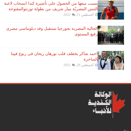
بسبب منعها من الحصول على تأشيرة كندا انسحاب لاعبة ​
التنس​ المصريّة ​ميار شريف​ من بطولة ​تورنتو​المفتوحة
أغسطس 11, 2022
الجالية المصرية بجورجيا تستقبل وفد دبلوماسى مصرى
رفيع المستوى
احمد شاكر يخطف قلب نورهان ريحان فى ربوع فيينا
الساحرة
أغسطس 29, 2022