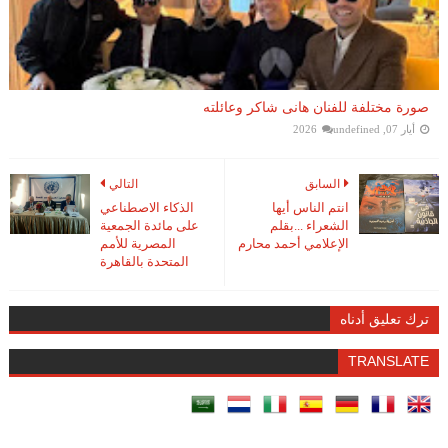
صورة مختلفة للفنان هانى شاكر وعائلته
أيار 07, 2026
undefined
السابق
التالي
انتم الناس أيها
الذكاء الاصطناعي
الشعراء ...بقلم
على مائدة الجمعية
الإعلامي أحمد محارم
المصرية للأمم
المتحدة بالقاهرة
ترك تعليق أدناه
TRANSLATE