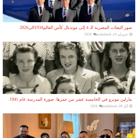
صور البعثات المصرية الـ 4 إلى مونديال كأس العالم1934الى2026
حزيران 14, 2026
undefined
مارلين مونرو في الخامسة عشر من عمرها. صورة المدرسة عام 1941.
أيار 09, 2026
undefined