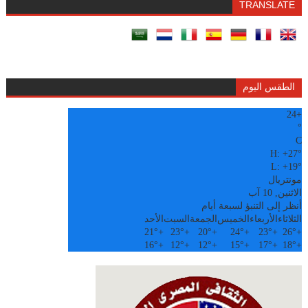
TRANSLATE
الطقس اليوم
24
+
°
C
H:
+
27°
L:
+
19°
مونتريال
الاثنين, 10 آب
أنظر إلى التنبؤ لسبعة أيام
الثلاثاء
الأربعاء
الخميس
الجمعة
السبت
الأحد
21°
+
23°
+
20°
+
24°
+
23°
+
26°
+
16°
+
12°
+
12°
+
15°
+
17°
+
18°
+