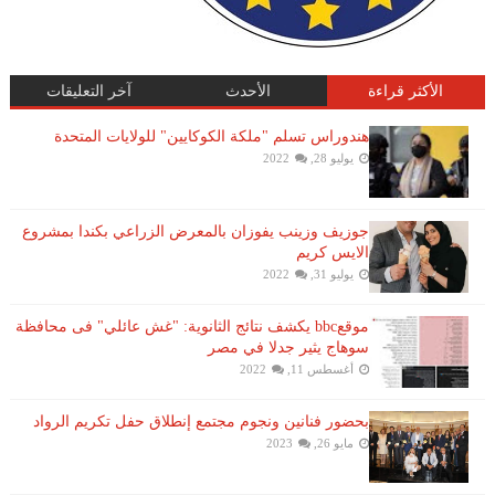
الأكثر قراءة
الأحدث
آخر التعليقات
هندوراس تسلم "ملكة الكوكايين" للولايات المتحدة
يوليو 28, 2022
جوزيف وزينب يفوزان بالمعرض الزراعي بكندا بمشروع
الايس كريم
يوليو 31, 2022
موقعbbc يكشف نتائج الثانوية: "غش عائلي" فى محافظة
سوهاج يثير جدلا في مصر
أغسطس 11, 2022
بحضور فنانين ونجوم مجتمع إنطلاق حفل تكريم الرواد
مايو 26, 2023