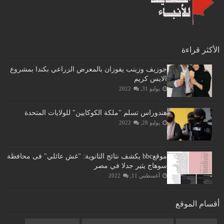
الأكثر قراءة
جوزيف وزينب يفوزان بالمعرض الزراعي بكندا بمشروع
الايس كريم
يوليو 31, 2022
هندوراس تسلم "ملكة الكوكايين" للولايات المتحدة
يوليو 28, 2022
موقعbbc يكشف نتائج الثانوية: "غش عائلي" فى محافظة
سوهاج يثير جدلا في مصر
أغسطس 11, 2022
أقسام الموقع