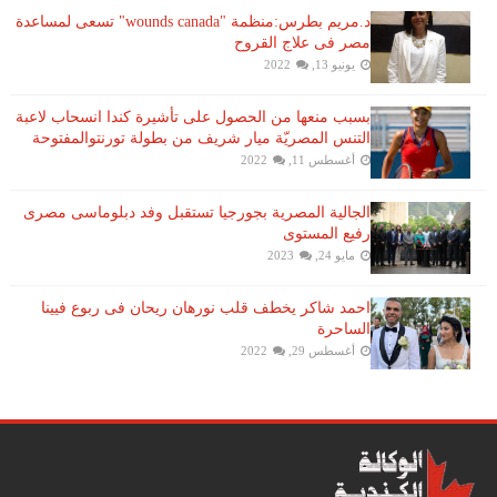
د.مريم بطرس:منظمة "wounds canada" تسعى لمساعدة
مصر فى علاج القروح
يونيو 13, 2022
بسبب منعها من الحصول على تأشيرة كندا انسحاب لاعبة ​
التنس​ المصريّة ​ميار شريف​ من بطولة ​تورنتو​المفتوحة
أغسطس 11, 2022
الجالية المصرية بجورجيا تستقبل وفد دبلوماسى مصرى
رفيع المستوى
مايو 24, 2023
احمد شاكر يخطف قلب نورهان ريحان فى ربوع فيينا
الساحرة
أغسطس 29, 2022