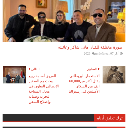
صورة مختلفة للفنان هانى شاكر وعائلته
أيار 07, 2026
undefined
السابق
التالي
الاستعمار البريطانى
الفريق أسامة ربيع
يقتل اكثر من60,000
يبحث مع السفير
الف من السكان
الإيطالي التعاون في
الأصليين فى إستراليا
مجال السياحة
البحرية وصيانة
وإصلاح السفن
ترك تعليق أدناه