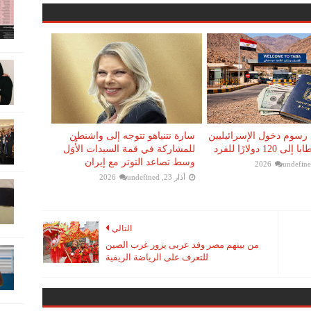
رسوم دخول الإسرائيليين
سارة نتنياهو تتوجه إلى واشنطن
12 دولارًا للفرد
للمشاركة في قمة السيدات الأُوَل
وسط تصاعد التوتر مع إيران
undefin
أذار 23, 2026
undefined
التالي
من بينهم مصر وفد عربى يزور غرب الصين
للتعرف على الرياضة الريفية