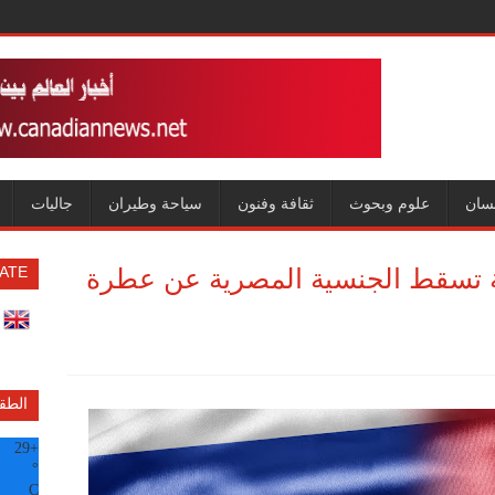
سان
علوم وبحوث
ثقافة وفنون
سياحة وطيران
جاليات
مة تسقط الجنسية المصرية عن عطرة
ATE
الطق
29
+
°
C