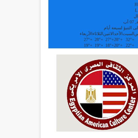
H
L
ال
 آب
ى التنبؤ لسبعة أيام
س
السبت
الأحد
الاثنين
الثلاثاء
الأربعاء
27°
+
28°
+
27°
+
28°
+
32°
+
19°
+
19°
+
18°
+
20°
+
22°
+