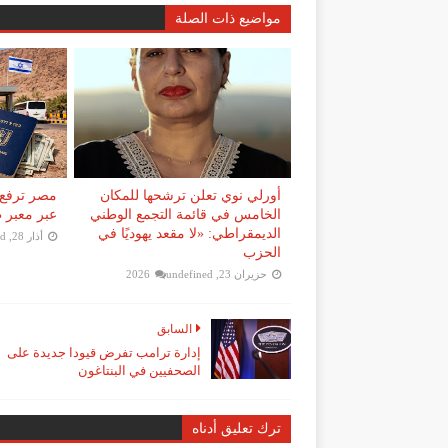
مواضيع ذات الصلة
أورلي نوي تعلن ترشحها للمكان
مصر ترفع 
الخامس في قائمة التجمع الوطني
عبر معبر طابا إلى 0
الديمقراطي: «لا مقعد يهوديًا في
أذار 28, 2026
ed
الحزب
حزيران 23, 2026
undefined
السابق
إدارة ترامب تفرض قيودا جديدة على
الصحفيين في البنتاغون
ترك تعليق أدناه