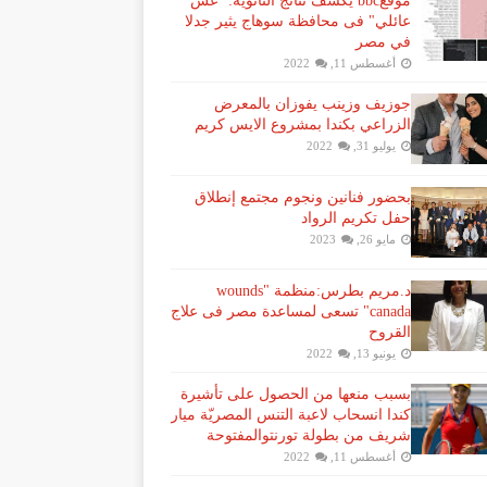
موقعbbc يكشف نتائج الثانوية: "غش
عائلي" فى محافظة سوهاج يثير جدلا
في مصر
أغسطس 11, 2022
جوزيف وزينب يفوزان بالمعرض
الزراعي بكندا بمشروع الايس كريم
يوليو 31, 2022
بحضور فنانين ونجوم مجتمع إنطلاق
حفل تكريم الرواد
مايو 26, 2023
د.مريم بطرس:منظمة "wounds
canada" تسعى لمساعدة مصر فى علاج
القروح
يونيو 13, 2022
بسبب منعها من الحصول على تأشيرة
كندا انسحاب لاعبة ​التنس​ المصريّة ​ميار
شريف​ من بطولة ​تورنتو​المفتوحة
أغسطس 11, 2022