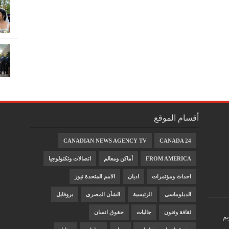
أقسام الموقع
CANADIAN NEWS AGENCY TV
CANADA 24
FROM AMERICA
أماكن ومعالم
اتصالات وتكنولوجيا
احداث ومؤتمرات
اديان
الامم المتحدة نيوز
الدبلوماسى
الرئيسية
الشأن المصرى
بروفايل
ثقافة وفنون
جاليات
حقوق انسان
يم