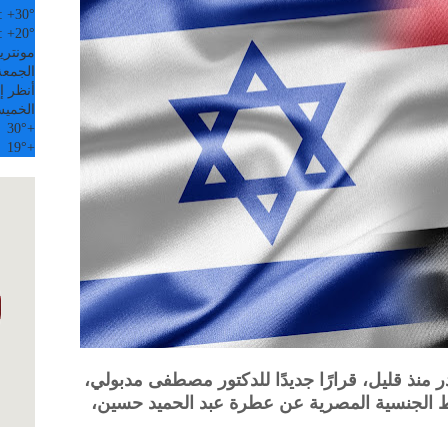
:
+
30°
:
+
20°
مونتري
الجمعة, 07
أنظر إل
الخمي
30°
+
19°
+
منذ قليل، قرارًا جديدًا للدكتور مصطفى مدبولي،
 الجنسية المصرية عن عطرة عبد الحميد حسين،