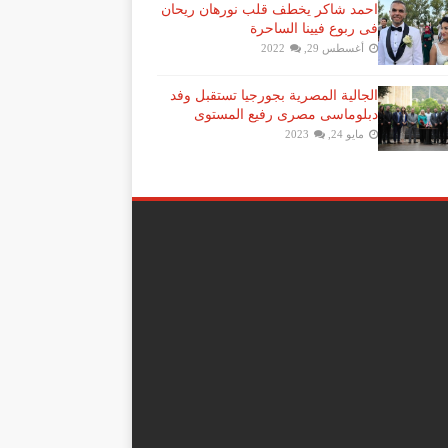
احمد شاكر يخطف قلب نورهان ريحان
فى ربوع فيينا الساحرة
أغسطس 29, 2022
الجالية المصرية بجورجيا تستقبل وفد
دبلوماسى مصرى رفيع المستوى
مايو 24, 2023