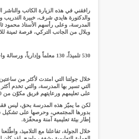
رافقني في هذه الزيارة الكاتب والناشر
والدكتورة هايدي شرف، خبيرة التدريب والت
المدرسة، وعلى رأسهم الأستاذ محمود ثا
وبلال من الجانب التركي، فرصة ثمينة للا
530 تلميذاً، 130 معلماً وإدارياً، ورسالة واحدة: بناء جيل واثق، مبدع، ومجتمعي الهوية
خلال جولتنا التي امتدت لأكثر من ساعتين
على تعليمهم ورعايتهم فريق مكوّن من 130 فردًا من معلمين وإداريين.
لكن ما يميّز هذه المدرسة بحق، ليس فقط 
بدورها المجتمعي، وحرصها على تشكيل شخ
إطار بيئة تعليمية آمنة ومحفّزة.
خلال الجولة، تفاعلنا مع التلاميذ، واطّلع
العملية التعليمية بشغف واضح. لقد كان