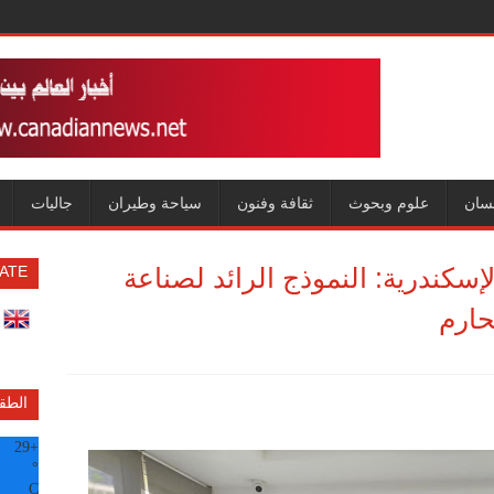
سان
علوم وبحوث
ثقافة وفنون
سياحة وطيران
جاليات
إسكندرية: النموذج الرائد لصناعة
ATE
حارم
الطق
29
+
°
C