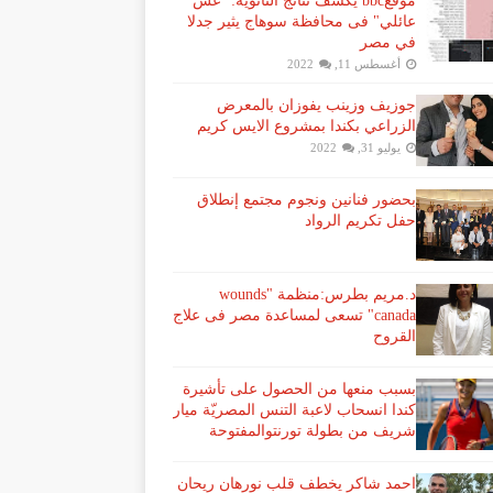
موقعbbc يكشف نتائج الثانوية: "غش
عائلي" فى محافظة سوهاج يثير جدلا
في مصر
أغسطس 11, 2022
جوزيف وزينب يفوزان بالمعرض
الزراعي بكندا بمشروع الايس كريم
يوليو 31, 2022
بحضور فنانين ونجوم مجتمع إنطلاق
حفل تكريم الرواد
د.مريم بطرس:منظمة "wounds
canada" تسعى لمساعدة مصر فى علاج
القروح
بسبب منعها من الحصول على تأشيرة
كندا انسحاب لاعبة ​التنس​ المصريّة ​ميار
شريف​ من بطولة ​تورنتو​المفتوحة
احمد شاكر يخطف قلب نورهان ريحان