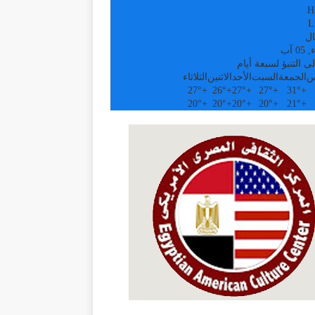
H
L
ال
0 آب
ى التنبؤ لسبعة أيام
س
الجمعة
السبت
الأحد
الاثنين
الثلاثاء
27°
+
26°
+
27°
+
27°
+
31°
+
20°
+
20°
+
20°
+
20°
+
21°
+