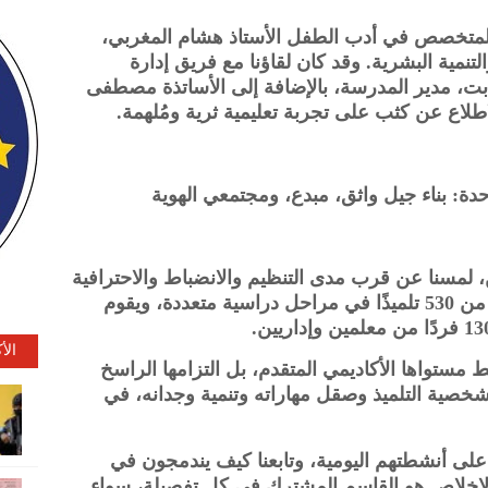
 المتخصص في أدب الطفل الأستاذ هشام المغربي،
نمية البشرية. وقد كان لقاؤنا مع فريق إدارة
بت، مدير المدرسة، بالإضافة إلى الأساتذة مصطفى
طلاع عن كثب على تجربة تعليمية ثرية ومُلهمة.
، لمسنا عن قرب مدى التنظيم والانضباط والاحترافية
التي تسير بها المدرسة، والتي تخدم أكثر من 530 تلميذًا في مراحل دراسية متعددة، ويقوم
الأ
مستواها الأكاديمي المتقدم، بل التزامها الراسخ
صية التلميذ وصقل مهاراته وتنمية وجدانه، في
نا على أنشطتهم اليومية، وتابعنا كيف يندمجون في
 الإخلاص هو القاسم المشترك في كل تفصيلة، سواء