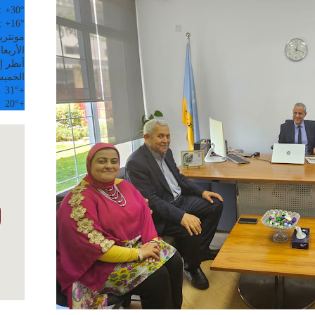
:
+
30°
:
+
16°
مونتري
الأربعاء, 5
أنظر إل
الخمي
31°
+
20°
+