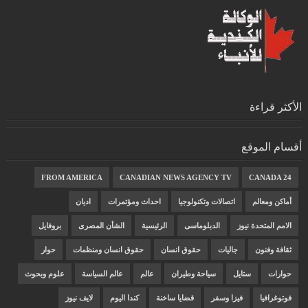
الأكثر قراءة
أقسام الموقع
FROM AMERICA
CANADIAN NEWS AGENCY TV
CANADA 24
أماكن ومعالم
اتصالات وتكنولوجيا
احداث ومؤتمرات
اديان
الامم المتحدة نيوز
الدبلوماسى
الرئيسية
الشأن المصرى
بروفايل
ثقافة وفنون
جاليات
حقوق انسان
حقوق انسان ومنظمات
حوار
حوارات
ستايل
سياحة وطيران
عالم
عالم السياسة
علوم وبحوث
فوتوغرافيا
فيزا وسفر
قضايا ساخنة
كندا اليوم
لايف نيوز