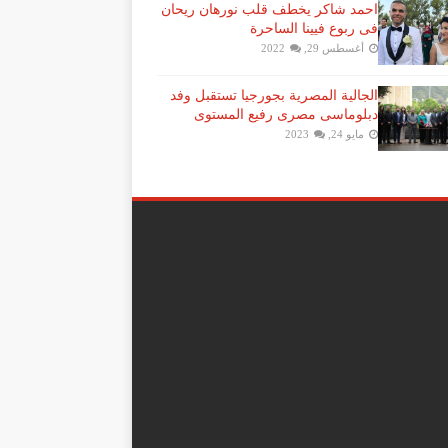
احمد شاكر يخطف قلب نورهان ريحان
فى ربوع فيينا الساحرة
أغسطس 29, 2022
الجالية المصرية بجورجيا تستقبل وفد
دبلوماسى مصرى رفيع المستوى
مايو 24, 2023