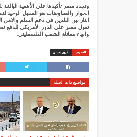
وتجدد مصر تأكيدها على الأهمية البالغة ل
الحوار والمفاوضات هو السبيل الوحيد لت
النار بين البلدين فى دعم السلم والامن
تعول مصر علي الدور الأمريكي للدفع نح
وانهاء معاناة الشعب الفلسطينى.
التصنيف:
عربى ودولى
مواضيع ذات الصلة
وزير الخارجية المصرى يبحث مع
وزراء داخل