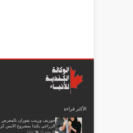
الأكثر قراءة
جوزيف وزينب يفوزان بالمعرض
الزراعي بكندا بمشروع الايس كر
يوليو 31, 2022