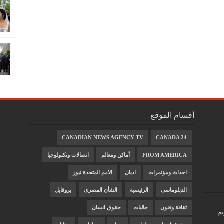
أقسام الموقع
CANADIAN NEWS AGENCY TV
CANADA 24
FROM AMERICA
أماكن ومعالم
اتصالات وتكنولوجيا
احداث ومؤتمرات
اديان
الامم المتحدة نيوز
الدبلوماسى
الرئيسية
الشأن المصرى
بروفايل
ثقافة وفنون
جاليات
حقوق انسان
يم