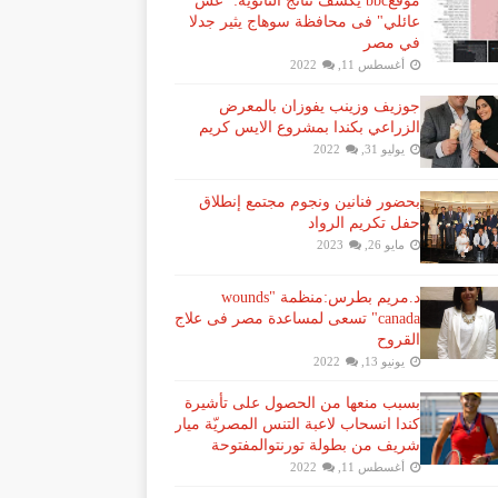
موقعbbc يكشف نتائج الثانوية: "غش
عائلي" فى محافظة سوهاج يثير جدلا
في مصر
أغسطس 11, 2022
جوزيف وزينب يفوزان بالمعرض
الزراعي بكندا بمشروع الايس كريم
يوليو 31, 2022
بحضور فنانين ونجوم مجتمع إنطلاق
حفل تكريم الرواد
مايو 26, 2023
د.مريم بطرس:منظمة "wounds
canada" تسعى لمساعدة مصر فى علاج
القروح
يونيو 13, 2022
بسبب منعها من الحصول على تأشيرة
كندا انسحاب لاعبة ​التنس​ المصريّة ​ميار
شريف​ من بطولة ​تورنتو​المفتوحة
أغسطس 11, 2022