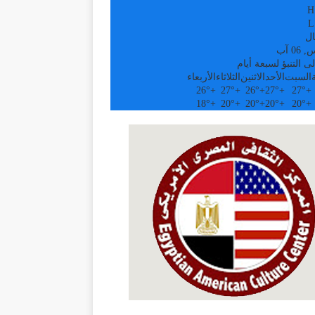
H
L
ال
0 آب
ى التنبؤ لسبعة أيام
السبت
الأحد
الاثنين
الثلاثاء
الأربعاء
26°
+
27°
+
26°
+
27°
+
27°
+
18°
+
20°
+
20°
+
20°
+
20°
+