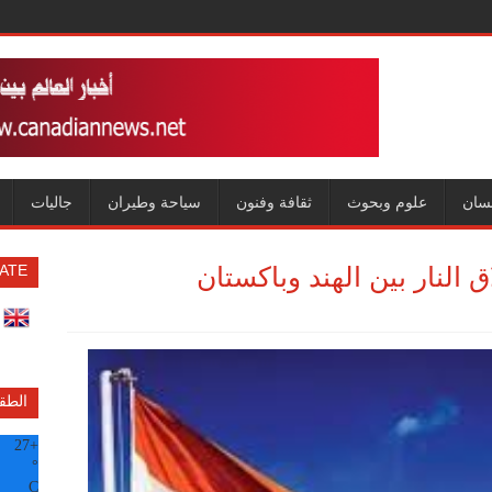
سان
علوم وبحوث
ثقافة وفنون
سياحة وطيران
جاليات
النار بين الهند وباكستان
ATE
الطق
27
+
°
C