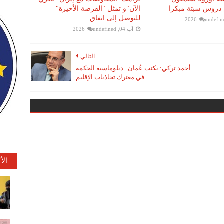
دروس سبتة مبكرا
الآن"و تمثل "الفرصة الأخيرة"
للتوصل إلى اتفاق
undefin
آب 04, 2026
undefined
التالي
أحمد تركي: يكتب عُمان.. دبلوماسية الحكمة
في معترك تجاذبات الإقليم
الأ