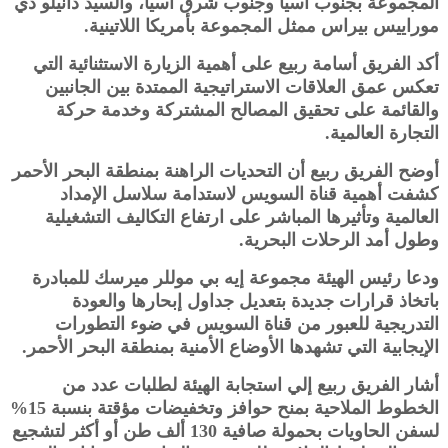
المجموعة بجنوب آسيا وجنوب شرق آسيا، والسيد دانيلو دي
موراييس بيراس ممثل المجموعة بأمريكا اللاتينية.
أكد الفريق أسامة ربيع على أهمية الزيارة الاستثنائية التي
تعكس عمق العلاقات الاستراتيجية الممتدة بين الجانبين
والقائمة على تحقيق المصالح المشتركة وخدمة حركة
التجارة العالمية.
أوضح الفريق ربيع أن التحديات الراهنة بمنطقة البحر الأحمر
كشفت أهمية قناة السويس لاستدامة سلاسل الإمداد
العالمية وتأثيرها المباشر على ارتفاع التكاليف التشغيلية
وطول أمد الرحلات البحرية.
ودعا رئيس الهيئة مجموعة إيه بي موللر ميرسك للمبادرة
باتخاذ قرارات جديدة بتعديل جداول إبحارها والعودة
التدريجية للعبور من قناة السويس في ضوء التطورات
الإيجابية التي تشهدها الأوضاع الأمنية بمنطقة البحر الأحمر.
أشار الفريق ربيع إلي استجابة الهيئة لطلبات عدد من
الخطوط الملاحية بمنح حوافز وتخفيضات مؤقتة بنسبة 15%
لسفن الحاويات بحمولة صافية 130 ألف طن أو أكثر لتشجيع