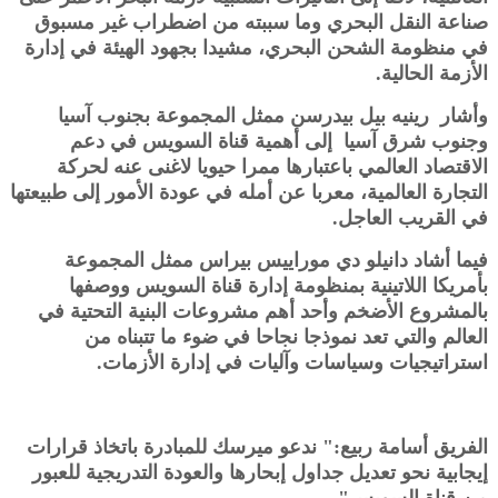
صناعة النقل البحري وما سببته من اضطراب غير مسبوق
في منظومة الشحن البحري، مشيدا بجهود الهيئة في إدارة
الأزمة الحالية.
وأشار رينيه بيل بيدرسن ممثل المجموعة بجنوب آسيا
وجنوب شرق آسيا إلى أهمية قناة السويس في دعم
الاقتصاد العالمي باعتبارها ممرا حيويا لاغنى عنه لحركة
التجارة العالمية، معربا عن أمله في عودة الأمور إلى طبيعتها
في القريب العاجل.
فيما أشاد دانيلو دي موراييس بيراس ممثل المجموعة
بأمريكا اللاتينية بمنظومة إدارة قناة السويس ووصفها
بالمشروع الأضخم وأحد أهم مشروعات البنية التحتية في
العالم والتي تعد نموذجا نجاحا في ضوء ما تتبناه من
استراتيجيات وسياسات وآليات في إدارة الأزمات.
الفريق أسامة ربيع:" ندعو ميرسك للمبادرة باتخاذ قرارات
إيجابية نحو تعديل جداول إبحارها والعودة التدريجية للعبور