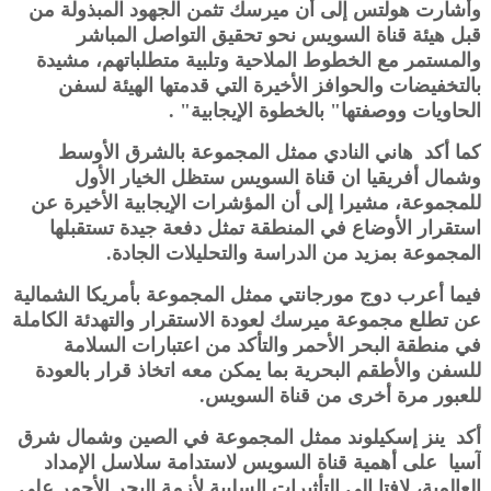
وأشارت هولتس إلى أن ميرسك تثمن الجهود المبذولة من
قبل هيئة قناة السويس نحو تحقيق التواصل المباشر
والمستمر مع الخطوط الملاحية وتلبية متطلباتهم، مشيدة
بالتخفيضات والحوافز الأخيرة التي قدمتها الهيئة لسفن
الحاويات ووصفتها" بالخطوة الإيجابية" .
كما أكد هاني النادي ممثل المجموعة بالشرق الأوسط
وشمال أفريقيا ان قناة السويس ستظل الخيار الأول
للمجموعة، مشيرا إلى أن المؤشرات الإيجابية الأخيرة عن
استقرار الأوضاع في المنطقة تمثل دفعة جيدة تستقبلها
المجموعة بمزيد من الدراسة والتحليلات الجادة.
فيما أعرب دوج مورجانتي ممثل المجموعة بأمريكا الشمالية
عن تطلع مجموعة ميرسك لعودة الاستقرار والتهدئة الكاملة
في منطقة البحر الأحمر والتأكد من اعتبارات السلامة
للسفن والأطقم البحرية بما يمكن معه اتخاذ قرار بالعودة
للعبور مرة أخرى من قناة السويس.
أكد ينز إسكيلوند ممثل المجموعة في الصين وشمال شرق
آسيا على أهمية قناة السويس لاستدامة سلاسل الإمداد
العالمية، لافتا إلى التأثيرات السلبية لأزمة البحر الأحمر على