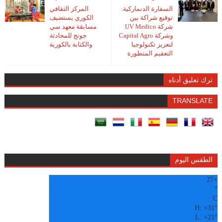
السفارة الدنماركية:
المركز الثقافي
توقيع شراكة بين
الكوري يستضيف
شركة UV Medico
مسابقة معهد سي
وشركة Capital Agro
جونج للمحادثة
لتعزيز تكنولوجيا
والكتابة بالكورية
التعقيم المتطورة
ترك تعليق أدناه
TRANSLATE
الطقس اليوم
27
+
°
C
H:
+
31°
L:
+
21°