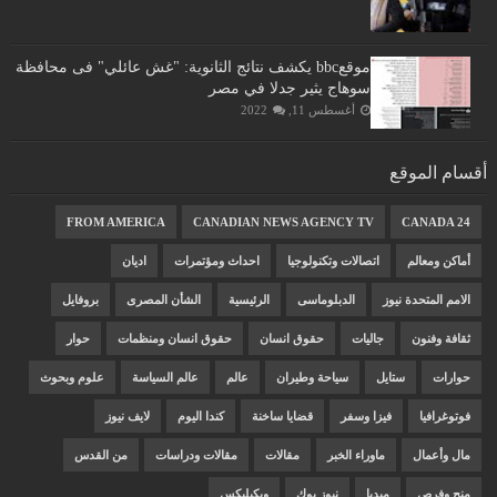
موقعbbc يكشف نتائج الثانوية: "غش عائلي" فى محافظة
سوهاج يثير جدلا في مصر
أغسطس 11, 2022
أقسام الموقع
FROM AMERICA
CANADIAN NEWS AGENCY TV
CANADA 24
أماكن ومعالم
اتصالات وتكنولوجيا
احداث ومؤتمرات
اديان
الامم المتحدة نيوز
الدبلوماسى
الرئيسية
الشأن المصرى
بروفايل
ثقافة وفنون
جاليات
حقوق انسان
حقوق انسان ومنظمات
حوار
حوارات
ستايل
سياحة وطيران
عالم
عالم السياسة
علوم وبحوث
فوتوغرافيا
فيزا وسفر
قضايا ساخنة
كندا اليوم
لايف نيوز
مال وأعمال
ماوراء الخبر
مقالات
مقالات ودراسات
من القدس
منح وفرص
ميديا
نيوز بوك
ويكيليكس