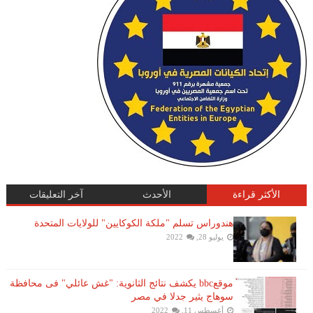
الأكثر قراءة
الأحدث
آخر التعليقات
هندوراس تسلم "ملكة الكوكايين" للولايات المتحدة
يوليو 28, 2022
موقعbbc يكشف نتائج الثانوية: "غش عائلي" فى محافظة
سوهاج يثير جدلا في مصر
أغسطس 11, 2022