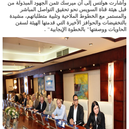
وأشارت هولتس إلى أن ميرسك تثمن الجهود المبذولة من
قبل هيئة قناة السويس نحو تحقيق التواصل المباشر
والمستمر مع الخطوط الملاحية وتلبية متطلباتهم، مشيدة
بالتخفيضات والحوافز الأخيرة التي قدمتها الهيئة لسفن
الحاويات ووصفتها" بالخطوة الإيجابية" .