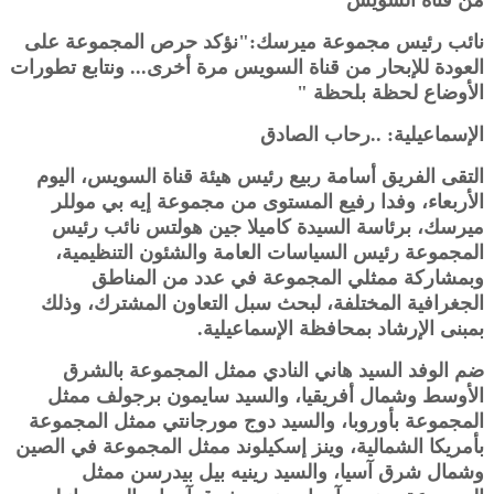
من قناة السويس"
نائب رئيس مجموعة ميرسك:"نؤكد حرص المجموعة على
العودة للإبحار من قناة السويس مرة أخرى... ونتابع تطورات
الأوضاع لحظة بلحظة "
الإسماعيلية: ..رحاب الصادق
التقى الفريق أسامة ربيع رئيس هيئة قناة السويس، اليوم
الأربعاء، وفدا رفيع المستوى من مجموعة إيه بي موللر
ميرسك، برئاسة السيدة كاميلا جين هولتس نائب رئيس
المجموعة رئيس السياسات العامة والشئون التنظيمية،
وبمشاركة ممثلي المجموعة في عدد من المناطق
الجغرافية المختلفة، لبحث سبل التعاون المشترك، وذلك
بمبنى الإرشاد بمحافظة الإسماعيلية.
ضم الوفد السيد هاني النادي ممثل المجموعة بالشرق
الأوسط وشمال أفريقيا، والسيد سايمون برجولف ممثل
المجموعة بأوروبا، والسيد دوج مورجانتي ممثل المجموعة
بأمريكا الشمالية، وينز إسكيلوند ممثل المجموعة في الصين
وشمال شرق آسيا، والسيد رينيه بيل بيدرسن ممثل