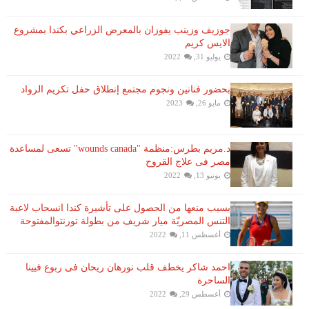
جوزيف وزينب يفوزان بالمعرض الزراعي بكندا بمشروع
الايس كريم
يوليو 31, 2022
بحضور فنانين ونجوم مجتمع إنطلاق حفل تكريم الرواد
مايو 26, 2023
د.مريم بطرس:منظمة "wounds canada" تسعى لمساعدة
مصر فى علاج القروح
يونيو 13, 2022
بسبب منعها من الحصول على تأشيرة كندا انسحاب لاعبة ​
التنس​ المصريّة ​ميار شريف​ من بطولة ​تورنتو​المفتوحة
أغسطس 11, 2022
احمد شاكر يخطف قلب نورهان ريحان فى ربوع فيينا
الساحرة
أغسطس 29, 2022