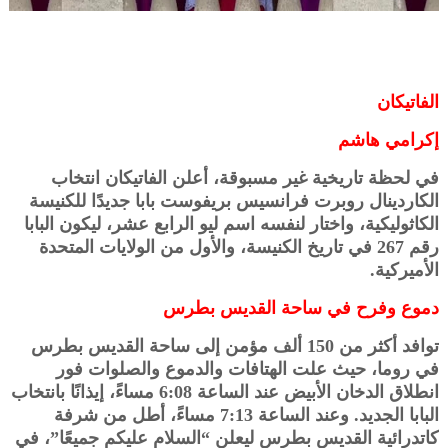
الفاتيكان
إكرامي هاشم
في لحظة تاريخية غير مسبوقة، أعلن الفاتيكان انتخاب
الكاردينال روبرت فرانسيس بريفوست بابا جديدًا للكنيسة
الكاثوليكية، واختار لنفسه اسم ليو الرابع عشر، ليكون البابا
رقم 267 في تاريخ الكنيسة، والأول من الولايات المتحدة
الأميركية.
دموع وفرح في ساحة القديس بطرس
توافد أكثر من 150 ألف مؤمن إلى ساحة القديس بطرس
في روما، حيث علت الهتافات والدموع والصلوات فور
انطلاق الدخان الأبيض عند الساعة 6:08 مساءً، إيذانًا بانتخاب
البابا الجديد. وعند الساعة 7:13 مساءً، أطل من شرفة
كاتدرائية القديس بطرس ليعلن “السلام عليكم جميعًا”، في