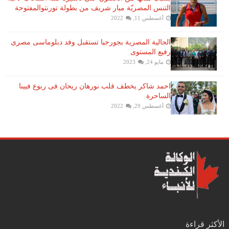
التنس​ المصريّة ​ميار شريف​ من بطولة ​تورنتو​المفتوحة
أغسطس 11, 2022
الجالية المصرية بجورجيا تستقبل وفد دبلوماسى مصرى
رفيع المستوى
مايو 24, 2023
احمد شاكر يخطف قلب نورهان ريحان فى ربوع فيينا
الساحرة
أغسطس 29, 2022
الأكثر قراءة