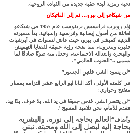
تحية رمزية لبدء حقبة جديدة من القيادة الروحية.
من شيكاغو إلى بيرو… ثم إلى الفاتيكان
وُلد روبرت فرانسيس بريفوست عام 1955 في شيكاغو
لعائلة من أصول إيطالية وفرنسية وإسبانية. بدأ مسيرته
الدينية كمبشر في بيرو، حيث عاش لسنوات في أبرشيات
فقيرة ومعزولة، مما منحه رؤية عميقة لقضايا التهميش
والهجرة والعدالة الاجتماعية، وجعل منه صوتًا صادقًا لما
يسمى بـ”الجنوب العالمي”.
“لن يسود الشر، فلنبنِ الجسور”
في كلمته الأولى، أكد البابا ليو الرابع عشر التزامه بمسار
منفتح وحواري:
“لن ينتصر الشر، فنحن جميعًا في يد الله. بلا خوف، يدًا بيد،
نتقدم للأمام، نحن تلاميذ المسيح”.
“العالم بحاجة إلى نوره، والبشرية
وأضاف
بحاجة إليه ليصل إلى الله ومحبته. نبني