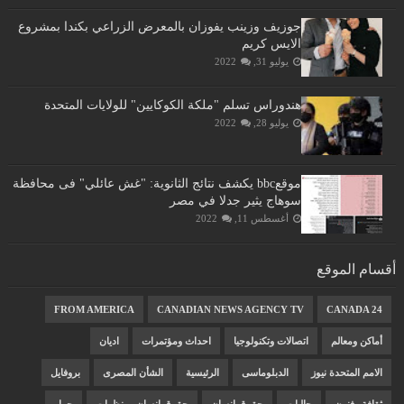
جوزيف وزينب يفوزان بالمعرض الزراعي بكندا بمشروع
الايس كريم
يوليو 31, 2022
هندوراس تسلم "ملكة الكوكايين" للولايات المتحدة
يوليو 28, 2022
موقعbbc يكشف نتائج الثانوية: "غش عائلي" فى محافظة
سوهاج يثير جدلا في مصر
أغسطس 11, 2022
أقسام الموقع
FROM AMERICA
CANADIAN NEWS AGENCY TV
CANADA 24
أماكن ومعالم
اتصالات وتكنولوجيا
احداث ومؤتمرات
اديان
الامم المتحدة نيوز
الدبلوماسى
الرئيسية
الشأن المصرى
بروفايل