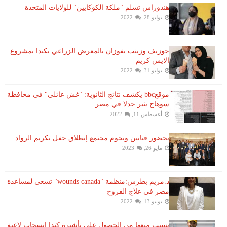
هندوراس تسلم "ملكة الكوكايين" للولايات المتحدة
يوليو 28, 2022
جوزيف وزينب يفوزان بالمعرض الزراعي بكندا بمشروع
الايس كريم
يوليو 31, 2022
موقعbbc يكشف نتائج الثانوية: "غش عائلي" فى محافظة
سوهاج يثير جدلا في مصر
أغسطس 11, 2022
بحضور فنانين ونجوم مجتمع إنطلاق حفل تكريم الرواد
مايو 26, 2023
د.مريم بطرس:منظمة "wounds canada" تسعى لمساعدة
مصر فى علاج القروح
يونيو 13, 2022
بسبب منعها من الحصول على تأشيرة كندا انسحاب لاعبة ​