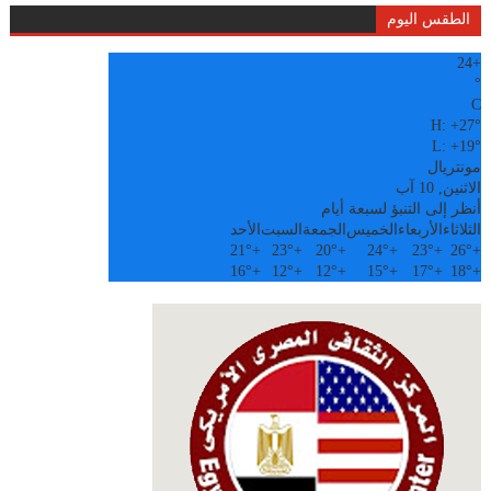
الطقس اليوم
24
+
°
C
H:
+
27°
L:
+
19°
مونتريال
الاثنين, 10 آب
أنظر إلى التنبؤ لسبعة أيام
الثلاثاء
الأربعاء
الخميس
الجمعة
السبت
الأحد
21°
+
23°
+
20°
+
24°
+
23°
+
26°
+
16°
+
12°
+
12°
+
15°
+
17°
+
18°
+