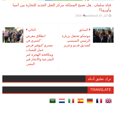
قناة سلمان.. هل تصبح المملكة مركز الثقل الجديد للتجارة بين آسيا
وأوروبا؟
أذار 01, 2026
undefined
السابق
التالي
موسكو تحتفل بزيارة
انطلاق معرض
الرئيس السيسي
"اشتري فن
كصديق قديم وعزيز
مصري"لتوفير فرص
عمل للشباب
ومكافحة الهجرة غير
الشرعية والاتجار في
البشر،
ترك تعليق أدناه
TRANSLATE