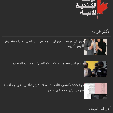
الأكثر قراءة
جوزيف وزينب يفوزان بالمعرض الزراعي بكندا بمشروع
الايس كريم
هندوراس تسلم "ملكة الكوكايين" للولايات المتحدة
موقعbbc يكشف نتائج الثانوية: "غش عائلي" فى محافظة
سوهاج يثير جدلا في مصر
أقسام الموقع