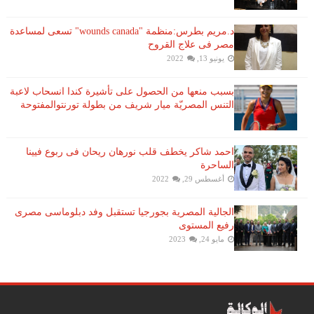
د.مريم بطرس:منظمة "wounds canada" تسعى لمساعدة
مصر فى علاج القروح
يونيو 13, 2022
بسبب منعها من الحصول على تأشيرة كندا انسحاب لاعبة ​
التنس​ المصريّة ​ميار شريف​ من بطولة ​تورنتو​المفتوحة
احمد شاكر يخطف قلب نورهان ريحان فى ربوع فيينا
الساحرة
أغسطس 29, 2022
الجالية المصرية بجورجيا تستقبل وفد دبلوماسى مصرى
رفيع المستوى
مايو 24, 2023