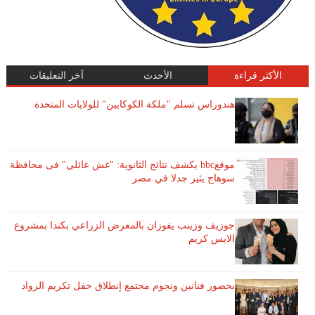
الأكثر قراءة
الأحدث
آخر التعليقات
هندوراس تسلم "ملكة الكوكايين" للولايات المتحدة
موقعbbc يكشف نتائج الثانوية: "غش عائلي" فى محافظة
سوهاج يثير جدلا في مصر
جوزيف وزينب يفوزان بالمعرض الزراعي بكندا بمشروع
الايس كريم
بحضور فنانين ونجوم مجتمع إنطلاق حفل تكريم الرواد