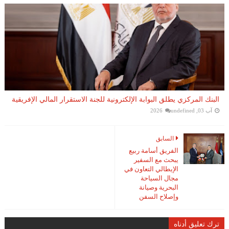
البنك المركزي يطلق البوابة الإلكترونية للجنة الاستقرار المالي الإفريقية
آب 03, 2026
undefined
السابق
الفريق أسامة ربيع
يبحث مع السفير
الإيطالي التعاون في
مجال السياحة
البحرية وصيانة
وإصلاح السفن
ترك تعليق أدناه