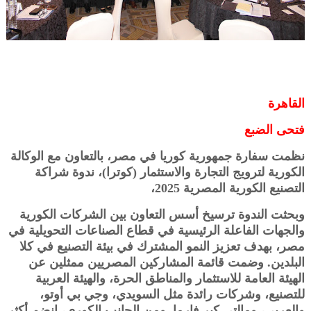
القاهرة
فتحى الضبع
نظمت سفارة جمهورية كوريا في مصر، بالتعاون مع الوكالة
الكورية لترويج التجارة والاستثمار (كوترا)، ندوة شراكة
التصنيع الكورية المصرية 2025،
وبحثت الندوة ترسيخ أسس التعاون بين الشركات الكورية
والجهات الفاعلة الرئيسية في قطاع الصناعات التحويلية في
مصر، بهدف تعزيز النمو المشترك في بيئة التصنيع في كلا
البلدين. وضمت قائمة المشاركين المصريين ممثلين عن
الهيئة العامة للاستثمار والمناطق الحرة، والهيئة العربية
للتصنيع، وشركات رائدة مثل السويدي، وجي بي أوتو،
والعربي، ومالتي كير فارما. ومن الجانب الكوري، انضم أكثر