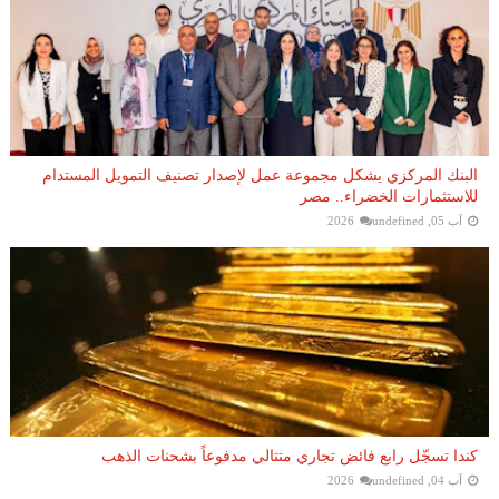
البنك المركزي يشكل مجموعة عمل لإصدار تصنيف التمويل المستدام
للاستثمارات الخضراء.. مصر
آب 05, 2026
undefined
كندا تسجّل رابع فائض تجاري متتالي مدفوعاً بشحنات الذهب
آب 04, 2026
undefined