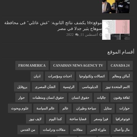
موقعbbc يكشف نتائج الثانوية: "غش عائلي" فى محافظة
سوهاج يثير جدلا في مصر
أغسطس 11, 2022
أقسام الموقع
FROM AMERICA
CANADIAN NEWS AGENCY TV
CANADA 24
أماكن ومعالم
اتصالات وتكنولوجيا
احداث ومؤتمرات
اديان
الامم المتحدة نيوز
الدبلوماسى
الرئيسية
الشأن المصرى
بروفايل
ثقافة وفنون
جاليات
حقوق انسان
حقوق انسان ومنظمات
حوار
حوارات
ستايل
سياحة وطيران
عالم
عالم السياسة
علوم وبحوث
فوتوغرافيا
فيزا وسفر
قضايا ساخنة
كندا اليوم
لايف نيوز
مال وأعمال
ماوراء الخبر
مقالات
مقالات ودراسات
من القدس