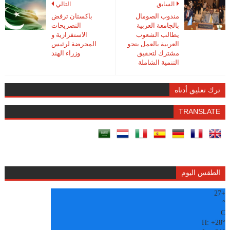
السابق
التالي
مندوب الصومال
باكستان ترفض
بالجامعة العربية
التصريحات
يطالب الشعوب
الاستفزازية و
العربية بالعمل بنحو
المحرضة لرئيس
مشترك لتحقيق
وزراء الهند
التنمية الشاملة
ترك تعليق أدناه
TRANSLATE
الطقس اليوم
27
+
°
C
H:
+
28°