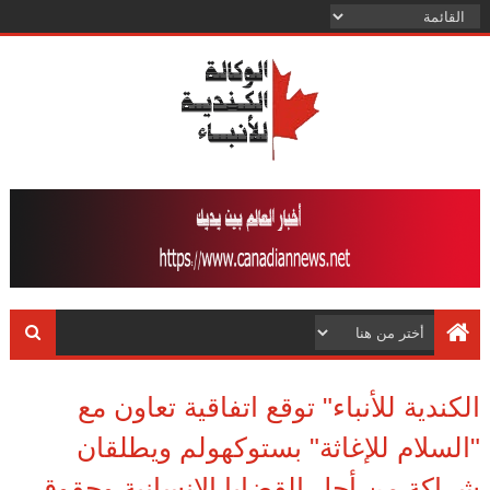
الكندية للأنباء" توقع اتفاقية تعاون مع
"السلام للإغاثة" بستوكهولم ويطلقان
شراكة من أجل القضايا الإنسانية وحقوق