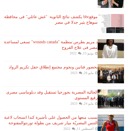
موقعbbc يكشف نتائج الثانوية: "غش عائلي" فى محافظة
سوهاج يثير جدلا في مصر
د.مريم بطرس:منظمة "wounds canada" تسعى لمساعدة
مصر فى علاج القروح
يونيو 13, 2022
بحضور فنانين ونجوم مجتمع إنطلاق حفل تكريم الرواد
مايو 26, 2023
الجالية المصرية بجورجيا تستقبل وفد دبلوماسى مصرى
رفيع المستوى
مايو 24, 2023
بسبب منعها من الحصول على تأشيرة كندا انسحاب لاعبة ​
التنس​ المصريّة ​ميار شريف​ من بطولة ​تورنتو​المفتوحة
أغسطس 11, 2022