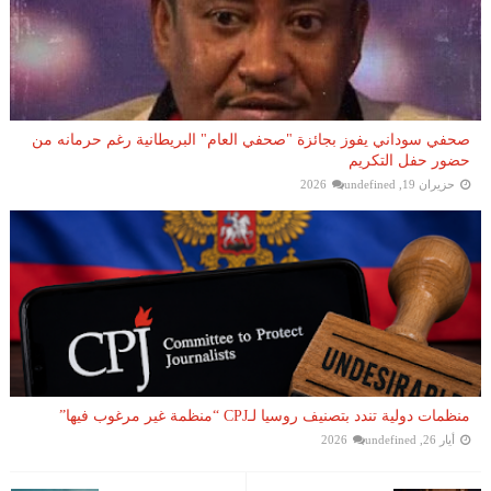
صحفي سوداني يفوز بجائزة "صحفي العام" البريطانية رغم حرمانه من
حضور حفل التكريم
حزيران 19, 2026
undefined
منظمات دولية تندد بتصنيف روسيا لـCPJ “منظمة غير مرغوب فيها”
أيار 26, 2026
undefined