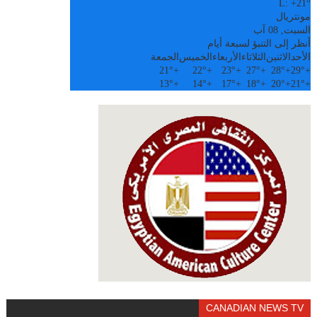
L:
+
21°
مونتريال
السبت, 08 آب
أنظر إلى التنبؤ لسبعة أيام
الأحد
الاثنين
الثلاثاء
الأربعاء
الخميس
الجمعة
21°
+
22°
+
23°
+
27°
+
28°
+
29°
+
13°
+
14°
+
17°
+
18°
+
20°
+
21°
+
CANADIAN NEWS TV