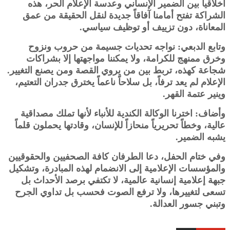
أخلاقياً بين الضمير الإنساني وعدسة الإعلام الحر، هذه
الشراكة تفتح أمامنا آفاقاً جديدة لنقل الحقيقة من عمق
المعاناة، دون تزييف أو توظيف سياسي.
وتابع الدبعي: نواجه تحديات جسيمة من حروب ونزوح
وخرق ممنهج للكرامة، ولا يمكننا مواجهتها إلا بشراكات
شجاعة كهذه، تربط بين من يروي القصة ومن يصنع التغيير.
الإعلام لم يعد ترفاً، بل سلاحاً ناعماً يخترق جدران التعتيم،
وينير عتمة القهر.
وأضاف: اخترنا الوكالة الكندية للأنباء لأنها تملك مصداقية
عالية، وخطاً تحريرياً منحازاً للإنسان، وقادتها يحملون قلماً
يشبه الضمير.
وفي ختام الحفل، دعا الطرفان كافة الصحفيين والحقوقيين
والمؤسسات الإعلامية إلى الانضمام لهذه المبادرة، وتشكيل
جبهة إعلامية إنسانية عالمية، لا تكتفي برصد الأحداث بل
تسعى لتغييرها، ولا ترفع الصوت فحسب بل تداوي الجرح
وتبني جسور العدالة.