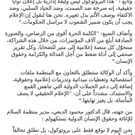
وتابع : "هذا البروتوكول ليس وثيقة إدارية بل إعلان نوايا
حقيقية، إنه صرخة ضد الصمت، وضد الحياد السلبي، وضد
الاكتفاء بوصف الألم بدل تغييره. نحن هنا لنقول إن الإعلام
يجب أن يكون ضمير الشعوب لا مراسل الحكومات.”
وأضاف الضبع: "الكلمة الحرة أقوى من الرصاص، والصورة
الصادقة أبلغ من آلاف المؤتمرات، من خلال هذه الشراكة،
سنحوّل كل منصة إعلامية إلى منبر للضحايا، وكل تقرير
صحفي إلى أداة ضغط من أجل العدالة والكرامة وحقوق
الإنسان.”
وأكد أن الوكالة ستطلق بالتعاون مع المنظمة ملفات
استقصائية وتغطيات ميدانية وتدريبات إعلامية وحقوقية،
إضافة إلى دعم الحملات الدولية التي تناهض القمع
والاستبداد، مشدداً على أن: "الإعلام الحقيقي لا يصف
المأساة، بل يغير نهايتها.”
من جهته، قال الدكتور محمود الدبعي، مدير منظمة السلام
للإغاثة وحقوق الإنسان الدولية بستكهولم :
نحن اليوم لا نوقع فقط على بروتوكول، بل نطلق تحالفاً