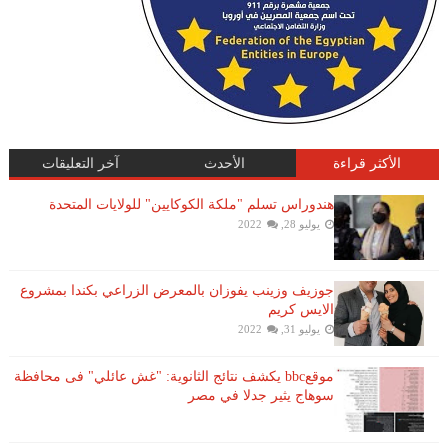
الأكثر قراءة
الأحدث
آخر التعليقات
هندوراس تسلم "ملكة الكوكايين" للولايات المتحدة
يوليو 28, 2022
جوزيف وزينب يفوزان بالمعرض الزراعي بكندا بمشروع
الايس كريم
يوليو 31, 2022
موقعbbc يكشف نتائج الثانوية: "غش عائلي" فى محافظة
سوهاج يثير جدلا في مصر