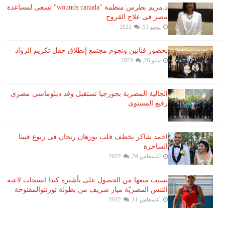
د.مريم بطرس:منظمة "wounds canada" تسعى لمساعدة
مصر فى علاج القروح
يونيو 13, 2022
بحضور فنانين ونجوم مجتمع إنطلاق حفل تكريم الرواد
مايو 26, 2023
الجالية المصرية بجورجيا تستقبل وفد دبلوماسى مصرى
رفيع المستوى
احمد شاكر يخطف قلب نورهان ريحان فى ربوع فيينا
الساحرة
أغسطس 29, 2022
بسبب منعها من الحصول على تأشيرة كندا انسحاب لاعبة ​
التنس​ المصريّة ​ميار شريف​ من بطولة ​تورنتو​المفتوحة
أغسطس 11, 2022