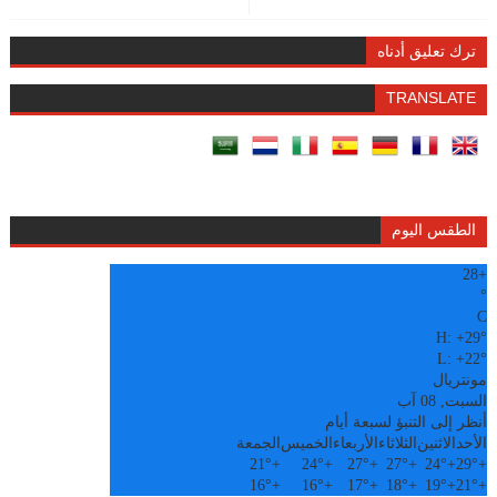
ترك تعليق أدناه
TRANSLATE
الطقس اليوم
28
+
°
C
H:
+
29°
L:
+
22°
مونتريال
السبت, 08 آب
أنظر إلى التنبؤ لسبعة أيام
الأحد
الاثنين
الثلاثاء
الأربعاء
الخميس
الجمعة
21°
+
24°
+
27°
+
27°
+
24°
+
29°
+
16°
+
16°
+
17°
+
18°
+
19°
+
21°
+