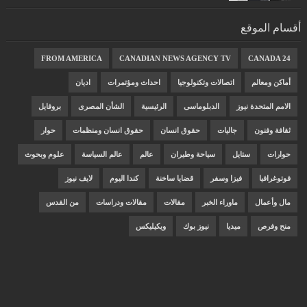
أقسام الموقع
FROM AMERICA
CANADIAN NEWS AGENCY TV
CANADA 24
أماكن ومعالم
اتصالات وتكنولوجيا
احداث ومؤتمرات
اديان
الامم المتحدة نيوز
الدبلوماسى
الرئيسية
الشأن المصرى
بروفايل
ثقافة وفنون
جاليات
حقوق انسان
حقوق انسان ومنظمات
حوار
حوارات
ستايل
سياحة وطيران
عالم
عالم السياسة
علوم وبحوث
فوتوغرافيا
فيزا وسفر
قضايا ساخنة
كندا اليوم
لايف نيوز
مال وأعمال
ماوراء الخبر
مقالات
مقالات ودراسات
من القدس
منح وفرص
ميديا
نيوز بوك
ويكيليكس