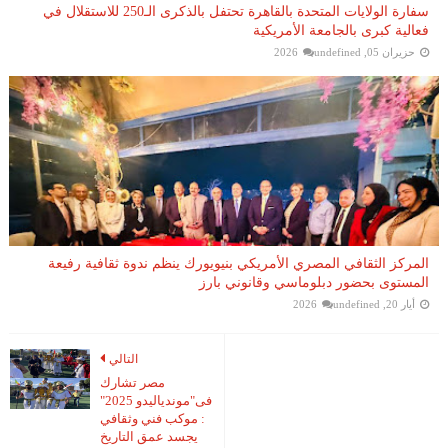
سفارة الولايات المتحدة بالقاهرة تحتفل بالذكرى الـ250 للاستقلال في
فعالية كبرى بالجامعة الأمريكية
حزيران 05, 2026
undefined
المركز الثقافي المصري الأمريكي بنيويورك ينظم ندوة ثقافية رفيعة
المستوى بحضور دبلوماسي وقانوني بارز
أيار 20, 2026
undefined
التالي
مصر تشارك
فى"موندياليدو 2025"
: موكب فني وثقافي
يجسد عمق التاريخ