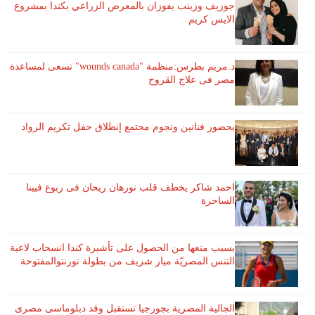
جوزيف وزينب يفوزان بالمعرض الزراعي بكندا بمشروع
الايس كريم
د.مريم بطرس:منظمة "wounds canada" تسعى لمساعدة
مصر فى علاج القروح
بحضور فنانين ونجوم مجتمع إنطلاق حفل تكريم الرواد
احمد شاكر يخطف قلب نورهان ريحان فى ربوع فيينا
الساحرة
بسبب منعها من الحصول على تأشيرة كندا انسحاب لاعبة ​
التنس​ المصريّة ​ميار شريف​ من بطولة ​تورنتو​المفتوحة
الجالية المصرية بجورجيا تستقبل وفد دبلوماسى مصرى