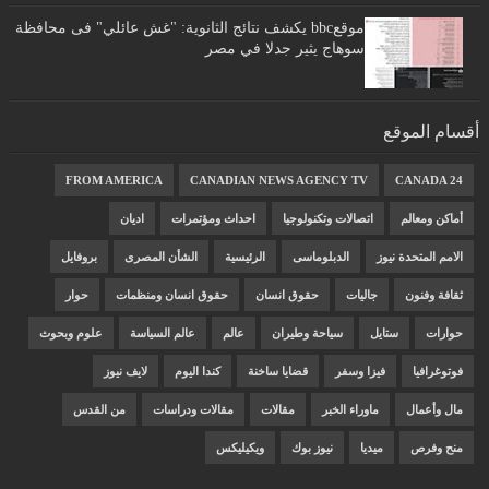
موقعbbc يكشف نتائج الثانوية: "غش عائلي" فى محافظة
سوهاج يثير جدلا في مصر
أقسام الموقع
FROM AMERICA
CANADIAN NEWS AGENCY TV
CANADA 24
أماكن ومعالم
اتصالات وتكنولوجيا
احداث ومؤتمرات
اديان
الامم المتحدة نيوز
الدبلوماسى
الرئيسية
الشأن المصرى
بروفايل
ثقافة وفنون
جاليات
حقوق انسان
حقوق انسان ومنظمات
حوار
حوارات
ستايل
سياحة وطيران
عالم
عالم السياسة
علوم وبحوث
فوتوغرافيا
فيزا وسفر
قضايا ساخنة
كندا اليوم
لايف نيوز
مال وأعمال
ماوراء الخبر
مقالات
مقالات ودراسات
من القدس
منح وفرص
ميديا
نيوز بوك
ويكيليكس