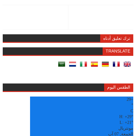
ترك تعليق أدناه
TRANSLATE
الطقس اليوم
29
+
°
C
H:
+
29°
L:
+
21°
مونتريال
الجمعة, 07 آب