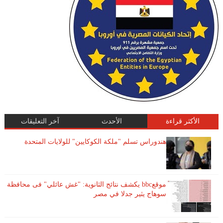
الأكثر قراءة
الأحدث
آخر التعليقات
هندوراس تسلم "ملكة الكوكايين" للولايات المتحدة
موقعbbc يكشف نتائج الثانوية: "غش عائلي" فى محافظة
سوهاج يثير جدلا في مصر