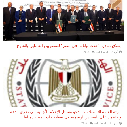
إطلاق مبادرة "حدث بياناتك في مصر" للمصريين العاملين بالخارج
آب 02, 2026
undefined
الهيئة العامة للاستعلامات تدعو وسائل الإعلام الأجنبية إلى تحري الدقة
والاعتماد على المصادر الرسمية في تغطية حادث ميناء دمياط
تموز 31, 2026
undefined