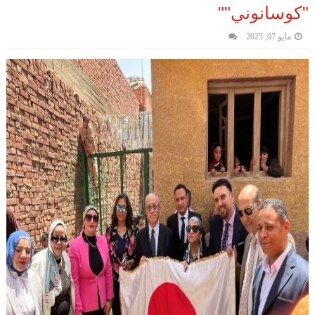
"كوسانوني""
مايو 07, 2025