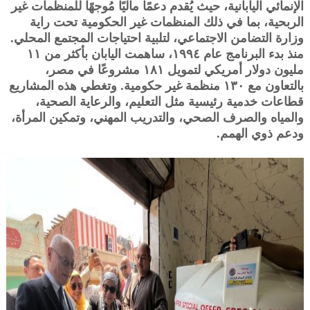
الإنمائي اليابانية، حيث يُقدم دعمًا ماليًا مُوجهًا للمنظمات غير
الربحية، بما في ذلك المنظمات غير الحكومية تحت راية
وزارة التضامن الاجتماعي، لتلبية احتياجات المجتمع المحلي.
منذ بدء البرنامج عام ١٩٩٤، ساهمت اليابان بأكثر من ١١
مليون دولار أمريكي لتمويل ١٨١ مشروعًا في مصر،
بالتعاون مع ١٣٠ منظمة غير حكومية. وتغطي هذه المشاريع
قطاعات خدمية رئيسية مثل التعليم، والرعاية الصحية،
والمياه والصرف الصحي، والتدريب المهني، وتمكين المرأة،
ودعم ذوي الهمم.