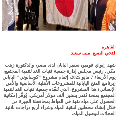
القاهرة
فتحي الضبع. منى سعيد
شهد إيواي فوميو، سفير اليابان لدى مصر، والدكتورة زينب
مكي، رئيس مجلس إدارة جمعية فتيات الغد لتنمية المجتمع،
يوم الأربعاء 7 مايو 2025، إتمام مشروع "كوسانوني" الياباني
(برنامج المنح اليابانية للمشروعات الأهلية الأساسية والأمن
الإنساني) هذا المشروع، الذي تُنفّذه جمعية فتيات الغد لتنمية
المجتمع بمنحة تُقدر بستين ألف دولار أمريكي، يُوفّر إمكانية
الحصول على مياه نقية في العياط بمحافظة الجيزة من
خلال إنشاء محطتين لتنقية المياه وشراء أربع دراجات ثلاثية
العجلات لتوصيل المياه.