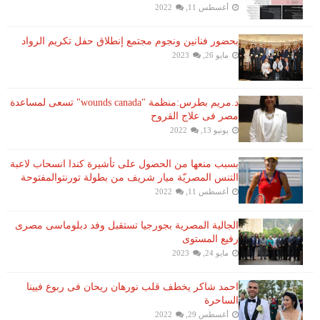
أغسطس 11, 2022
بحضور فنانين ونجوم مجتمع إنطلاق حفل تكريم الرواد
مايو 26, 2023
د.مريم بطرس:منظمة "wounds canada" تسعى لمساعدة
مصر فى علاج القروح
يونيو 13, 2022
بسبب منعها من الحصول على تأشيرة كندا انسحاب لاعبة ​
التنس​ المصريّة ​ميار شريف​ من بطولة ​تورنتو​المفتوحة
أغسطس 11, 2022
الجالية المصرية بجورجيا تستقبل وفد دبلوماسى مصرى
رفيع المستوى
مايو 24, 2023
احمد شاكر يخطف قلب نورهان ريحان فى ربوع فيينا
الساحرة
أغسطس 29, 2022