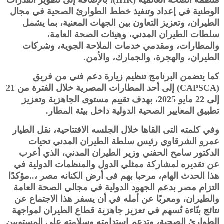
منظمة الصحة العالمية (IHR)، بالإضافة إلى تطوير القدرات
الوطنية في إعداد وتنفيذ خطط الطوارئ الصحية في مجال
الطيران، وتعزيز التعاون بين الجهات المعنية، بما يشمل
سلطات الطيران المدني، وهيئات الصحة العامة،
والمطارات، ومقدمي خدمات الملاحة الجوية، وشركات
الطيران، والهجرة، والجمارك، والأمن.
كما يتضمن البرنامج تنظيم زيارة دعم فني من فريق
(CAPSCA) إلى أحد المطارات المصرية خلال الفترة من 21
إلى 22 مايو 2025، بهدف تقييم مستوى الجاهزية وتعزيز
تطبيق المعايير الصحية الدولية داخل بيئة المطار.
وفي كلمته التى القاها خلال الجلسه الافتتاحية، نقل الطيار
عمرو الشرقاوي رئيس سلطة الطيران المدني تحيات
الدكتور سامح الحفني وزير الطيران المدني، الذي أعرب
عن تقديره لمشاركة ممثلي الدول والمنظمات الدولية في
هذا الحدث الهام، مرحبا بهم فى أرض الكنانه مصر ،..مؤكدًا
التزام مصر بدعم الجهود الدولية في مجالي الصحة العامة
والطيران، ومعربًا عن أمله في أن يسفر هذا الاجتماع عن
نتائج بنّاءة تُسهم في تعزيز جاهزية قطاع الطيران لمواجهة
الطوارئ الصحية، وتدعم استدامته وسلامته على المستويين