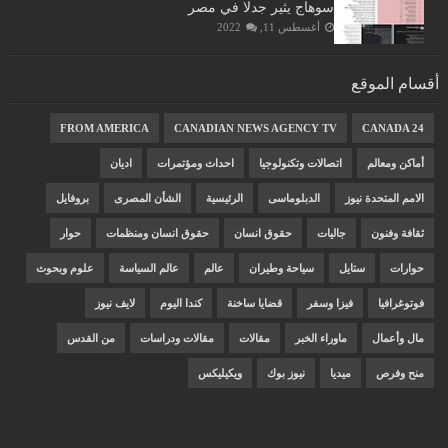
سوهاج يثير جدلا في مصر
أغسطس 11, 2022
أقسام الموقع
FROM AMERICA
CANADIAN NEWS AGENCY TV
CANADA 24
أماكن ومعالم
اتصالات وتكنولوجيا
احداث ومؤتمرات
اديان
الامم المتحدة نيوز
الدبلوماسى
الرئيسية
الشأن المصرى
بروفايل
ثقافة وفنون
جاليات
حقوق انسان
حقوق انسان ومنظمات
حوار
حوارات
ستايل
سياحة وطيران
عالم
عالم السياسة
علوم وبحوث
فوتوغرافيا
فيزا وسفر
قضايا ساخنة
كندا اليوم
لايف نيوز
مال وأعمال
ماوراء الخبر
مقالات
مقالات ودراسات
من القدس
منح وفرص
ميديا
نيوز بوك
ويكيليكس