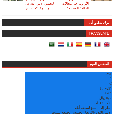
الأوروبي في مجالات
لتحقيق الأمن الغذائي
الطاقة المتجددة
والتنوع الاقتصادي
ترك تعليق أدناه
TRANSLATE
الطقس اليوم
28
+
°
C
H:
+
29°
L:
+
20°
مونتريال
الأحد, 09 آب
أنظر إلى التنبؤ لسبعة أيام
الاثنين
الثلاثاء
الأربعاء
الخميس
الجمعة
السبت