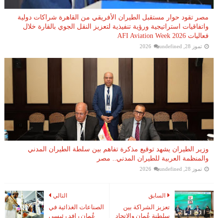
مصر تقود حوار مستقبل الطيران الأفريقي من القاهرة شراكات دولية
واتفاقيات استراتيجية ورؤية تنفيذية لتعزيز النقل الجوي بالقارة خلال
فعاليات AFI Aviation Week 2026
تموز 28, 2026
undefined
وزير الطيران يشهد توقيع مذكرة تفاهم بين سلطة الطيران المدني
والمنظمة العربية للطيران المدني.. مصر
تموز 28, 2026
undefined
السابق
التالي
تعزيز الشراكة بين
الصناعات الغذائية في
سلطنة عُمان والاتحاد
عُمان رافد رئيسي