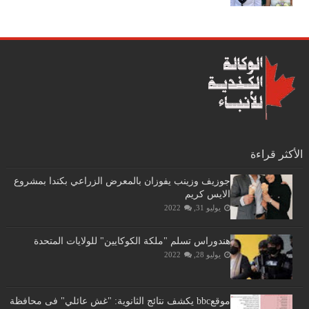
الأكثر قراءة
جوزيف وزينب يفوزان بالمعرض الزراعي بكندا بمشروع
الايس كريم
يوليو 31, 2022
هندوراس تسلم "ملكة الكوكايين" للولايات المتحدة
يوليو 28, 2022
موقعbbc يكشف نتائج الثانوية: "غش عائلي" فى محافظة