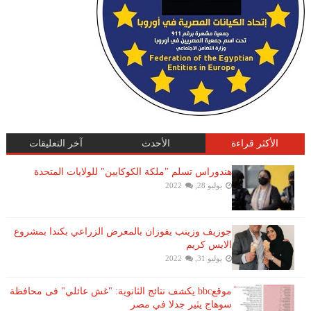
الأكثر قراءة
الأحدث
آخر التعليقات
هندوراس تسلم "ملكة الكوكايين" للولايات المتحدة
يوليو 28, 2022
جوزيف وزينب يفوزان بالمعرض الزراعي بكندا بمشروع
الايس كريم
يوليو 31, 2022
موقعbbc يكشف نتائج الثانوية: "غش عائلي" فى محافظة
سوهاج يثير جدلا في مصر