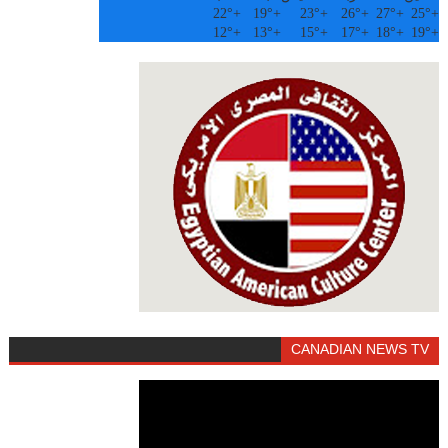
22°
+
19°
+
23°
+
26°
+
27°
+
25°
+
12°
+
13°
+
15°
+
17°
+
18°
+
19°
+
CANADIAN NEWS TV