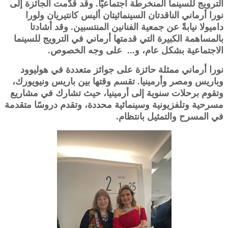
الترويج للسينما المنخرطة اجتماعيًا. وقد قدّمت الجائزة إلى
نورا أرماني الناقدتان السينمائيتان أليس كانتيريان ولورا
داميولا نيابةً عن جمعية الفنانين المنتسبين. وقد أشادتا
بالمساهمة الكبيرة التي قدمتها أرماني في الترويج للسينما
الاجتماعية بشكل عام، و... على وجه الخصوص.
نورا أرماني ممثلة حائزة على جوائز متعددة في هوليوود
وباريس ومصر وأرمينيا. تقسم وقتها بين باريس ونيويورك،
وتقوم برحلات سنوية إلى أرمينيا، حيث تشارك في مشاريع
مسرحية وتلفزيونية وسينمائية محددة، وتقدم دروسًا متقدمة
في المسرح والتمثيل بانتظام.