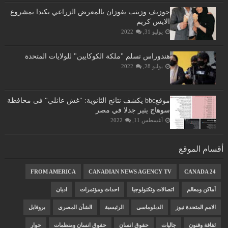
جوزيف وزينب يفوزان بالمعرض الزراعي بكندا بمشروع
الايس كريم
يوليو 31, 2022
هندوراس تسلم "ملكة الكوكايين" للولايات المتحدة
يوليو 28, 2022
موقعbbc يكشف نتائج الثانوية: "غش عائلي" فى محافظة
سوهاج يثير جدلا في مصر
أغسطس 11, 2022
أقسام الموقع
FROM AMERICA
CANADIAN NEWS AGENCY TV
CANADA 24
أماكن ومعالم
اتصالات وتكنولوجيا
احداث ومؤتمرات
اديان
الامم المتحدة نيوز
الدبلوماسى
الرئيسية
الشأن المصرى
بروفايل
ثقافة وفنون
جاليات
حقوق انسان
حقوق انسان ومنظمات
حوار