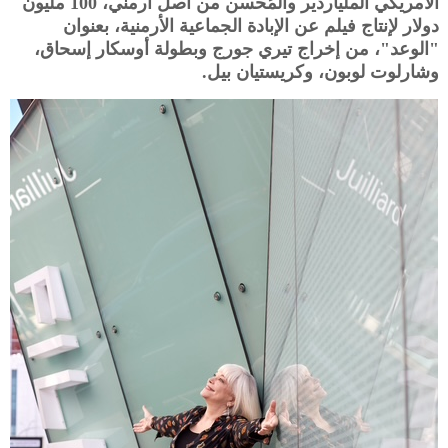
الأمريكي الملياردير والمُحسن من أصل أرمني، 100 مليون
دولار لإنتاج فيلم عن الإبادة الجماعية الأرمنية، بعنوان
"الوعد"، من إخراج تيري جورج وبطولة أوسكار إسحاق،
وشارلوت لوبون، وكريستيان بيل.