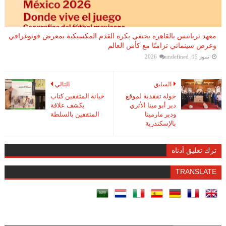
معهد ثربانتس بالقاهرة يحتفي بكرة القدم المكسيكية بمعرض فوتوغرافي
وعرض سينمائي تزامنًا مع كأس العالم
تموز 15, 2026
undefined
السابق
التالي
جولة تفقدية لموقع
خيانة المثقفين كتاب
دير أبو مينا الأثري
يكشف علاقة
ودير مارمينا
المثقفين بالسلطة
بالإسكندرية
ترك تعليق أدناه
TRANSLATE