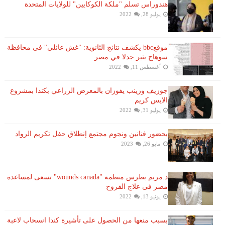
هندوراس تسلم "ملكة الكوكايين" للولايات المتحدة
يوليو 28, 2022
موقعbbc يكشف نتائج الثانوية: "غش عائلي" فى محافظة
سوهاج يثير جدلا في مصر
أغسطس 11, 2022
جوزيف وزينب يفوزان بالمعرض الزراعي بكندا بمشروع
الايس كريم
يوليو 31, 2022
بحضور فنانين ونجوم مجتمع إنطلاق حفل تكريم الرواد
مايو 26, 2023
د.مريم بطرس:منظمة "wounds canada" تسعى لمساعدة
مصر فى علاج القروح
يونيو 13, 2022
بسبب منعها من الحصول على تأشيرة كندا انسحاب لاعبة ​