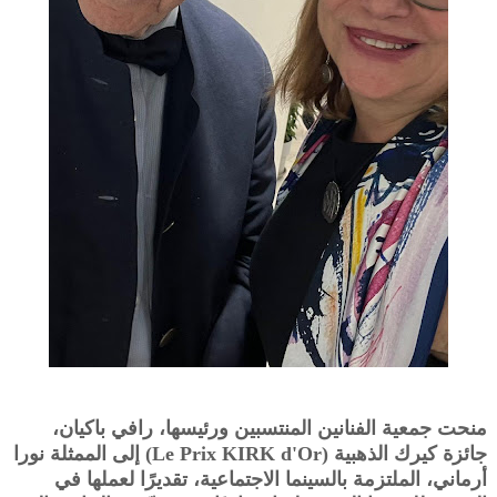
منحت جمعية الفنانين المنتسبين ورئيسها، رافي باكيان،
جائزة كيرك الذهبية (Le Prix KIRK d'Or) إلى الممثلة نورا
أرماني، الملتزمة بالسينما الاجتماعية، تقديرًا لعملها في