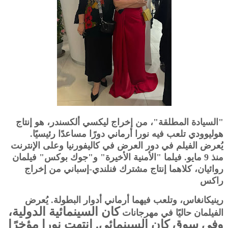
"السيادة المطلقة"، من إخراج ليكسي ألكسندر، هو إنتاج
هوليوودي تلعب فيه نورا أرماني دورًا مساعدًا رئيسيًا.
يُعرض الفيلم في دور العرض في كاليفورنيا وعلى الإنترنت
منذ 9 مايو. فيلما "الأمنية الأخيرة" و"جوك بوكس" فيلمان
روائيان، كلاهما إنتاج مشترك فنلندي-إسباني من إخراج
راكس
رينيكانغاس، وتلعب فيهما أرماني أدوار البطولة. يُعرض
كان السينمائية الدولية،
الفيلمان حاليًا في مهرجانات
وفي سوق كان السينمائي. انتهت نورا مؤخرًا