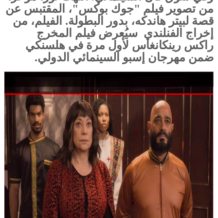
من تصوير فيلم "جوك بوكس"، المقتبس عن
قصة لبيتر هاندكه، بدور البطولة. الفيلم، من
إخراج الفنلندي سيُعرض فيلم المخرج
راكس رينكانغاس لأول مرة في هلسنكي
ضمن مهرجان إسبو السينمائي الدولي.