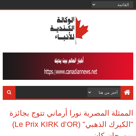
الممثلة المصرية نورا أرماني تتوج بجائزة
"الكيرك الذهبي" (Le Prix KIRK d’OR)
بمهرجان كان