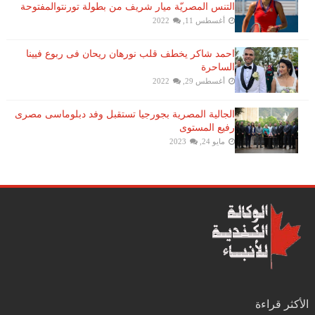
التنس​ المصريّة ​ميار شريف​ من بطولة ​تورنتو​المفتوحة
أغسطس 11, 2022
احمد شاكر يخطف قلب نورهان ريحان فى ربوع فيينا
الساحرة
أغسطس 29, 2022
الجالية المصرية بجورجيا تستقبل وفد دبلوماسى مصرى
رفيع المستوى
مايو 24, 2023
الأكثر قراءة