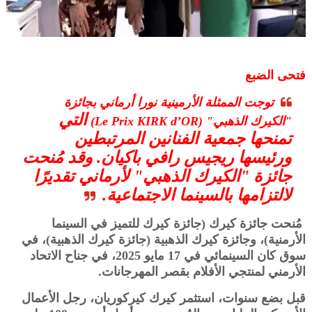
فتحى الضبع
توجت الممثلة الأرمينية نورا أرماني بجائزة
التي
"الكيرك الذهبي" (Le Prix KIRK d’OR)
تمنحها جمعية الفنانين المرتبطين
ورئيسها ريجيس رافي باكيان. وقد مُنحت
جائزة "الكيرك الذهبي" لأرماني تقديرًا
لالتزامها بالسينما الاجتماعية.
مُنحت جائزة كيرك (جائزة كيرك للتميز في السينما
الأرمنية)، وجائزة كيرك الذهبية (جائزة كيرك الذهبية)، في
سوق كان السينمائي في 17 مايو 2025، في جناح الاتحاد
الأرمني لمنتجي الأفلام بقصر المهرجانات.
قبل بضع سنوات، استثمر كيرك كيركوريان، رجل الأعمال