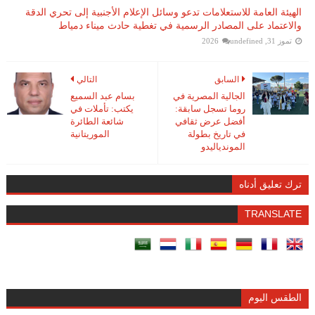
الهيئة العامة للاستعلامات تدعو وسائل الإعلام الأجنبية إلى تحري الدقة
والاعتماد على المصادر الرسمية في تغطية حادث ميناء دمياط
تموز 31, 2026
undefined
السابق
التالي
الجالية المصرية في
بسام عبد السميع
روما تسجل سابقة:
يكتب: تأملات في
أفضل عرض ثقافي
شائعة الطائرة
في تاريخ بطولة
الموريتانية
الموندياليدو
ترك تعليق أدناه
TRANSLATE
الطقس اليوم