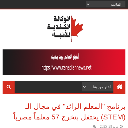
برنامج "المعلم الرائد" في مجال الـ
(STEM) يحتفل بتخرج 57 معلماً مصرياً
مايو 28, 2025