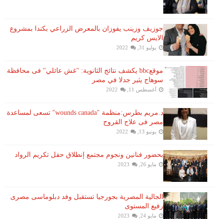
جوزيف وزينب يفوزان بالمعرض الزراعي بكندا بمشروع
الايس كريم
يوليو 31, 2022
موقعbbc يكشف نتائج الثانوية: "غش عائلي" فى محافظة
سوهاج يثير جدلا في مصر
أغسطس 11, 2022
د.مريم بطرس:منظمة "wounds canada" تسعى لمساعدة
مصر فى علاج القروح
يونيو 13, 2022
بحضور فنانين ونجوم مجتمع إنطلاق حفل تكريم الرواد
مايو 26, 2023
الجالية المصرية بجورجيا تستقبل وفد دبلوماسى مصرى
رفيع المستوى
مايو 24, 2023