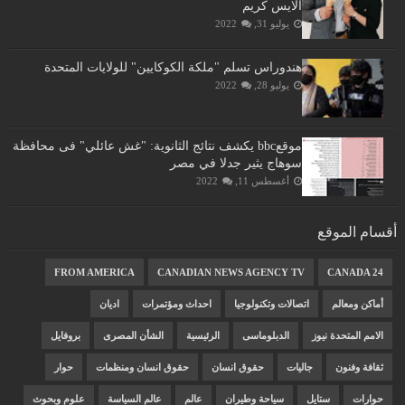
الايس كريم
يوليو 31, 2022
هندوراس تسلم "ملكة الكوكايين" للولايات المتحدة
يوليو 28, 2022
موقعbbc يكشف نتائج الثانوية: "غش عائلي" فى محافظة
سوهاج يثير جدلا في مصر
أغسطس 11, 2022
أقسام الموقع
FROM AMERICA
CANADIAN NEWS AGENCY TV
CANADA 24
أماكن ومعالم
اتصالات وتكنولوجيا
احداث ومؤتمرات
اديان
الامم المتحدة نيوز
الدبلوماسى
الرئيسية
الشأن المصرى
بروفايل
ثقافة وفنون
جاليات
حقوق انسان
حقوق انسان ومنظمات
حوار
حوارات
ستايل
سياحة وطيران
عالم
عالم السياسة
علوم وبحوث