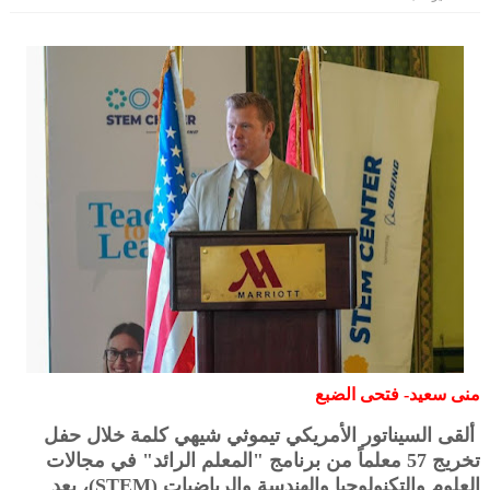
منى سعيد- فتحى الضبع
ألقى السيناتور الأمريكي تيموثي شيهي كلمة خلال حفل
تخريج 57 معلماً من برنامج "المعلم الرائد" في مجالات
العلوم والتكنولوجيا والهندسة والرياضيات (STEM)، يعد