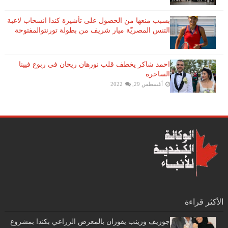
بسبب منعها من الحصول على تأشيرة كندا انسحاب لاعبة ​
التنس​ المصريّة ​ميار شريف​ من بطولة ​تورنتو​المفتوحة
احمد شاكر يخطف قلب نورهان ريحان فى ربوع فيينا
الساحرة
أغسطس 29, 2022
الأكثر قراءة
جوزيف وزينب يفوزان بالمعرض الزراعي بكندا بمشروع