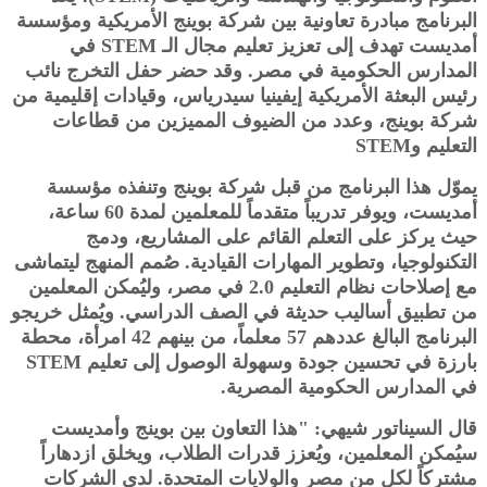
البرنامج مبادرة تعاونية بين شركة بوينج الأمريكية ومؤسسة
أمديست تهدف إلى تعزيز تعليم مجال الـ STEM في
المدارس الحكومية في مصر. وقد حضر حفل التخرج نائب
رئيس البعثة الأمريكية إيفينيا سيدرياس، وقيادات إقليمية من
شركة بوينج، وعدد من الضيوف المميزين من قطاعات
التعليم وSTEM
يموّل هذا البرنامج من قبل شركة بوينج وتنفذه مؤسسة
أمديست، ويوفر تدريباً متقدماً للمعلمين لمدة 60 ساعة،
حيث يركز على التعلم القائم على المشاريع، ودمج
التكنولوجيا، وتطوير المهارات القيادية. صُمم المنهج ليتماشى
مع إصلاحات نظام التعليم 2.0 في مصر، وليُمكن المعلمين
من تطبيق أساليب حديثة في الصف الدراسي. ويُمثل خريجو
البرنامج البالغ عددهم 57 معلماً، من بينهم 42 امرأة، محطة
بارزة في تحسين جودة وسهولة الوصول إلى تعليم STEM
في المدارس الحكومية المصرية.
قال السيناتور شيهي: "هذا التعاون بين بوينج وأمديست
سيُمكن المعلمين، ويُعزز قدرات الطلاب، ويخلق ازدهاراً
مشتركاً لكل من مصر والولايات المتحدة. لدى الشركات