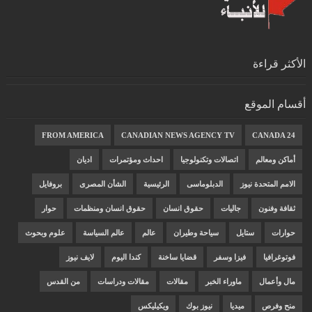
الأكثر قراءة
أقسام الموقع
FROM AMERICA
CANADIAN NEWS AGENCY TV
CANADA 24
أماكن ومعالم
اتصالات وتكنولوجيا
احداث ومؤتمرات
اديان
الامم المتحدة نيوز
الدبلوماسى
الرئيسية
الشأن المصرى
بروفايل
ثقافة وفنون
جاليات
حقوق انسان
حقوق انسان ومنظمات
حوار
حوارات
ستايل
سياحة وطيران
عالم
عالم السياسة
علوم وبحوث
فوتوغرافيا
فيزا وسفر
قضايا ساخنة
كندا اليوم
لايف نيوز
مال وأعمال
ماوراء الخبر
مقالات
مقالات ودراسات
من القدس
منح وفرص
ميديا
نيوز بوك
ويكيليكس