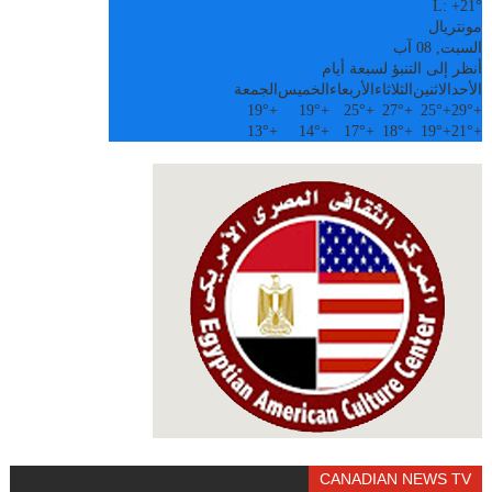
L:
+
21°
مونتريال
السبت, 08 آب
أنظر إلى التنبؤ لسبعة أيام
الأحد
الاثنين
الثلاثاء
الأربعاء
الخميس
الجمعة
19°
+
19°
+
25°
+
27°
+
25°
+
29°
+
13°
+
14°
+
17°
+
18°
+
19°
+
21°
+
CANADIAN NEWS TV