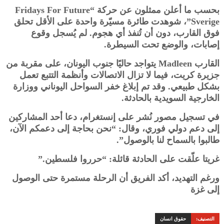
بحسب ما أعلن ممثلون عن حركة “Fridays For Future
Sverige”، شوهدت طائرة مسيّرة واحدة على الأقل تحلق
فوق القارب، دون أن تُنفذ أي هجوم. لم يُسجل وقوع
إصابات، والوضع تحت السيطرة.
القارب Madleen يتواجد حاليًا جنوب اليونان، على مقربة من
جزيرة كريت، فيما لا تزال الاتصالات وأنظمة التتبع تعمل
بشكل طبيعي. وقد تم إبلاغ خفر السواحل اليوناني ووزارة
الخارجية السويدية بالحادثة.
في تسجيل مصور نُشر على إنستغرام، دعا أحد المشاركين
إلى دعم دولي فوري، وقال: “نحن بحاجة إلى دعمكم الآن،
طالبوا بالسماح لنا بالوصول”.
غريتا علّقت على الحادثة قائلة: “حرروا فلسطين.”
ورغم التهديد، أكد الفريق أن الرحلة مستمرة حتى الوصول
إلى غزة
التصنيف:
حقوق انسان