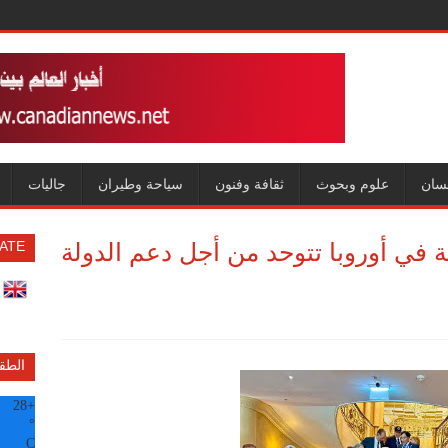
سان
علوم وبحوث
ثقافة وفنون
سياحة وطيران
جاليات
ة في أوروبا تتوحد من أجل دعم الدولة
ATE
الطق
28
+
°
C