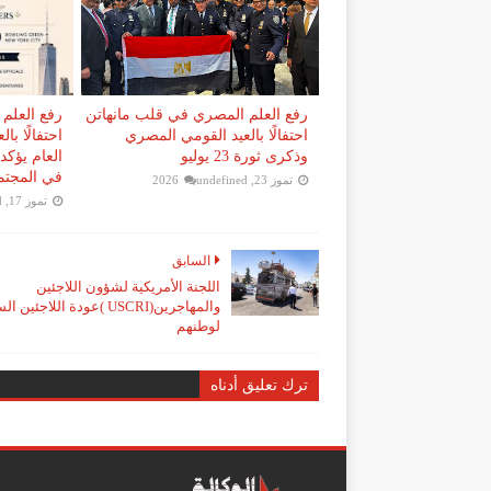
رفع العلم المصري في قلب مانهاتن
رفع العلم
احتفالًا بالعيد القومي المصري
احتفالًا با
وذكرى ثورة 23 يوليو
العام يؤكد 
في المجتم
تموز 23, 2026
undefined
تموز 17, 2026
d
السابق
اللجنة الأمريكية لشؤون اللاجئين
والمهاجرين(USCRI )عودة اللاجئي
لوطنهم
ترك تعليق أدناه