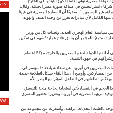
دولة المصرية تولي اهتمامًا كبيرًا بأبنائها في الخارج،
 TV
عد شركاء استراتيجيين في صياغة صورة مصر الحديثة. وقال:
راؤه غير الرسميين"، مضيفًا أن السفارة المصرية في فيينا
دعمها الكامل لأي مبادرات تعزز من وحدة الصف والهوية
سي بمناسبة العام الهجري الجديد، وتحيات كل من وزير
رج، متمنيًا للمؤتمر أن يحقق نتائج عملية تُسهم في تمكين
أطلقتها الدولة لدعم المصريين بالخارج، مؤكدًا اهتمام
وإشراكهم في جهود التنمية.
ت المصريين في أوروبا، عن سعادته بانعقاد المؤتمر في
 بين المشاركين. وأوضح أن هذا اللقاء يشكل انطلاقة جديدة
 ويعكس تطلعاتهم في التفاعل المؤثر مع الوطن الأم.
ا الحجم في النمسا، يأتي استجابة لحاجة ملحة للتنسيق
لتوحيد الرؤية المصرية في أوروبا، وتعزيز الحضور المصري
EWS
فتوحة ناقشت التحديات الراهنة، وأسفرت عن مجموعة من