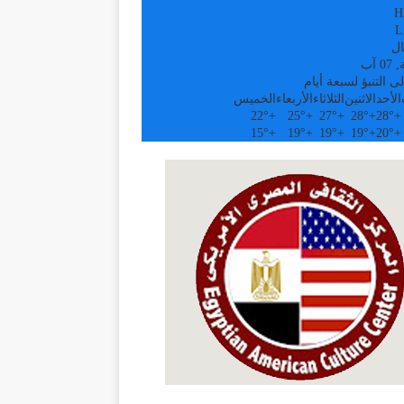
H
L
ال
 آب
ى التنبؤ لسبعة أيام
الأحد
الاثنين
الثلاثاء
الأربعاء
الخميس
22°
+
25°
+
27°
+
28°
+
28°
+
15°
+
19°
+
19°
+
19°
+
20°
+