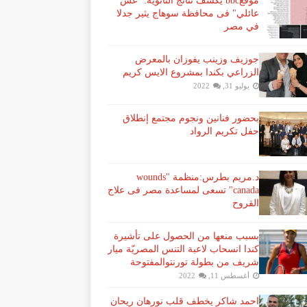
موقعbbc يكشف نتائج الثانوية: "غش
عائلي" فى محافظة سوهاج يثير جدلا
في مصر
جوزيف وزينب يفوزان بالمعرض
الزراعي بكندا بمشروع الايس كريم
يوليو 31, 2022
بحضور فنانين ونجوم مجتمع إنطلاق
حفل تكريم الرواد
د.مريم بطرس:منظمة "wounds
canada" تسعى لمساعدة مصر فى علاج
القروح
بسبب منعها من الحصول على تأشيرة
كندا انسحاب لاعبة ​التنس​ المصريّة ​ميار
شريف​ من بطولة ​تورنتو​المفتوحة
أغسطس 11, 2022
احمد شاكر يخطف قلب نورهان ريحان