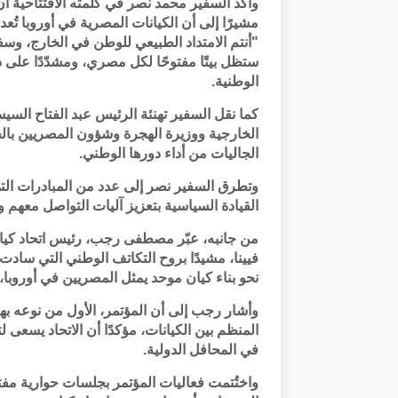
وأكد السفير محمد نصر في كلمته الافتتاحية أن ال
مشيرًا إلى أن الكيانات المصرية في أوروبا تُ
"أنتم الامتداد الطبيعي للوطن في الخارج، وسف
ستظل بيتًا مفتوحًا لكل مصري، ومشدّدًا على 
الوطنية.
كما نقل السفير تهنئة الرئيس عبد الفتاح السي
الخارجية ووزيرة الهجرة وشؤون المصريين بالخا
الجاليات من أداء دورها الوطني.
وتطرق السفير نصر إلى عدد من المبادرات التي 
القيادة السياسية بتعزيز آليات التواصل معهم 
من جانبه، عبّر مصطفى رجب، رئيس اتحاد كيانا
فيينا، مشيدًا بروح التكاتف الوطني التي سادت
نحو بناء كيان موحد يمثل المصريين في أوروبا،
وأشار رجب إلى أن المؤتمر، الأول من نوعه بهذ
المنظم بين الكيانات، مؤكدًا أن الاتحاد يسعى 
في المحافل الدولية.
واختُتمت فعاليات المؤتمر بجلسات حوارية م