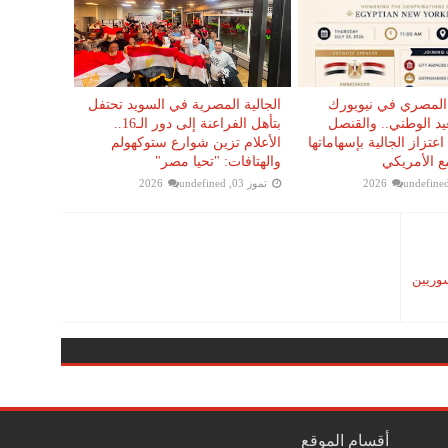
 المصري في نيويورك
الجالية المصرية في السويد تحتفل
لعيد الوطني.. والقنصل
بتأهل الفراعنة إلى دور الـ16..
اعتزاز الجالية بإسهاماتها
الأعلام تزين شوارع ستوكهولم
ع الأمريكي
والهتافات: "تحيا مصر"
undefine
تموز 03, 2026
undefined
ن السوريين
أقسام الموقع