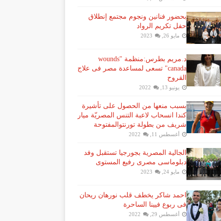
بحضور فنانين ونجوم مجتمع إنطلاق
حفل تكريم الرواد
مايو 26, 2023
د.مريم بطرس:منظمة "wounds
canada" تسعى لمساعدة مصر فى علاج
القروح
يونيو 13, 2022
بسبب منعها من الحصول على تأشيرة
كندا انسحاب لاعبة ​التنس​ المصريّة ​ميار
شريف​ من بطولة ​تورنتو​المفتوحة
أغسطس 11, 2022
الجالية المصرية بجورجيا تستقبل وفد
دبلوماسى مصرى رفيع المستوى
مايو 24, 2023
احمد شاكر يخطف قلب نورهان ريحان
فى ربوع فيينا الساحرة
أغسطس 29, 2022