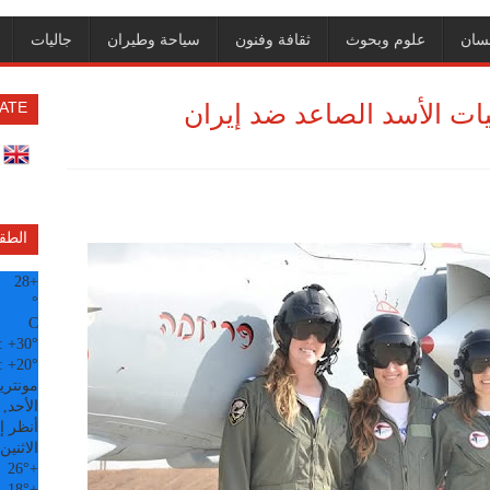
سان
علوم وبحوث
ثقافة وفنون
سياحة وطيران
جاليات
يات الأسد الصاعد ضد إيران
ATE
الطق
28
+
°
C
:
+
30°
:
+
20°
مونتري
الأحد, 09 آب
أنظر إل
الاثنين
26°
+
18°
+