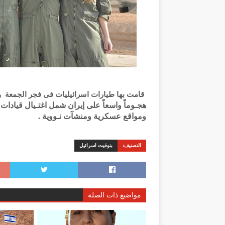
قامت بها طيارات اسرائيليات فى فجر الجمعة و
هجـوماً واسعاً على إيران شمل اغتـيال قيادا
ومواقع عسكرية ومنشآت نـووية .
التصنيف:
بتوقيت اسرائيل
مواضيع ذات الصلة