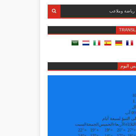
رياضة وملاعب
TRANSL
س اليوم
H
L
ال
ى التنبؤ لسبعة أيام
الثلاثاء
الأربعاء
الخميس
الجمعة
السبت
22°
+
19°
+
19°
+
20°
+
27°
+
14°
+
13°
+
14°
+
17°
+
18°
+