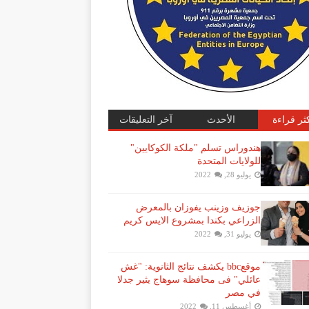
كثر قراءة
الأحدث
آخر التعليقات
هندوراس تسلم "ملكة الكوكايين"
للولايات المتحدة
يوليو 28, 2022
جوزيف وزينب يفوزان بالمعرض
الزراعي بكندا بمشروع الايس كريم
يوليو 31, 2022
موقعbbc يكشف نتائج الثانوية: "غش
عائلي" فى محافظة سوهاج يثير جدلا
في مصر
أغسطس 11, 2022