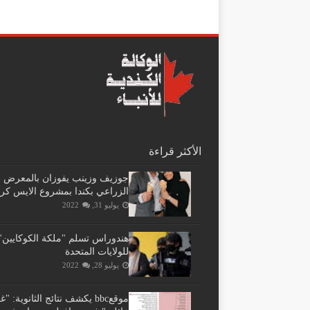
الأكثر قراءة
جوزيف وزينب يفوزان بالمعرض
الزراعي بكندا بمشروع الايس كر
يوليو 31, 2022
هندوراس تسلم "ملكة الكوكايين"
للولايات المتحدة
يوليو 28, 2022
موقعbbc يكشف نتائج الثانوية: 