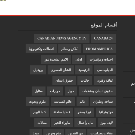
أقسام الموقع
CANADIAN NEWS AGENCY TV
CANADA 24
FROM AMERICA
أماكن ومعالم
اتصالات وتكنولوجيا
احداث ومؤتمرات
اديان
الامم المتحدة نيوز
الدبلوماسى
الرئيسية
الشأن المصرى
بروفايل
ثقافة وفنون
جاليات
حقوق انسان
يم
حقوق انسان ومنظمات
حوار
حوارات
ستايل
سياحة وطيران
عالم
عالم السياسة
علوم وبحوث
فوتوغرافيا
فيزا وسفر
قضايا ساخنة
كندا اليوم
لايف نيوز
مال وأعمال
ماوراء الخبر
مقالات
"غش
مقالات ودراسات
من القدس
منح وفرص
ميديا