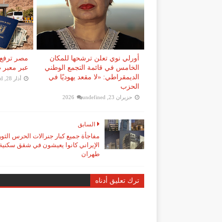
أورلي نوي تعلن ترشحها للمكان
مصر ترفع 
الخامس في قائمة التجمع الوطني
عبر معبر طابا إلى 0
الديمقراطي: «لا مقعد يهوديًا في
أذار 28, 2026
ed
الحزب
حزيران 23, 2026
undefined
السابق
مفاجأة جميع كبار جنرالات الحرس الثو
الإيراني كانوا يعيشون في شقق سكني
طهران
ترك تعليق أدناه