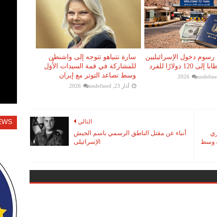
رسوم دخول الإسرائيليين
سارة نتنياهو تتوجه إلى واشنطن
12 دولارًا للفرد
للمشاركة في قمة السيدات الأُوَل
وسط تصاعد التوتر مع إيران
undefin
أذار 23, 2026
undefined
EWS
التالي
ري
أنباء عن مقتل الناطق الرسمي باسم الجيش
ة وسط
الإسرائيلى