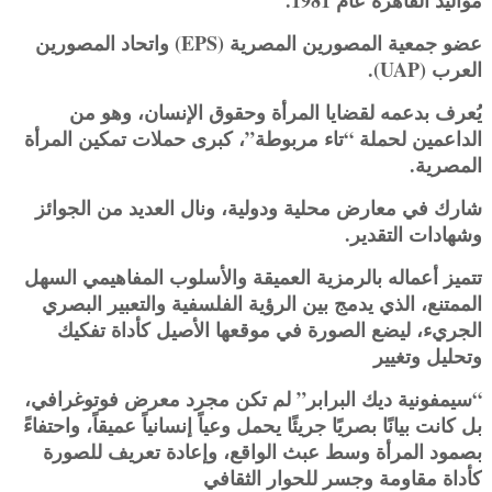
مواليد القاهرة عام 1981.
عضو جمعية المصورين المصرية (EPS) واتحاد المصورين
العرب (UAP).
يُعرف بدعمه لقضايا المرأة وحقوق الإنسان، وهو من
الداعمين لحملة “تاء مربوطة”، كبرى حملات تمكين المرأة
المصرية.
شارك في معارض محلية ودولية، ونال العديد من الجوائز
وشهادات التقدير.
تتميز أعماله بالرمزية العميقة والأسلوب المفاهيمي السهل
الممتنع، الذي يدمج بين الرؤية الفلسفية والتعبير البصري
الجريء، ليضع الصورة في موقعها الأصيل كأداة تفكيك
وتحليل وتغيير
“سيمفونية ديك البرابر” لم تكن مجرد معرض فوتوغرافي،
بل كانت بيانًا بصريًا جريئًا يحمل وعياً إنسانياً عميقاً، واحتفاءً
بصمود المرأة وسط عبث الواقع، وإعادة تعريف للصورة
كأداة مقاومة وجسر للحوار الثقافي