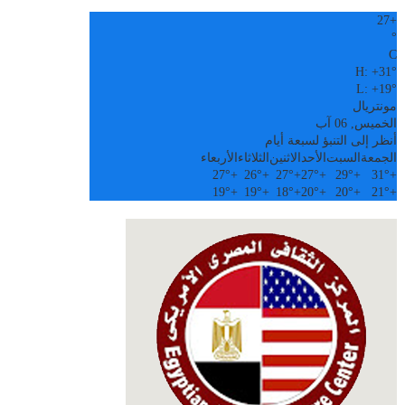
27
+
°
C
H:
+
31°
L:
+
19°
مونتريال
الخميس, 06 آب
أنظر إلى التنبؤ لسبعة أيام
الجمعة
السبت
الأحد
الاثنين
الثلاثاء
الأربعاء
27°
+
26°
+
27°
+
27°
+
29°
+
31°
+
19°
+
19°
+
18°
+
20°
+
20°
+
21°
+