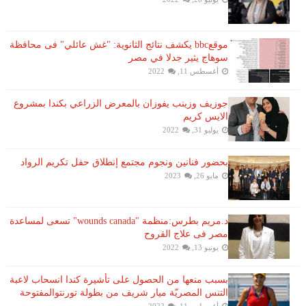
موقعbbc يكشف نتائج الثانوية: "غش عائلي" فى محافظة
سوهاج يثير جدلا في مصر
أغسطس 11, 2022
جوزيف وزينب يفوزان بالمعرض الزراعي بكندا بمشروع
الايس كريم
يوليو 31, 2022
بحضور فنانين ونجوم مجتمع إنطلاق حفل تكريم الرواد
مايو 26, 2023
د.مريم بطرس:منظمة "wounds canada" تسعى لمساعدة
مصر فى علاج القروح
يونيو 13, 2022
بسبب منعها من الحصول على تأشيرة كندا انسحاب لاعبة ​
التنس​ المصريّة ​ميار شريف​ من بطولة ​تورنتو​المفتوحة