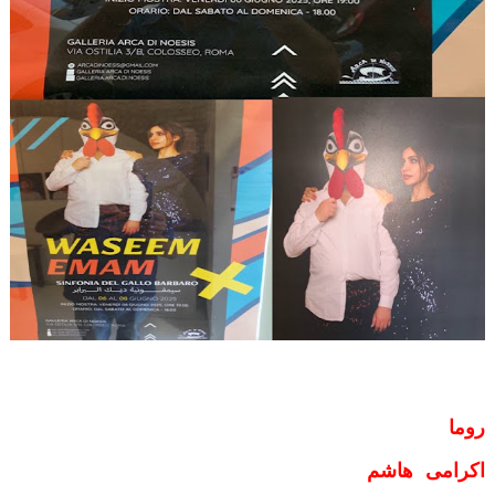
روما
اكرامى هاشم