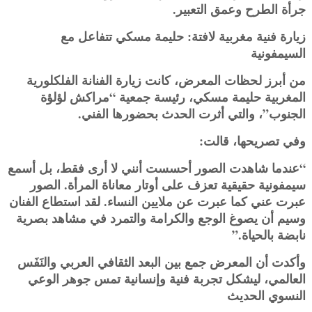
جرأة الطرح وعمق التعبير.
زيارة فنية مغربية لافتة: حليمة مسكي تتفاعل مع
السيمفونية
من أبرز لحظات المعرض، كانت زيارة الفنانة الفلكلورية
المغربية حليمة مسكي، رئيسة جمعية “مراكش لؤلؤة
الجنوب”، والتي أثرت الحدث بحضورها الفني.
وفي تصريحها، قالت:
“عندما شاهدت الصور أحسست أنني لا أرى فقط، بل أسمع
سيمفونية حقيقية تعزف على أوتار معاناة المرأة. الصور
عبرت عني كما عبرت عن ملايين النساء. لقد استطاع الفنان
وسيم أن يصوغ الوجع والكرامة والتمرد في مشاهد بصرية
نابضة بالحياة.”
وأكدت أن المعرض جمع بين البعد الثقافي العربي والنَفَس
العالمي، ليشكل تجربة فنية وإنسانية تمس جوهر الوعي
النسوي الحديث