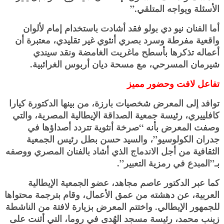
الأسئلة ويواجه المتلقي.”
أما الفنان نيو دي بولو فقد أشادت باستخدام إمام لألوان
واقعية مفرطة وسرد بصري أنثوي غير تقليدي، معتبرة أن
أعماله تذكرها بأسطح ماغريت الغامضة ونقد سيندي
شيرمان المسرحي، مع مسحة ديان أربوس الغرائبية.
تفاعل لافت وحضور مميز
توافد إلى المعرض شخصيات بارزة، من بينها الدكتورة كيارا
كافلييري، رئيسة جمعية الصداقة الإيطالية المصرية، والتي
وصفت المعرض بأنه “صرخة أنثوية تتردد أصداؤها في
جدران الكولوسيو”، والسيد حسن بطل رئيس الجمعية
الثقافية من أجل الاندماج الذي أشاد بالفنان المصري ووصفه
بـ”المبدع في رمزية التعبير”.
كما عبر الدكتور عاصم مجاهد، عضو الجمعية الإيطالية
العربية، عن دهشته من عمق الأعمال، وقام بترجمة محتواها
للجمهور الإيطالي. واختتم المعرض بزيارة لافتة من الناشطة
زينب محمد، رئيسة مسجد الهُدى في روما، التي أثنت على