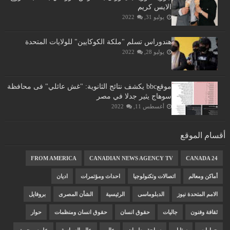
الايس كريم
يوليو 31, 2022
هندوراس تسلم "ملكة الكوكايين" للولايات المتحدة
يوليو 28, 2022
موقعbbc يكشف نتائج الثانوية: "غش عائلي" فى محافظة
سوهاج يثير جدلا في مصر
أغسطس 11, 2022
أقسام الموقع
FROM AMERICA
CANADIAN NEWS AGENCY TV
CANADA 24
أماكن ومعالم
اتصالات وتكنولوجيا
احداث ومؤتمرات
اديان
الامم المتحدة نيوز
الدبلوماسى
الرئيسية
الشأن المصرى
بروفايل
ثقافة وفنون
جاليات
حقوق انسان
حقوق انسان ومنظمات
حوار