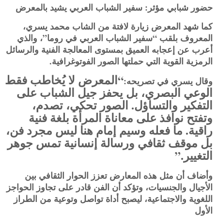
حضور شبابي مؤثر: سفير الشباب العربي يشيد بالمعرض
كما شهد المعرض زيارة لافتة من الشاب محمد يسري،
المعروف بلقب “سفير الشباب العربي في روما”، والذي
أعرب عن إعجابه العميق بمستوى المعالجة الفنية والرسائل
الرمزية القوية التي حملتها الصور الفوتوغرافية.
“المعرض لا يُخاطب فقط
وقال يسري في تصريحه:
الوعي البصري، بل يحفز جيل الشباب على
التفكير والتساؤل. الصور تحكي، تصدم،
وتفتح نوافذ على معاناة المرأة بلغة فنية
راقية. ما فعله وسيم إمام هنا ليس مجرد فن،
بل موقف ثقافي ورسالة إنسانية تمس جوهر
التغيير.”
وأضاف أن مثل هذه المعارض تعزز الحوار الثقافي بين
الأجيال والجنسيات، وتؤكد أن الفن قادر على تجاوز الحواجز
اللغوية والاجتماعية، ليصبح أداة تواصل وتوعية من الطراز
الأول