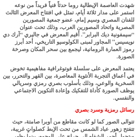
شهدت العاصمة الإيطالية روما حدثاً فنياً فريداً من نوعه
استمر على مدار ثلاثة أيام، تمثل في افتتاح المعرض الثالث
للفنان المصري وسيم إمام، عضو جمعية المصورين
المصرية واتحاد المصورين العرب، وذلك تحت عنوان
“سيمفونية ديك البرابر”. أقيم المعرض في جاليري “آرك دي
نويسيس” المجاور لمبنى الكولوسيو التاريخي، أحد أبرز
رموز العمارة الرومانية، ليجمع بين سحر المكان وصرخة
الصورة.
يعتمد المعرض على سلسلة فوتوغرافية مفاهيمية تخوض
في أعماق التجربة الأنثوية المعاصرة، بين القهر والتحرر، بين
السخرية والوعي، وذلك بأسلوب بصري رمزي وسريالي
يوظف الصورة كأداة للتفكيك وإعادة التكوين الاجتماعي
والنفسي.
رسائل رمزية وسرد بصري
تتوالى الصور كما لو كانت مقاطع من أوبرا صامتة، حيث
تتفتح زهور عباد الشمس من تحت الإبط كصلواتٍ غريبة،
ويتحول أحمر الشفاه إلى جراح على الوجوه، بينما يظهر