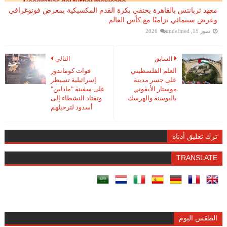
معهد ثربانتس بالقاهرة يحتفي بكرة القدم المكسيكية بمعرض فوتوغرافي
وعرض سينمائي تزامنًا مع كأس العالم
تموز 15, 2026
undefined
السابق
التالي
العلم الفلسطيني
قوات كوماندوز
على جسر مدينة
إسرائيلية تسيطر
موستار الأيقوني
على سفينة "مادلين"
بالبوسنة والهرسك
وتقتاد النشطاء إلى
أسدود لترحيلهم
ترك تعليق أدناه
TRANSLATE
الطقس اليوم