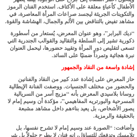
الأطفال كأعباءٍ معلقة على الأكتاف. استخدم الفنان الرموز
والتكوينات الجريئة ليجسد صراعات المرأة المعاصرة، في
مشاهد تفيض بالتناقض بين الألم والجمال، الهشاشة والقوة.
“ديك البرابر”، وهو عنوان المعرض، يُستعار من أسطورة
ذكورية تشير إلى السلطة والتقاليد والقوالب الجندرية التي
تسعى لتقليص دور المرأة وتقييد حضورها، ليحمل العنوان
نبرة هجائية وتمرداً ضمنيًا على السائد.
إشادة واسعة من النقاد والجمهور
حاز المعرض على إشادة عدد كبير من النقاد والفنانين
والحضور من مختلف الجنسيات. ووصفت الفنانة الإيطالية
روسانا بلاسيدي المعرض بأنه “مزيج آسر من السريالية
المسرحية والبورتريه المفاهيمي”، مؤكدة أن وسيم إمام لا
يصور الأشخاص، بل يعيد بناءهم داخل مشاهد مشبعة
بالحقيقة والرمزية.
وأضافت: “الصورة عند وسيم إمام لا تشرح نفسها، بل
تلامسك وتدفعك للتساؤل، إنه فنان لا يطرح حلولاً بل يثير