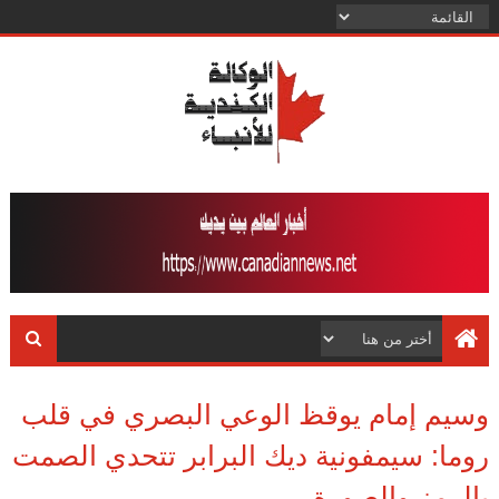
وسيم إمام يوقظ الوعي البصري في قلب
روما: سيمفونية ديك البرابر تتحدي الصمت
بالرمز والصورة