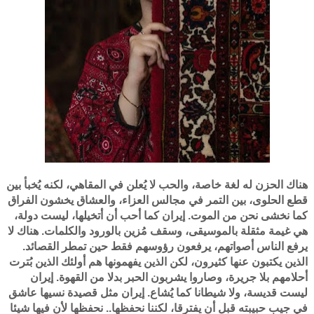
هناك الحزن له لغة خاصة، والحب لا يُعلن في المقاهي، لكنه يُخبأ بين
قطع الحلوى، بين التمر في مجالس العزاء، والعشاق يخشون الفراق
كما نخشى نحن من الموت. إيران كما أحب أن أتخيلها، ليست دولة،
هي غيمة مثقلة بالموسيقى، وسقف مُزين بالورود والكلمات. هناك لا
يرفع الناس أصواتهم، يرفعون رؤوسهم فقط حين تمطر القصائد.
الذين يكتبون عنها كثيرون، لكن الذين يفهمونها هم أولئك الذين بُترت
أحلامهم بلا جريرة، وصاروا يشربون الحبر بدلا من القهوة. إيران
ليست قديسة، ولا شيطانا كما يُشاع. إيران مثل قصيدة نسيها عاشق
في جيب حبيبته قبل أن يفترقا، لكننا نحفظها.. نحفظها لأن فيها شيئا