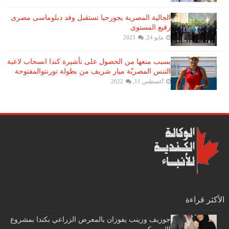
الجالية المصرية بجورجيا تستقبل وفد دبلوماسى مصرى
رفيع المستوى
مايو 24, 2023
بسبب منعها من الحصول على تأشيرة كندا انسحاب لاعبة ​
التنس​ المصريّة ​ميار شريف​ من بطولة ​تورنتو​المفتوحة
أغسطس 11, 2022
الأكثر قراءة
جوزيف وزينب يفوزان بالمعرض الزراعي بكندا بمشروع