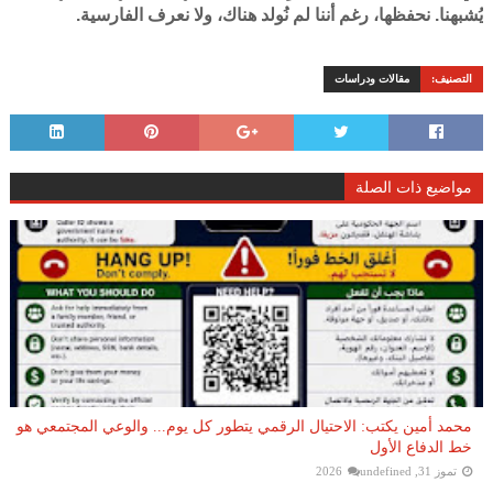
يُشبهنا. نحفظها، رغم أننا لم نُولد هناك، ولا نعرف الفارسية.
التصنيف:
مقالات ودراسات
مواضيع ذات الصلة
محمد أمين يكتب: الاحتيال الرقمي يتطور كل يوم... والوعي المجتمعي هو
خط الدفاع الأول
تموز 31, 2026
undefined