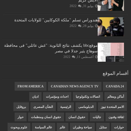
الايس كريم
يوليو 31, 2022
هندوراس تسلم "ملكة الكوكايين" للولايات المتحدة
يوليو 28, 2022
موقعbbc يكشف نتائج الثانوية: "غش عائلي" فى محافظة
سوهاج يثير جدلا في مصر
أغسطس 11, 2022
أقسام الموقع
FROM AMERICA
CANADIAN NEWS AGENCY TV
CANADA 24
أماكن ومعالم
اتصالات وتكنولوجيا
احداث ومؤتمرات
اديان
الامم المتحدة نيوز
الدبلوماسى
الرئيسية
الشأن المصرى
بروفايل
ثقافة وفنون
جاليات
حقوق انسان
حقوق انسان ومنظمات
حوار
حوارات
ستايل
سياحة وطيران
عالم
عالم السياسة
علوم وبحوث