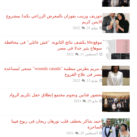
جوزيف وزينب يفوزان بالمعرض الزراعي بكندا بمشروع
الايس كريم
يوليو 31, 2022
موقعbbc يكشف نتائج الثانوية: "غش عائلي" فى محافظة
سوهاج يثير جدلا في مصر
أغسطس 11, 2022
د.مريم بطرس:منظمة "wounds canada" تسعى لمساعدة
مصر فى علاج القروح
يونيو 13, 2022
بحضور فنانين ونجوم مجتمع إنطلاق حفل تكريم الرواد
مايو 26, 2023
احمد شاكر يخطف قلب نورهان ريحان فى ربوع فيينا
الساحرة
أغسطس 29, 2022