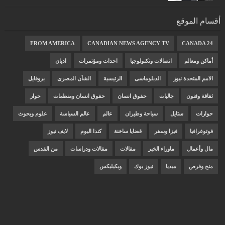
أقسام الموقع
FROM AMERICA
CANADIAN NEWS AGENCY TV
CANADA 24
أماكن ومعالم
اتصالات وتكنولوجيا
احداث ومؤتمرات
اديان
الامم المتحدة نيوز
الدبلوماسى
الرئيسية
الشأن المصرى
بروفايل
ثقافة وفنون
جاليات
حقوق انسان
حقوق انسان ومنظمات
حوار
حوارات
ستايل
سياحة وطيران
عالم
عالم السياسة
علوم وبحوث
فوتوغرافيا
فيزا وسفر
قضايا ساخنة
كندا اليوم
لايف نيوز
مال وأعمال
ماوراء الخبر
مقالات
مقالات ودراسات
من القدس
منح وفرص
ميديا
نيوز بوك
ويكيليكس