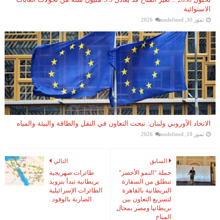
الاستوائية
تموز 30, 2026
undefined
الاتحاد الأوروبي ولبنان: نبحث التعاون في النقل والطاقة والبيئة والمياه
تموز 18, 2026
undefined
السابق
التالي
حملة "النمو الأخضر"
طائرات صهريجية
تنطلق من السفارة
بريطانية تبدأ بتزويد
البريطانية بالقاهرة
الطائرات الإسرائيلية
لتسريع التعاون بين
الضاربة بالوقود .
بريطانيا ومصر بمجال
المناخ