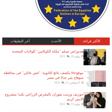
الأكثر قراءة
الأحدث
آخر التعليقات
هندوراس تسلم "ملكة الكوكايين" للولايات المتحدة
يوليو 28, 2022
موقعbbc يكشف نتائج الثانوية: "غش عائلي" فى محافظة
سوهاج يثير جدلا في مصر
أغسطس 11, 2022
جوزيف وزينب يفوزان بالمعرض الزراعي بكندا بمشروع
الايس كريم
يوليو 31, 2022