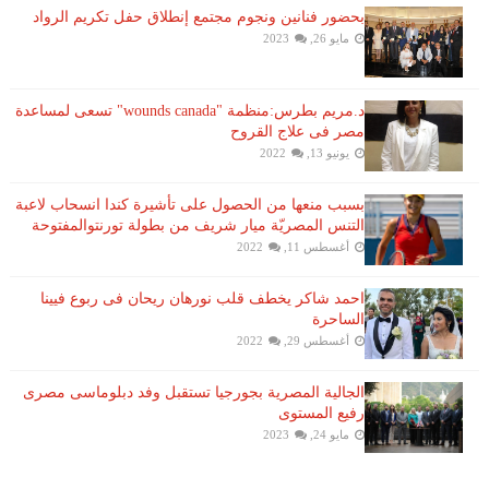
بحضور فنانين ونجوم مجتمع إنطلاق حفل تكريم الرواد
مايو 26, 2023
د.مريم بطرس:منظمة "wounds canada" تسعى لمساعدة
مصر فى علاج القروح
يونيو 13, 2022
بسبب منعها من الحصول على تأشيرة كندا انسحاب لاعبة ​
التنس​ المصريّة ​ميار شريف​ من بطولة ​تورنتو​المفتوحة
أغسطس 11, 2022
احمد شاكر يخطف قلب نورهان ريحان فى ربوع فيينا
الساحرة
أغسطس 29, 2022
الجالية المصرية بجورجيا تستقبل وفد دبلوماسى مصرى
رفيع المستوى
مايو 24, 2023