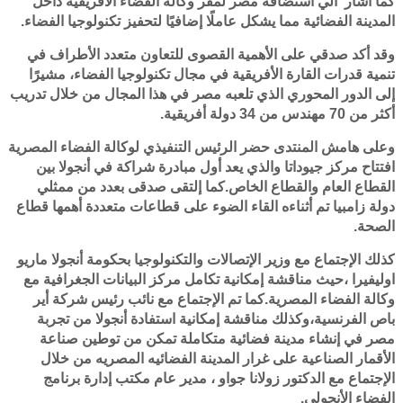
كما أشار الي استضافة مصر لمقر وكالة الفضاء الأفريقية داخل
المدينة الفضائية مما يشكل عاملًا إضافيًا لتحفيز تكنولوجيا الفضاء.
وقد أكد صدقي على الأهمية القصوى للتعاون متعدد الأطراف في
تنمية قدرات القارة الأفريقية في مجال تكنولوجيا الفضاء، مشيرًا
إلى الدور المحوري الذي تلعبه مصر في هذا المجال من خلال تدريب
أكثر من 70 مهندس من 34 دولة أفريقية.
وعلى هامش المنتدى حضر الرئيس التنفيذي لوكالة الفضاء المصرية
افتتاح مركز جيوداتا والذي يعد أول مبادرة شراكة في أنجولا بين
القطاع العام والقطاع الخاص.كما إلتقى صدقى بعدد من ممثلي
دولة زامبيا تم أثناءه القاء الضوء على قطاعات متعددة أهمها قطاع
الصحة.
كذلك الإجتماع مع وزير الإتصالات والتكنولوجيا بحكومة أنجولا ماريو
اوليفيرا ،حيث مناقشة إمكانية تكامل مركز البيانات الجغرافية مع
وكالة الفضاء المصرية.كما تم الإجتماع مع نائب رئيس شركة أير
باص الفرنسية،وكذلك مناقشة إمكانية استفادة أنجولا من تجربة
مصر في إنشاء مدينة فضائية متكاملة تمكن من توطين صناعة
الأقمار الصناعية على غرار المدينة الفضائيه المصريه من خلال
الإجتماع مع الدكتور زولانا جواو ، مدير عام مكتب إدارة برنامج
الفضاء الأنجولي.