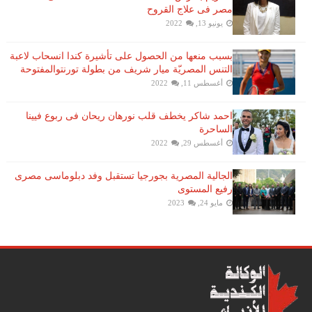
مصر فى علاج القروح
يونيو 13, 2022
بسبب منعها من الحصول على تأشيرة كندا انسحاب لاعبة ​
التنس​ المصريّة ​ميار شريف​ من بطولة ​تورنتو​المفتوحة
أغسطس 11, 2022
احمد شاكر يخطف قلب نورهان ريحان فى ربوع فيينا
الساحرة
أغسطس 29, 2022
الجالية المصرية بجورجيا تستقبل وفد دبلوماسى مصرى
رفيع المستوى
مايو 24, 2023