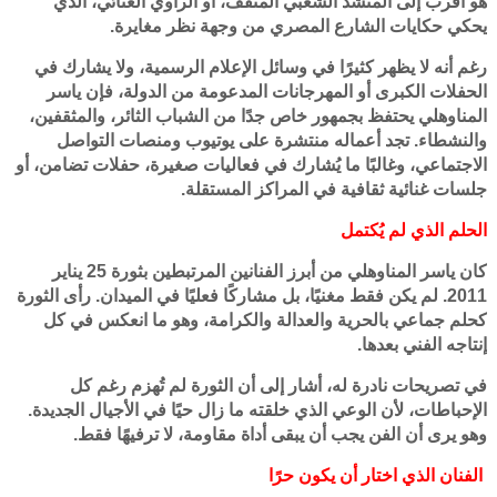
هو أقرب إلى المنشد الشعبي المثقف، أو الراوي الغنائي، الذي
يحكي حكايات الشارع المصري من وجهة نظر مغايرة.
رغم أنه لا يظهر كثيرًا في وسائل الإعلام الرسمية، ولا يشارك في
الحفلات الكبرى أو المهرجانات المدعومة من الدولة، فإن ياسر
المناوهلي يحتفظ بجمهور خاص جدًا من الشباب الثائر، والمثقفين،
والنشطاء. تجد أعماله منتشرة على يوتيوب ومنصات التواصل
الاجتماعي، وغالبًا ما يُشارك في فعاليات صغيرة، حفلات تضامن، أو
جلسات غنائية ثقافية في المراكز المستقلة.
الحلم الذي لم يُكتمل
كان ياسر المناوهلي من أبرز الفنانين المرتبطين بثورة 25 يناير
2011. لم يكن فقط مغنيًا، بل مشاركًا فعليًا في الميدان. رأى الثورة
كحلم جماعي بالحرية والعدالة والكرامة، وهو ما انعكس في كل
إنتاجه الفني بعدها.
في تصريحات نادرة له، أشار إلى أن الثورة لم تُهزم رغم كل
الإحباطات، لأن الوعي الذي خلقته ما زال حيًا في الأجيال الجديدة.
وهو يرى أن الفن يجب أن يبقى أداة مقاومة، لا ترفيهًا فقط.
الفنان الذي اختار أن يكون حرًا