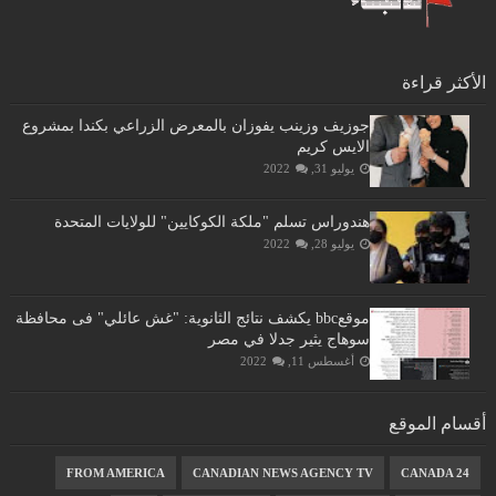
الأكثر قراءة
جوزيف وزينب يفوزان بالمعرض الزراعي بكندا بمشروع
الايس كريم
يوليو 31, 2022
هندوراس تسلم "ملكة الكوكايين" للولايات المتحدة
يوليو 28, 2022
موقعbbc يكشف نتائج الثانوية: "غش عائلي" فى محافظة
سوهاج يثير جدلا في مصر
أغسطس 11, 2022
أقسام الموقع
FROM AMERICA
CANADIAN NEWS AGENCY TV
CANADA 24