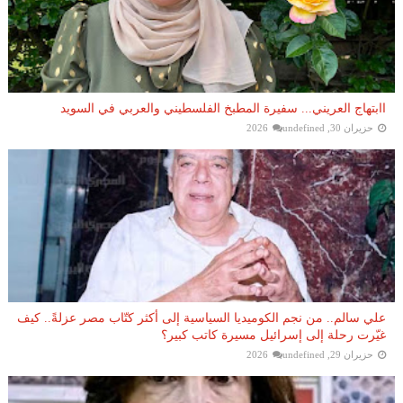
اابتهاج العريني... سفيرة المطبخ الفلسطيني والعربي في السويد
حزيران 30, 2026
undefined
علي سالم.. من نجم الكوميديا السياسية إلى أكثر كتّاب مصر عزلةً.. كيف
غيّرت رحلة إلى إسرائيل مسيرة كاتب كبير؟
حزيران 29, 2026
undefined