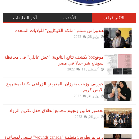
الأكثر قراءة
الأحدث
آخر التعليقات
هندوراس تسلم "ملكة الكوكايين" للولايات المتحدة
يوليو 28, 2022
موقعbbc يكشف نتائج الثانوية: "غش عائلي" فى محافظة
سوهاج يثير جدلا في مصر
أغسطس 11, 2022
جوزيف وزينب يفوزان بالمعرض الزراعي بكندا بمشروع
الايس كريم
يوليو 31, 2022
بحضور فنانين ونجوم مجتمع إنطلاق حفل تكريم الرواد
مايو 26, 2023
د.مريم بطرس:منظمة "wounds canada" تسعى لمساعدة