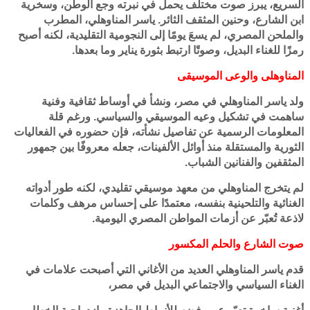
السريع، يبرز صوت مختلف يحمل في نبرته وجع الوطن، وسخرية
ابن الشارع، وحنين المثقف الثائر. ياسر المناوهلي، المطرب
والملحن المصري، لم يسعَ يومًا إلى النجومية التقليدية، لكنه أصبح
رمزًا للغناء البديل، وصوتًا ارتبط بثورة يناير وما بعدها.
المناوهلى والوعى الموسيقى
ولد ياسر المناوهلي في مصر، ونشأ في أوساط ثقافية وفنية
ساهمت في تشكيل وعيه الموسيقي والسياسي. ورغم قلة
المعلومات الرسمية عن تفاصيل نشأته، فإن حضوره في الفعاليات
الثورية والمستقلة منذ أوائل الألفينات، جعله معروفًا بين جمهور
المثقفين والفنانين الشباب.
لم يتخرج المناوهلي من معهد موسيقي تقليدي، لكنه طور أدواته
الغنائية والتلحينية بنفسه، معتمدًا على إحساس مرهف وكلمات
لاذعة تُعبّر عن أزمات المواطن المصري اليومية.
صوت الشارع والحلم المكسور
قدم ياسر المناوهلي العديد من الأغاني التي أصبحت علامات في
الغناء السياسي والاجتماعي البديل في مصر،