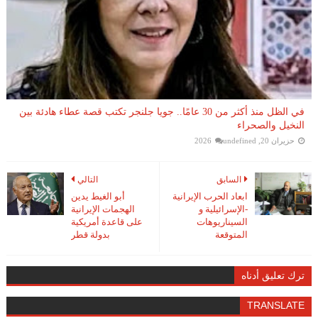
في الظل منذ أكثر من 30 عامًا.. جويا جلنجر تكتب قصة عطاء هادئة بين
النخيل والصحراء
حزيران 20, 2026
undefined
السابق
التالي
ابعاد الحرب الإيرانية
أبو الغيط يدين
-الإسرائيلية و
الهجمات الإيرانية
السيناريوهات
على قاعدة أمريكية
المتوقعة
بدولة قطر
ترك تعليق أدناه
TRANSLATE