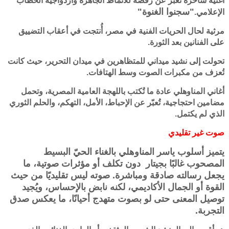
أغنية ساخرة تعبّر عن رفضه للأنماط الجاهزة وازدواجية الخطاب
"سجنوا الغنوة"
الإعلامي.
مرثية لحال الحريات الفنية في مصر، أُنتجت في أعقاب التضييق
على الفنانين بعد الثورة.
تحولت إلى نشيد ميداني للمتظاهرين في ميدان التحرير، حيث كانت
تُعزف من مكبرات الصوت وسط الهتافات.
أغاني المناوهلي عادة ما تُكتب باللهجة العامية المصرية، وتحمل
مضامين احتجاجية، تُعبّر عن الإحباط، الأمل، التهكم، والحلم الثوري
الذي لم يكتمل.
صوت غير تقليدي
يتميز أسلوب ياسر المناوهلي بالغناء الحيّ البسيط
المصحوب غالبًا بجيتار دون تكلف أو مؤثرات صوتية، ما
يجعل رسالته صادقة ومباشرة. صوته ليس تقليديًا من حيث
القوة أو الجمال الأكاديمي، لكنه نابض بالإحساس، ويُجيد
توصيل المعنى حتى لو بصوت متهدج أحيانًا، ما يعكس صدق
التجربة.