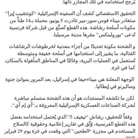
يُرجح استخدامه في تلك المجازر ذاتها.
التحقيق الاستقصائي كشف أن السفينة الإسرائ
يلية “كونتشيب إيرا”
ستغادر ميناء فوس-سور-مير غادرت 5 يونيو، محملة بـ14 طناً من
مكونات أسلحة رشاشة.
هذه القطع تُصنَّع من قبل شركة فرنسية
تُدعى “يورولينكس” مقرها مدينة ⁧‫مرسيليا‬⁩.
‏و الشحنة مكونة تحديدًا من أجزاء معدنية لخرطوشات الرشاشات
القتالية، ما يشير إلى استخدامها في أسلحة خفيفة ومتوسطة
تُستعمل في العمليات البرية، وغالبًا في المناطق المأهولة بالسكان،
كما في غزة.
‏ الوجهة المعلنة هي ⁧‫ميناءحيفا‬⁩ في إسرائيل، بعد المرور بموانئ جنوة
وساليرنو في إيطاليا.
‏ لكن ما تكشفه المستندات هو أن هذه الشحنة ستسلم مباشرة
لشركة الصناعات العسكرية الإسرائيلية المعروفة بـ"آي إم آي".
وفقاً للتحقيق، رشاش “نيغيف 5” الذي يُحتمل استخدامه بفضل
هذه القطع الفرنسية، وُثّق في تقارير إعلامية وحقوقية كالسلاح
المستخدم في مجزرة “الطحين” التي وقعت في ⁧‫غزة‬⁩ يوم 29 فبراير
2025.