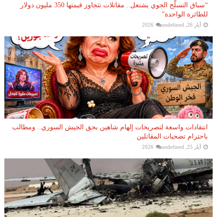
“سباق التسلّح الجوي يشتعل.. مقاتلات تتجاوز قيمتها 350 مليون دولار
للطائرة الواحدة”
أيار 26, 2026
undefined
انتقادات واسعة لتصريحات إلهام شاهين بحق الجيش السوري.. ومطالب
باحترام تضحيات المقاتلين
أيار 25, 2026
undefined