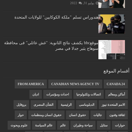
يوليو 31, 2022
هندوراس تسلم "ملكة الكوكايين" للولايات المتحدة
موقعbbc يكشف نتائج الثانوية: "غش عائلي" فى محافظة
سوهاج يثير جدلا في مصر
أقسام الموقع
FROM AMERICA
CANADIAN NEWS AGENCY TV
CANADA 24
أماكن ومعالم
اتصالات وتكنولوجيا
احداث ومؤتمرات
اديان
الامم المتحدة نيوز
الدبلوماسى
الرئيسية
الشأن المصرى
بروفايل
ثقافة وفنون
جاليات
حقوق انسان
حقوق انسان ومنظمات
حوار
حوارات
ستايل
سياحة وطيران
عالم
عالم السياسة
علوم وبحوث