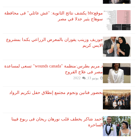
موقعbbc يكشف نتائج الثانوية: "غش عائلي" فى محافظة
سوهاج يثير جدلا في مصر
جوزيف وزينب يفوزان بالمعرض الزراعي بكندا بمشروع
الايس كريم
د.مريم بطرس:منظمة "wounds canada" تسعى لمساعدة
مصر فى علاج القروح
يونيو 13, 2022
بحضور فنانين ونجوم مجتمع إنطلاق حفل تكريم الرواد
احمد شاكر يخطف قلب نورهان ريحان فى ربوع فيينا
الساحرة