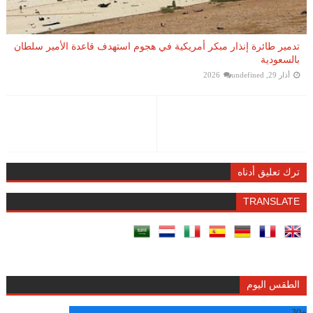
تدمير طائرة إنذار مبكر أمريكية في هجوم استهدف قاعدة الأمير سلطان
بالسعودية
أذار 29, 2026
undefined
ترك تعليق أدناه
TRANSLATE
الطقس اليوم
30
+