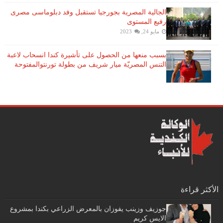
الجالية المصرية بجورجيا تستقبل وفد دبلوماسى مصرى
رفيع المستوى
مايو 24, 2023
بسبب منعها من الحصول على تأشيرة كندا انسحاب لاعبة ​
التنس​ المصريّة ​ميار شريف​ من بطولة ​تورنتو​المفتوحة
الأكثر قراءة
جوزيف وزينب يفوزان بالمعرض الزراعي بكندا بمشروع
الايس كريم