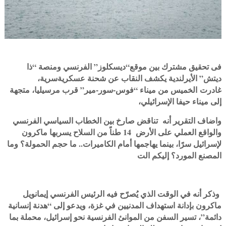
فى تحقيق مشترك بين موقع“ديسكلوز” الفرنسي ومنصة “ذا
ديتش” الأيرلندية يكشف النقاب عن شحنة عسكريةسرية،
غادرت
الخميس من ميناء “فوس-سور-مير” قرب مرسيليا، متجهة
إلى ميناء حيفا الإسرائيلي،
واضاف التقرير أنه تناقض صارخ بين الخطاب السياسي الفرنسي
لإسرائيل سرًا، بينما يهاجمها أمام الكاميرات.. ما حجم الحمولة؟ وما
المصنع المورد؟ إليكم الت
‏ وذكر أنه في الوقت الذي يُصرّح فيه الرئيس الفرنسي إيمانويل
ماكرون بإدانة استهداف المدنيين في غزة، ويدعو إلى “هدنة إنسانية
دائمة”، تسير السفن من الموانئ الفرنسية نحو إسرائيل، محملة بما