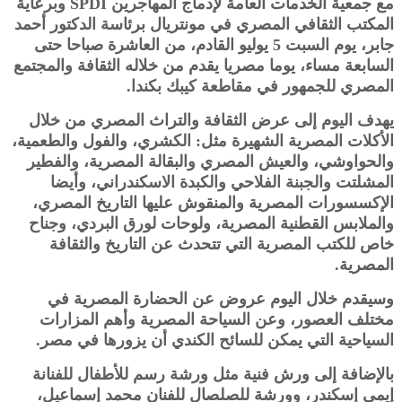
مع جمعية الخدمات العامة لإدماج المهاجرين SPDI وبرعاية
المكتب الثقافي المصري في مونتريال برئاسة الدكتور أحمد
جابر، يوم السبت 5 يوليو القادم، من العاشرة صباحا حتى
السابعة مساء، يوما مصريا يقدم من خلاله الثقافة والمجتمع
المصري للجمهور في مقاطعة كيبك بكندا.
يهدف اليوم إلى عرض الثقافة والتراث المصري من خلال
الأكلات المصرية الشهيرة مثل: الكشري، والفول والطعمية،
والحواوشي، والعيش المصري والبقالة المصرية، والفطير
المشلتت والجبنة الفلاحي والكبدة الاسكندراني، وأيضا
الإكسسورات المصرية والمنقوش عليها التاريخ المصري،
والملابس القطنية المصرية، ولوحات لورق البردي، وجناح
خاص للكتب المصرية التي تتحدث عن التاريخ والثقافة
المصرية.
وسيقدم خلال اليوم عروض عن الحضارة المصرية في
مختلف العصور، وعن السياحة المصرية وأهم المزارات
السياحية التي يمكن للسائح الكندي أن يزورها في مصر.
بالإضافة إلى ورش فنية مثل ورشة رسم للأطفال للفنانة
إيمي إسكندر، وورشة للصلصال للفنان محمد إسماعيل،