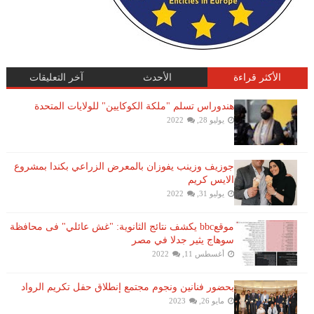
الأكثر قراءة
الأحدث
آخر التعليقات
هندوراس تسلم "ملكة الكوكايين" للولايات المتحدة
يوليو 28, 2022
جوزيف وزينب يفوزان بالمعرض الزراعي بكندا بمشروع
الايس كريم
يوليو 31, 2022
موقعbbc يكشف نتائج الثانوية: "غش عائلي" فى محافظة
سوهاج يثير جدلا في مصر
أغسطس 11, 2022
بحضور فنانين ونجوم مجتمع إنطلاق حفل تكريم الرواد
مايو 26, 2023