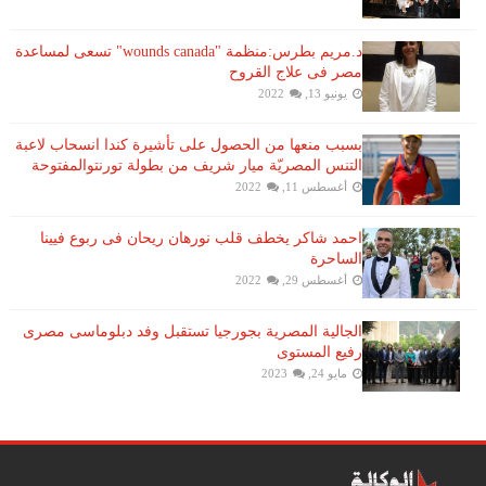
د.مريم بطرس:منظمة "wounds canada" تسعى لمساعدة
مصر فى علاج القروح
يونيو 13, 2022
بسبب منعها من الحصول على تأشيرة كندا انسحاب لاعبة ​
التنس​ المصريّة ​ميار شريف​ من بطولة ​تورنتو​المفتوحة
أغسطس 11, 2022
احمد شاكر يخطف قلب نورهان ريحان فى ربوع فيينا
الساحرة
أغسطس 29, 2022
الجالية المصرية بجورجيا تستقبل وفد دبلوماسى مصرى
رفيع المستوى
مايو 24, 2023