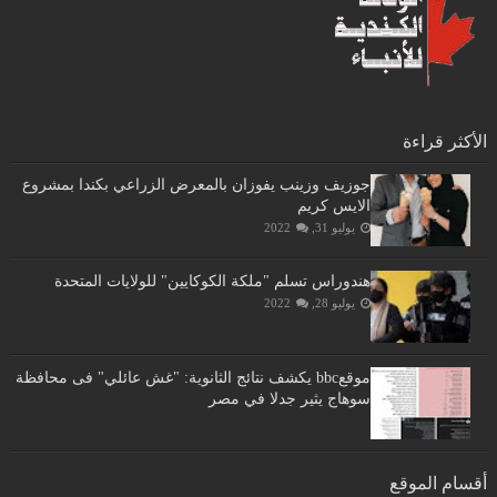
الأكثر قراءة
جوزيف وزينب يفوزان بالمعرض الزراعي بكندا بمشروع
الايس كريم
يوليو 31, 2022
هندوراس تسلم "ملكة الكوكايين" للولايات المتحدة
يوليو 28, 2022
موقعbbc يكشف نتائج الثانوية: "غش عائلي" فى محافظة
سوهاج يثير جدلا في مصر
أقسام الموقع