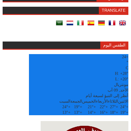
TRANSLATE
الطقس اليوم
24
+
°
C
H:
+
28°
L:
+
20°
مونتريال
الأحد, 09 آب
أنظر إلى التنبؤ لسبعة أيام
الاثنين
الثلاثاء
الأربعاء
الخميس
الجمعة
السبت
24°
+
19°
+
21°
+
22°
+
27°
+
24°
+
13°
+
13°
+
14°
+
16°
+
18°
+
19°
+